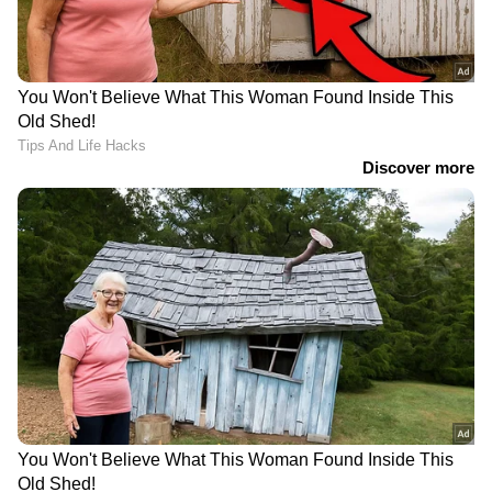
പിസാ ഓർഡർ വഴി
അത്യാപത്തായേക്കും, 23
പോലീസിന് സന്ദേശമയച്ച്
-കാരന് സംഭവിച്ചത്...
യുവതി. ഒടുവിൽ മോചനം!
Related Articles
കാമുകൻ തടവിലാക്കി, 911 -ലേക്ക് വിളിച്ചിട്ട്
കിട്ടിയില്ല, പിസാ ഓർഡർ വഴി പോലീസിന്
സന്ദേശമയച്ച് യുവതി. ഒടുവിൽ മോചനം!
'ഇത് അടിമത്തം'; ഇന്ത്യൻ കമ്പനികളുടെ
'ജിപിഎസ് ട്രാക്കിംഗ് വർക്ക് ഫ്രം ഹോം'
രീതിക്കെതിരെ രൂക്ഷ വിമ‍ർശനം
LATEST VIDEOS
ഫരീദാബാദില്‍ സ്‌കൂള്‍