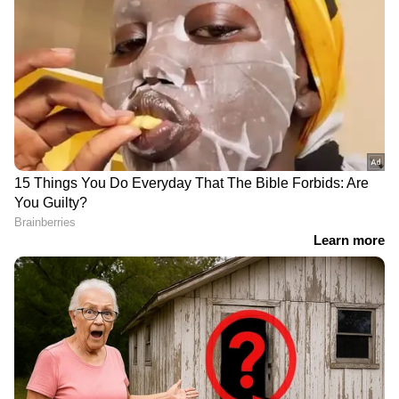
മുഴുവൻ അനുഭവത്തിന്‍റെയും ഹൈലൈറ്റ്
ആയിരുന്നു." യുവതി ത്രെഡ്സിൽ കുറിച്ചു.
മകനും പിന്നാലെ അച്ഛനും
'ഇത് അടിമത്തം'; ഇന്ത്യൻ
കാൻസർ രോഗം;
കമ്പനികളുടെ 'ജിപിഎസ്
ആരാധകന്‍റെ സ്വപ്ന
ട്രാക്കിംഗ് വർക്ക് ഫ്രം
സാക്ഷാത്ക്കാരത്തിന്
ഹോം' രീതിക്കെതിരെ
ചൈനീസ്
രൂക്ഷ വിമ‍ർശനം
മോട്ടോർസ്പോർട്ട്
ഇതിഹാസം ഷാങ് ഷൂ!
കാമുകൻ തടവിലാക്കി, 911
ജാ​ഗ്രത വേണം,
-ലേക്ക് വിളിച്ചിട്ട് കിട്ടിയില്ല,
അമിതവ്യായാമം