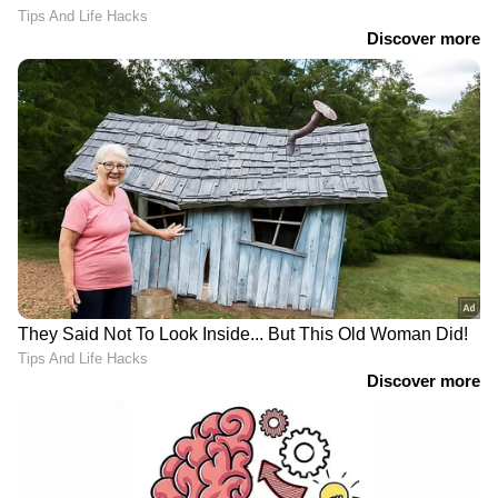
വരാന്തയില്‍ അധ്യാപികയെ
കുത്തിക്കൊന്നു | Faridabad | Crime
News
വിവാഹത്തിന് നിർബന്ധിച്ചു;
വാക്കുതർക്കത്തിന് പിന്നാലെ
നൃത്ത അധ്യാപികയെ കഴുത്തു
ഞെരിച്ച് കൊലപ്പെടുത്തി
View on Threads