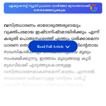
ഏഷ്യാനെറ്റ് ന്യൂസ് പ്രധാന വാർത്താ സ്രോതസായി
തെരഞ്ഞെടുക്കുക
വ
സ്ത്രധാരണം ഓരോരുത്തരുടെയും
വ്യക്തിപരമായ ഇഷ്ടാനിഷ്ടമായിരിക്കും. എന്ന്
കരുതി പൊതുസ്ഥലത്ത് എന്തും ധരിക്കാമെന്ന
ധാരണ തെറ്റാണ്. ഓരോ നാടും അതിന്‍റെതായ
Read Full Article
സാംസ്കാരികവും ധാർമ്മികവുമായ മൂല്യം
സംരക്ഷിക്കുന്നു. ഇത്തരം മൂല്യങ്ങളെ കൂടി
മുഖവിലക്ക് എടുത്തുകൊണ്ടുള്ള
വസ്ത്രധാരണമാകണമെന്ന് മാത്രം. എന്നാൽ,
സാധാരണ ധരിക്കാറുള്ള വസ്ത്രം ധരിച്ച്
കൊണ്ട് ദില്ലി മെട്രോയിൽ കയറിയ ഒരു
യുവതിക്ക് നേരെ മെട്രോയിലെ മറ്റൊരു
യാത്രക്കാരി വസ്ത്രധാരണത്തെ ചൊല്ലി
LATEST VIDEOS
തർക്കിച്ചെന്ന കുറിപ്പ് സമൂഹ മാധ്യമങ്ങളിൽ