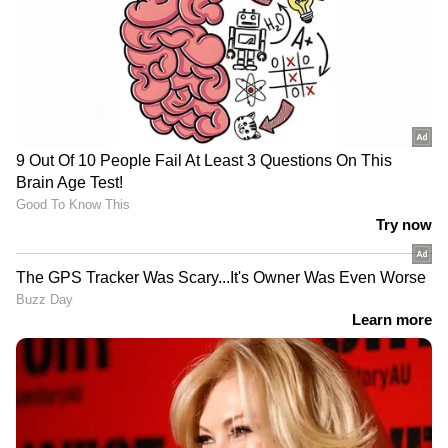
അത്തരക്കാരെ അവഗണിക്കുക
ഒഴിവാക്കുക
യുവതിയുടെ കുറിപ്പിന് താഴെ, മുതിർന്ന
സ്ത്രീകൾ തങ്ങളുടെ വസ്ത്രങ്ങൾക്കെതിരെ
നിരന്തരം അധിക്ഷേപം ചൊരിയുന്നത്
പതിവാണെന്ന് നിരവധി യുവതികളാണ്
പ്രതികരിച്ചത്. അമ്മായിമാരും പ്രായമുള്ള
കസിൻ സഹോദരിമാരും ഇപ്പോഴും
കുറ്റപ്പെടുത്തലും ഭീഷണിയും തുടരുന്നെന്നും
ഇന്ത്യയിലെ ഇന്ത്യയിലെ 70 മുതൽ 80% വരെ
സ്ത്രീകളും സ്ത്രീവിരുദ്ധതയുടെയും പുരുഷ/
സ്ത്രീ വർഗീയതയുടെയും
കാവൽക്കാരുമാണെന്നായിരുന്നു ഒരു