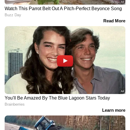
ഇതെന്ത് സുരക്ഷ?; ഗ്ലാസ്
'ജോലി കിട്ടിയാൽ,
ബ്രിഡ്ജ് വെറും കുട
സർക്കാർ ചെലവിട്ട തുക
കൊണ്ട് കുത്തിപ്പൊട്ടിച്ച്
തിരിച്ച് അടയ്ക്കണം';
കൗമാരക്കാരൻ,
അഭയാർത്ഥികൾക്ക്
ചൈനയിൽ വൻ വിവാദം
പുതിയ നിയമവുമായി
ബ്രിട്ടൻ
സ്വപ്നങ്ങൾക്ക് വേണ്ടി 45
കേൾവിയും
ലക്ഷത്തിന്‍റെ ജോലി
സംസാരശേഷിയുമില്ല,
ഉപേക്ഷിച്ചു;
കുട്ടിക്കാലത്ത് ട്രെയിനിൽ