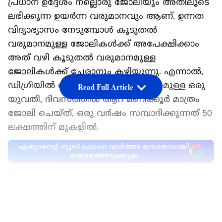
പ്രധാന ഉദ്ദേശം നല്ലൊരു ജോലിയും അതിലൂടെ
ലഭിക്കുന്ന ഉയർന്ന വരുമാനവും ആണ്. ഉന്നത
വിദ്യാഭ്യാസം നേടുമ്പോള്‍ കൂടുതല്‍
വരുമാനമുള്ള ജോലികള്‍ക്ക് അപേക്ഷിക്കാം
അത് വഴി കൂടുതല്‍ വരുമാനമുള്ള
ജോലികള്‍ക്ക് ചേരാനും കഴിയുന്നു. എന്നാൽ,
ഡിഗ്രിയിൽ താഴെ മാത്രം വിദ്യാഭ്യാസമുള്ള ഒരു
Read Full Article
യുവതി, ദിവസത്തിൽ ആറ് മണിക്കൂർ മാത്രം
ജോലി ചെയ്ത്, ഒരു വർഷം സമ്പാദിക്കുന്നത് 50
ലക്ഷത്തിന് മുകളില്‍.
ഏഷ്യാനെറ്റ് ന്യൂസ് പ്രധാന വാർത്താ സ്രോതസായി
തെരഞ്ഞെടുക്കുക
ഇന്ത്യൻ വിദ്യാർത്ഥിയും ജർമ്മൻ
LATEST VIDEOS
പ്രൊഫസറും തമ്മിലുള്ള ഇ-മെയിൽ
സന്ദേശങ്ങൾ വൈറല്‍ !