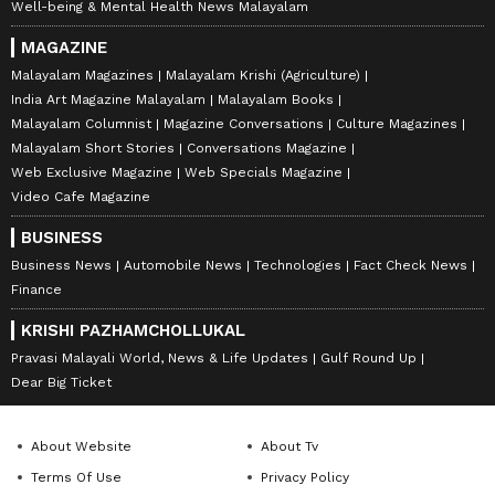
Well-being & Mental Health News Malayalam
MAGAZINE
Malayalam Magazines
Malayalam Krishi (Agriculture)
India Art Magazine Malayalam
Malayalam Books
Malayalam Columnist
Magazine Conversations
Culture Magazines
Malayalam Short Stories
Conversations Magazine
Web Exclusive Magazine
Web Specials Magazine
Video Cafe Magazine
BUSINESS
Business News
Automobile News
Technologies
Fact Check News
Finance
KRISHI PAZHAMCHOLLUKAL
Pravasi Malayali World, News & Life Updates
Gulf Round Up
Dear Big Ticket
About Website
About Tv
Terms Of Use
Privacy Policy