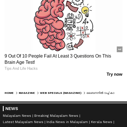
HOME
MAGAZINE
WEB SPECIALS (MAGAZINE)
ലെബനനില്‍ വച്ച് കാമുകിയെ തോക്ക് ചൂണ്ടി തട്ടിക്കൊണ്ട് പോയി വിവാഹാഭ്യര്‍ത്ഥന; ഏറ്റവും ഭീകരമായ വിവാഹ നിശ്ചയം !
NEWS
Malayalam News
Breaking Malayalam News
Latest Malayalam News
India News in Malayalam
Kerala News