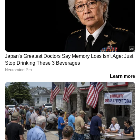
വ്യത്യാസം
വൻതോതിൽ നിക്ഷേപവും പുനഃസംഘടനയും
നടത്തിയിട്ടും എഐ വികസനത്തിൽ പ്രതീക്ഷിച്ച
വേഗത കൈവരിക്കാനാകാത്തത് മെറ്റയ്ക്ക്
വലിയ വെല്ലുവിളിയാണെന്നാണ് നിരീക്ഷണം.