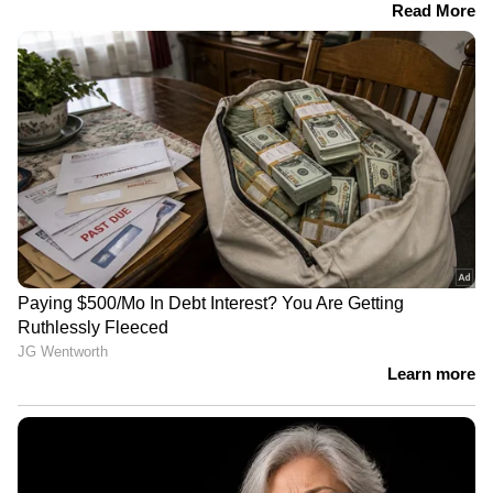
എഐ ഏജന്റുകൾ പരിശീലിപ്പിക്കാൻ
ജീവനക്കാരുടെ മൗസ് മൂവ്‌മെന്റുകളും
കീബോർഡ് ഉപയോഗവും ട്രാക്ക് ചെയ്യാൻ
ശ്രമിച്ചതിനെ തുടർന്ന് വലിയ വിവാദം
ഉയർന്നിരുന്നു. സ്വകാര്യതാ ആശങ്കകൾ മൂലം
ഈ പദ്ധതി പിന്നീട് താൽക്കാലികമായി
നിർത്തിവച്ചു. കമ്പനിയുടെ പരിശോധനയിൽ
ജീവനക്കാരുടെ ഡാറ്റ എഐ
പരിശീലനത്തിനായി ഉപയോഗിച്ചിട്ടില്ലെന്ന്
വ്യക്തമാക്കിയതായി മെറ്റ അറിയിച്ചു.
ജീവനക്കാർക്ക് നിർബന്ധമായി ഇത്തരം
പദ്ധതികളിൽ പങ്കെടുക്കേണ്ടതില്ലെന്നും കമ്പനി
വ്യക്തമാക്കിയിട്ടുണ്ട്.
വേഗതയും ലക്ഷ്യവും തമ്മിലുള്ള