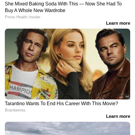
ആധാർ ആപ്പിൽ പുതിയ
ഐഫോണുകൾക്ക്
ഫീച്ചർ; ഇനി ഈ
ഉൾപ്പെടെ ആകർഷകമായ
അപ്‍ഡേഷൻ വീട്ടിലിരുന്ന്
ഓഫറുകൾ; ഫ്ലിപ്‍കാർട്ട്
ഫ്രീയായി ചെയ്യാം
ഗോട്ട് സെയിൽ തുടങ്ങി
Related Articles
എഐ വഴി എല്ലാ രോഗങ്ങൾക്കും
പരിഹാരം തേടി മാർക്ക് സക്കർബർഗ്; 500
ആമസോൺ പ്രൈം ഡേ
ഫ്ലിപ്‍കാർട്ട് ഗോട്ട് സെയിൽ
മില്യൺ ഡോളറിന്‍റെ വൻ ഗവേഷണ പദ്ധതി
2026 സെയിൽ തുടങ്ങി:
2026: ഐഫോൺ 17