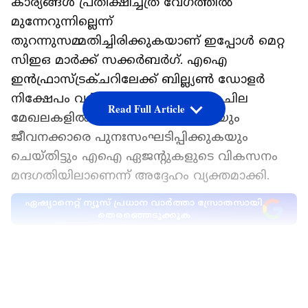
കാര്യങ്ങൾ പ്രതീക്ഷിച്ചത്ര വേഗത്തിൽ
മുന്നേറുന്നില്ലെന്ന്
തുറന്നുസമ്മതിച്ചിരിക്കുകയാണ് ഇപ്പോൾ മെറ്റ
സിഇഒ മാർക്ക് സക്കർബർഗ്. എഐ
ഇൻഫ്രാസ്ട്രക്ചറിലേക്ക് ബില്ല്യൺ ഡോളർ
നിക്ഷേപം വർധിപ്പിക്കുന്നതിനൊപ്പം ചില
Read Full Article
മേഖലകളിൽ ചെലവ് കുറയ്ക്കുകയും
ജീവനക്കാരെ പുനഃസംഘടിപ്പിക്കുകയും
ചെയ്തിട്ടും എഐ ഏജന്റുകളുടെ വികസനം
മന്ദഗതിയിലാണെന്ന് അദ്ദേഹം വ്യക്തമാക്കി.
ഏഷ്യാനെറ്റ് ന്യൂസ് പ്രധാന വാർത്താ സ്രോതസായി
തെരഞ്ഞെടുക്കുക
എഐ കേന്ദ്രീകൃത പുനഃസംഘടനയും
LATEST VIDEOS
വലിയ പിരിച്ചുവിടലുകളും
കഴിഞ്ഞ മേയ് മാസത്തിൽ ഏകദേശം 8,000