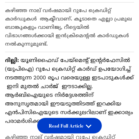
കഴിഞ്ഞ നാല് വർഷമായി റുപേ ക്രെഡിറ്റ്
കാർഡുകൾ ആക്ടീവാണ്. കൂടാതെ എല്ലാ പ്രമുഖ
ബാങ്കുകളും വാണിജ്യ, റീട്ടെയിൽ
വിഭാഗങ്ങൾക്കായി ഇൻക്രിമെന്റൽ കാർഡുകൾ
നൽകുന്നുമുണ്ട്.
ദില്ലി:
യൂണിഫൈഡ് പേയ്‌മെന്റ് ഇന്റർഫേസിൽ
(യുപിഐ) റുപേ ക്രെഡിറ്റ് കാർഡ് ഉപയോഗിച്ച്
നടത്തുന്ന 2000 രൂപ വരെയുള്ള ഇടപാടുകൾക്ക്
ഇനി മുതൽ ചാർജ് ഈടാക്കില്ല.
ആർബിഐയുടെ നിർദ്ദേശത്തിന്
അനുസൃതമായി ഈയടുത്തിടത്ത് ഇറക്കിയ
എൻപിസിഐയുടെ സർക്കുലറിലാണ് ഇക്കാര്യം
പരാമർശിക്കുന്നത്.
Read Full Article
കഴിഞ്ഞ നാല് വർഷമായി റുപേ ക്രെഡിറ്റ്