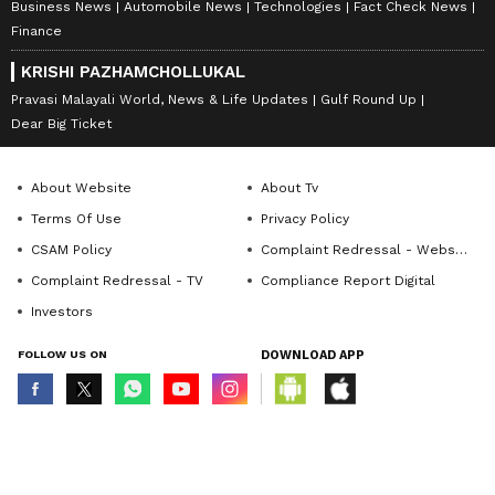
Business News
Automobile News
Technologies
Fact Check News
Finance
KRISHI PAZHAMCHOLLUKAL
Pravasi Malayali World, News & Life Updates
Gulf Round Up
Dear Big Ticket
About Website
About Tv
Terms Of Use
Privacy Policy
CSAM Policy
Complaint Redressal - Website
Complaint Redressal - TV
Compliance Report Digital
Investors
FOLLOW US ON
DOWNLOAD APP
© Copyright 2026 Asianxt Digital Technologies Private Limited (Formerly
known as Asianet News Media & Entertainment Private Limited) | All Rights
Reserved