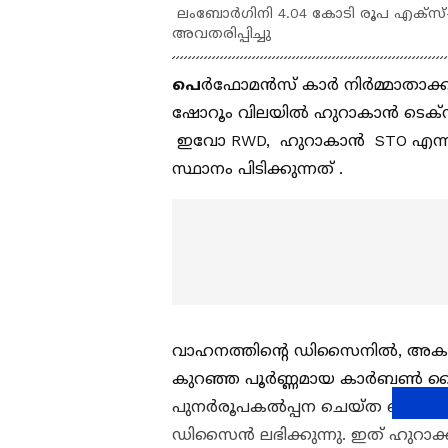
ലംബോർഗിനി 4.04 കോടി രൂപ എക്സ്-
അവതരിപ്പിച്ചു
പെ
ർഫോമൻസ് കാർ നിർമ്മാതാക്
ഷോറൂം വിലയില്‍ ഹുറാകാൻ ടെക്ന
ഇവോ RWD, ഹുറാകാൻ STO എന്ന
സ്ഥാനം പിടിക്കുന്നത് .
വാഹനത്തിന്‍റെ ഡിസൈനില്‍, അകത്
കുറഞ്ഞ പൂർണ്ണമായ കാർബൺ ഫൈ
പുനർരൂപകൽപ്പന ചെയ്‍ത ബമ്പറി
ഡിസൈൻ ലഭിക്കുന്നു. ഇത് ഹുറാക