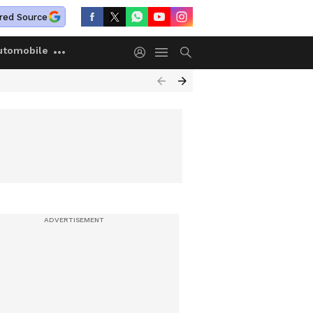
red Source
utomobile