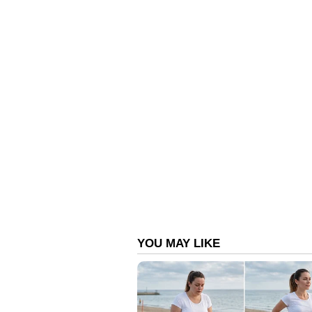
സംബന്ധിച്ചിടത്തോളം, പുതിയ എച്
മാത്രമുള്ളതാണ്. സെൻട്രൽ കൺസോൾ ട
ആൻഡ്രോയിഡ് ഓട്ടോ, ആമസോൺ അലക
പ്രവർത്തനങ്ങൾ വാഗ്ദാനം ചെയ്യുന്ന
കാശുവീശി ഇന്ത്യന്‍ സമ്പന്നര്‍, ഈ
ഹുറാകാൻ ടെക്നിക്കയ്ക്ക് , വ
ഒന്നിലധികം കസ്റ്റമൈസേഷൻ ഓപ്
അപ്ഹോൾസ്റ്ററിയും ലഭിക്കുന്നു എന്നാ