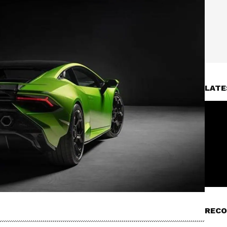
LATE
RECO