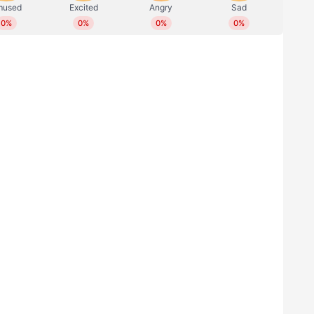
്റീമീറ്റർ നീളമുള്ളതാണ് വാഹനം. അതേസമയം
്ടുണ്ട്. കറുത്ത മേൽക്കൂര ഓപ്ഷണൽ ആണ്.
്ള പുതിയ ഡാമിസോ 20 ഇഞ്ച് ഡയമണ്ട് കട്ട്
്രിഡ്‍ജ് സ്റ്റോൺ പൊട്ടൻസ സ്‌പോർട്ട് ടയറുകളാൽ
ുന്നു.
ചിൻ ഹുഡ് ഭാരം കുറഞ്ഞ കാർബൺ ഫൈബർ
ിയ ലംബമായ പിൻ ഗ്ലാസ് വിൻഡോ മികച്ച
 ഹുറാകാൻ ഇവോ ആര്‍ഡബ്ല്യുഡിയെ അപേക്ഷിച്ച്
ച്ചപ്പെടുത്തൽ വാഗ്ദാനം ചെയ്യുമെന്ന്
ുന്നു.
ിറവേറ്റുന്നതിനായി, വാഹനം സ്‍ട്രാഡ, സ്‍പോര്‍ട്,
് മോഡുകൾ വാഗ്ദാനം ചെയ്യുന്നു. ഇന്റീരിയറിനെ