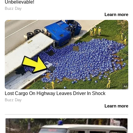
വിപണികൾ തിരഞ്ഞെടുക്കുന്നതിനായി
സുസുക്കി മെയ്ഡ്-ഇൻ-ഇന്ത്യ ഗ്രാൻഡ്
വിറ്റാരയും കയറ്റുമതി ചെയ്യും.
ഫീച്ചറുകളുടെ കാര്യത്തിൽ, പുതിയ MSIL
എസ്‌യുവിക്ക് പനോരമിക് സൺറൂഫ്,
വെന്റിലേറ്റഡ് ലെതർ സീറ്റുകൾ, 360 ഡിഗ്രി
ക്യാമറ, 9 ഇഞ്ച് ടച്ച്‌സ്‌ക്രീൻ
ഇൻഫോടെയ്ൻമെന്റ് സിസ്റ്റം, ഹെഡ്-അപ്പ്
ഡിസ്‌പ്ലേ അല്ലെങ്കിൽ HUD, ഡിജിറ്റൽ
ഇൻസ്ട്രുമെന്റ് കൺസോൾ, വയർലെസ്
കണക്റ്റിവിറ്റി എന്നിവ ലഭിക്കുന്നു. 6
എയർബാഗുകൾ, EBD ഉള്ള എബിഎസ്,
ട്രാക്ഷൻ കൺട്രോൾ, ഹിൽ ഹോൾഡ് അസിസ്റ്റ്,
ESP എന്നിവയും മറ്റുള്ളവയും ഇത് വാഗ്ദാനം