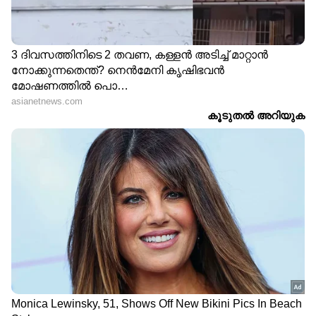
മിഡ് സൈസ് എസ്‍യുവി വിപണി കീഴടക്കുക
എന്ന ലക്ഷ്യത്തോടെയാണ് പുതിയ
മോഡലുമായി മാരുതി സുസുക്കിയുടെ വരവ്.
"എൻട്രി-എസ്‌യുവി സെഗ്‌മെന്റിൽ, ഞങ്ങൾക്ക്
ബ്രെസ്സയുണ്ട്. എന്നാല്‍ മിഡ്-എസ്‌യുവി
സെഗ്‌മെന്റിൽ ഞങ്ങൾ സ്വയം
ശക്തിപ്പെടുത്തേണ്ടതുണ്ട്. മൊത്തത്തിലുള്ള
വിപണിയിൽ, ഞങ്ങൾക്ക് രണ്ട് (എസ്‌യുവി)
മോഡലുകൾ മാത്രമേയുള്ളൂ - ബ്രെസയും
എസ്-ക്രോസും. എന്നാല്‍ ആകെ ഞങ്ങള്‍ക്ക്
48 മോഡലുകളുണ്ട് .. " മാരുതി സുസുക്കി ഇന്ത്യ
ലിമിറ്റഡിന്റെ (എംഎസ്ഐഎൽ) മാർക്കറ്റിംഗ്
ആൻഡ് സെയിൽസ് സീനിയർ എക്സിക്യൂട്ടീവ്