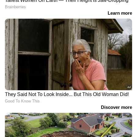
RECOMMENDED STORIES
നിങ്ങളുടെ നഗരത്തിലെ
പുതിയ കാറോ ബൈക്കോ
ഇന്നത്തെ ഡീസൽ,
വാങ്ങാൻ പോകുന്നോ?
പെട്രോൾ വിലകൾ
ഇൻഷുറൻസ്
കാലാവധിയിൽ വൻ
മാറ്റം;സുപ്രീം കോടതിയുടെ
നിർണായക ഉത്തരവ്