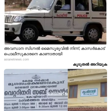
ചെയ്യും.
പുതിയ ടൊയോട്ട-മാരുതി മോഡല്‍,
പ്രതീക്ഷിക്കുന്ന 21 പ്രധാന
സവിശേഷതകൾ