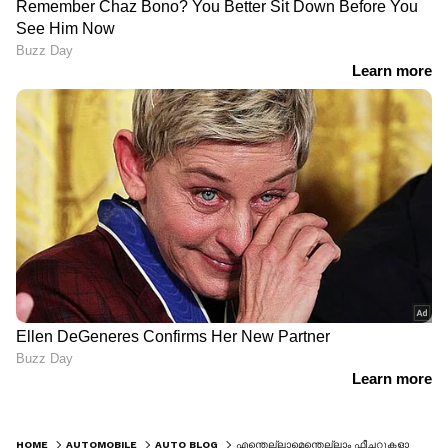
HOME
AUTOMOBILE
AUTO BLOG
എന്തെല്ലാമെന്തെല്ലാം ഫീച്ചറുകളാണെന്നോ..; ഗ്രാൻഡ് വിറ്റാരയ്ക്ക് പനോരമിക് സൺറൂഫും!