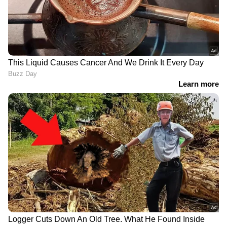
ബ്രെസയ്ക്കും എസ്-ക്രോസിനും
അടിവരയിടുന്ന സുസുക്കിയുടെ ഗ്ലോബൽ-സി
പ്ലാറ്റ്‌ഫോമിനെ അടിസ്ഥാനമാക്കിയാണ് പുതിയ
എസ്‌യുവി. കർണാടകയിലെ
ബാംഗ്ലൂരിനടുത്തുള്ള ടൊയോട്ടയുടെ ബിദാദി
നിർമ്മാണ ശാലയിലായിരിക്കും ഇത്
നിർമ്മിക്കുക. മാധ്യമ റിപ്പോർട്ടുകൾ
വിശ്വസിക്കുകയാണെങ്കിൽ, അന്താരാഷ്ട്ര