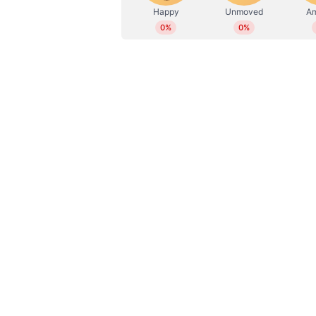
സ്റ്റാര്‍ക്കിനെ (3) റാഷിദ് ഖാനും മടക്
കമ്മിന്‍സിനെ (68 പന്തില്‍ 12) ഒരറ്റത്ത
നേരിട്ട മാക്‌സി 10 സിക്‌സു 21 ഫോറ