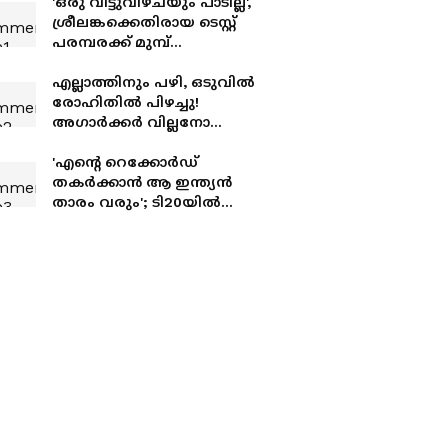
'ഒരു വിട്ടുവീഴ്ചയും പാടില്ല',
ശ്രീലങ്കക്കെതിരായ ടെസ്റ്റ്
പരമ്പരക്ക് മുമ്പ്
കളിക്കാര്‍ക്ക്
മുന്നറിയിപ്പുമായി ഗൗതം
എല്ലാത്തിനും പഴി, ഒടുവില്‍
ഗംഭീർ
രോഹിതില്‍ പിഴച്ചു!
അഗാര്‍ക്കർ വില്ലനോ
അതോ വിപ്ലവകാരിയോ?
'എന്‍റെ റെക്കോർഡ്
തകർക്കാൻ ആ ഇന്ത്യൻ
താരം വരും'; ടി20യിൽ
ചരിത്രമെഴുതിയതിന്
പിന്നാലെ ബട്‌ലർ