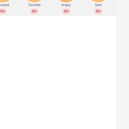
കി. പിന്നീടായിരുന്നു മാക്‌സവെല്ലിന്റെ പോരാട്ടം. പാറ്റ്
് നിര്‍ത്തി മാക്‌സി ഒറ്റയ്ക്ക് ജയിപ്പിച്ചു. 128 പന്ത്
ും നേടി.