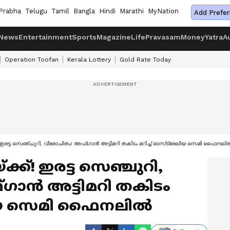
Prabha
Telugu
Tamil
Bangla
Hindi
Marathi
MyNation
Add Prefer
News
Entertainment
Sports
Magazine
Life
Pravasam
Money
Yatra
A
Operation Toofan
Kerala Lottery
Gold Rate Today
്ക്! ഇരട്ട സെഞ്ചുറി, വീരോചിതം! അഫ്ഗാന്‍ അട്ടിമറി തകിടം മറിച്ച് ഓസ്‌ട്രേലിയ സെമി ഫൈനലില്
്ക്ക്! ഇരട്ട സെഞ്ചുറി,
ാന്‍ അട്ടിമറി തകിടം
േലിയ സെമി ഫൈനലില്‍