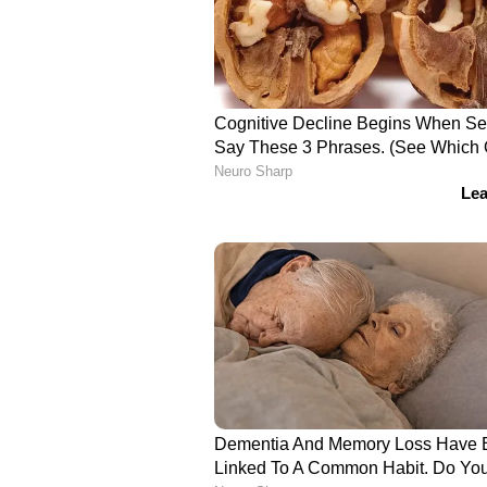
പേരില്‍; രചിന്‍ രവീന്ദ്രയും പിന്ന