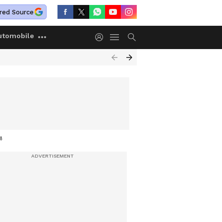
red Source
utomobile
‍