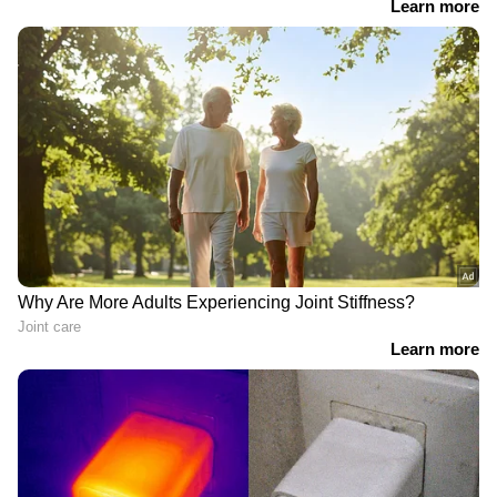
RECOMMENDED STORIES
ആദ്യദിനം ശ്രീലങ്കയ്ക്ക്
യൂണിവേഴ്സ് ബോസ്