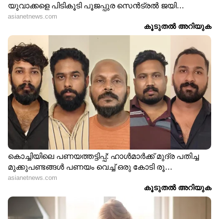
ഇന്ത്യയിലേക്കുള്ള രണ്ടാംവരവായിരുന്നു അത്.
അഞ്ച് കളികളിലും സമനില. ഇരുടീമുകൾക്കും
നെഹ്റുവിന്റെ ആശംസയെത്തി. പാക്
ടീമിനെയും ഇന്ത്യൻ സന്ദർശനത്തെയും
എടുത്തുപറഞ്ഞായിരുന്നു ആസംശ.
കളിക്കിടെ ചില അനിഷ്‍ട സംഭവങ്ങളുണ്ടായി.
ഇന്ത്യൻ കളിക്കാർ ഫീൽഡ് ചെയ്യുമ്പോൾ
ആൾക്കൂട്ടത്തിൽനിന്നും
ആക്രോശങ്ങളുയർന്നു.
Read more:
അന്ന് ദ്രാവിഡിനത് സാധിച്ചില്ല!
ഇന്ന് രോഹിത് പറയുന്നു, ഇത്തവണ
സാധ്യമാവും; കോച്ചിനെ പ്രകീര്‍ത്തിച്ച്
നായകന്‍