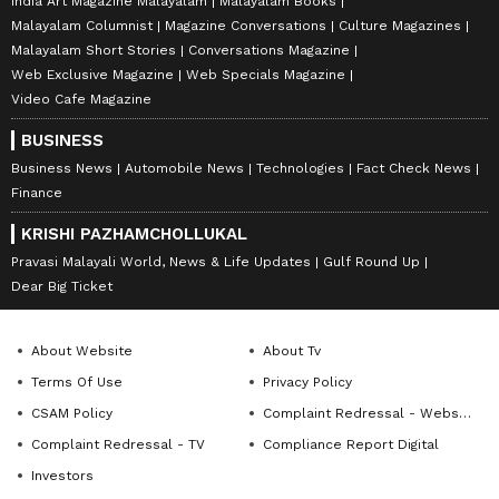
India Art Magazine Malayalam
Malayalam Books
Malayalam Columnist
Magazine Conversations
Culture Magazines
Malayalam Short Stories
Conversations Magazine
Web Exclusive Magazine
Web Specials Magazine
Video Cafe Magazine
BUSINESS
Business News
Automobile News
Technologies
Fact Check News
Finance
KRISHI PAZHAMCHOLLUKAL
Pravasi Malayali World, News & Life Updates
Gulf Round Up
Dear Big Ticket
About Website
About Tv
Terms Of Use
Privacy Policy
CSAM Policy
Complaint Redressal - Website
Complaint Redressal - TV
Compliance Report Digital
Investors