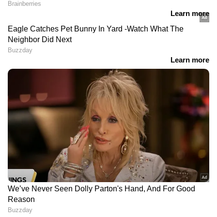
DOWNLOAD APP
ഏഷ്യാനെറ്റ് ന്യൂസ് മലയാളത്തിലൂടെ
Cricket
News
അറിയൂ. നിങ്ങളുടെ പ്രിയ ക്രിക്കറ്റ്ടീ
മുകളുടെ പ്രകടനങ്ങൾ, ആവേശകരമായ
നിമിഷങ്ങൾ, മത്സരം കഴിഞ്ഞുള്ള
വിശകലനങ്ങൾ — എല്ലാം ഇപ്പോൾ
Asianet
News Malayalam
മലയാളത്തിൽ തന്നെ!