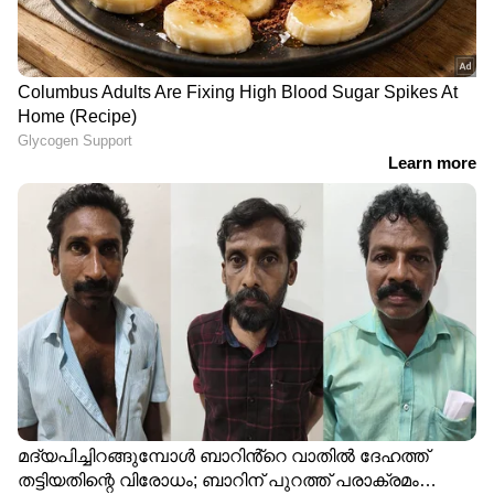
ഏഷ്യാനെറ്റ് ന്യൂസ് വാർത്തകൾ തത്സമയം
കാണാം