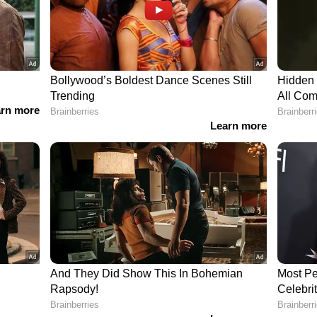
 him leading. LSG he lost the semi by
 😂
— bhuvy.eth (@BhuvyEth)
December 11, 2022
ffles me why he was taken off as the VC. Pujara was
ujara. I thought they preferred experience but it
er 11, 2022