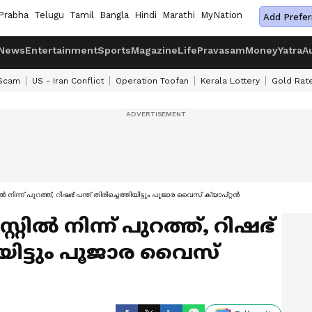
Prabha
Telugu
Tamil
Bangla
Hindi
Marathi
MyNation
Add Prefer
News
Entertainment
Sports
Magazine
Life
Pravasam
Money
Yatra
A
 Scam
US - Iran Conflict
Operation Toofan
Kerala Lottery
Gold Rat
‍ നിന്ന് പുറത്ത്, റിഷഭ് പന്ത് തിരിച്ചെത്തിയിട്ടും പൂജാര വൈസ് ക്യാപ്റ്റന്‍
റില്‍ നിന്ന് പുറത്ത്, റിഷഭ്
തിയിട്ടും പൂജാര വൈസ്