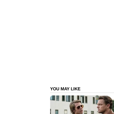
ആരാധകര്‍ രൂക്ഷമായ പ്രതികരണങ
മറ്റന്നാളാണ് ആദ്യ ടെസ്റ്റ് തുടങ്ങുന്ന
ബംഗ്ലാദേശിനെതിരായ ആദ്യ ടെസ്റ്റ
Cheteshwar Pujara (VC), Virat Kohli
Ravichandran Ashwin, Axar Patel, K
Yadav, Abhimanyu Easwaran, Navde
ആരാധകരുടെ പ്രതികരണങ്ങളിലൂ
T
he problem is not with KL being
since KL doesn’t have it to be t