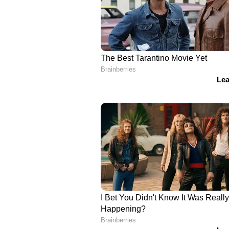
a batsman, I don’t have any hope
statpadding). Pujara VC is a joke!
-tweet">
Now when I think of it, it really ba
there in Eng but Pant was VC, now P
looks like that's not the case.
— Pranav Nair (@leg_gully)
Decemb