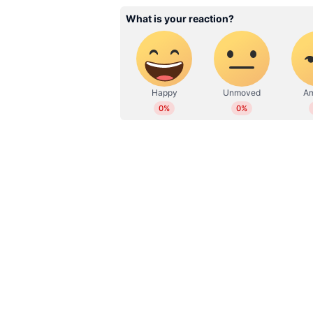
മാര്‍ച്ചില്‍ ശ്രീലങ്കക്കെതിരെ നടന്ന
കീഴില്‍ വൈസ് ക്യാപ്റ്റനായത്. ഇംഗ്ല
ഒഴിവാക്കിയപ്പോള്‍ ബുമ്ര ക്യാപ്റ്റ
മികച്ച പ്രകടനത്തോടെ പൂജാര ടെസ്റ്റ്
വൈസ് ക്യാപ്റ്റനാകുമെന്ന് പ്രതീക്ഷ
രാഹുല്‍ ക്യാപ്റ്റനായി. രാഹുലിന് ക
പ്രതീക്ഷിച്ചിരിക്കെയാണ് പൂജാരയെ