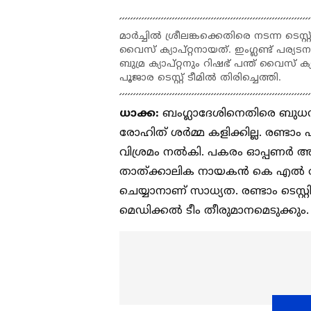
മാര്‍ച്ചില്‍ ശ്രീലങ്കക്കെതിരെ നടന്ന ടെസ
വൈസ് ക്യാപ്റ്റനായത്. ഇംഗ്ലണ്ട് പര്യടന
ബുമ്ര ക്യാപ്റ്റനും റിഷഭ് പന്ത് വൈസ് 
പൂജാര ടെസ്റ്റ് ടീമില്‍ തിരിച്ചെത്തി.
ധാക്ക:
ബംഗ്ലാദേശിനെതിരെ ബുധനാഴ്
രോഹിത് ശര്‍മ്മ കളിക്കില്ല. രണ്ടാ
വിശ്രമം നൽകി. പകരം ഓപ്പണര്‍ അഭി
താത്ക്കാലിക നായകന്‍ കെ എൽ രാഹു
ചെയ്യാനാണ് സാധ്യത. രണ്ടാം ടെസ
മെഡിക്കൽ ടീം തീരുമാനമെടുക്കും.