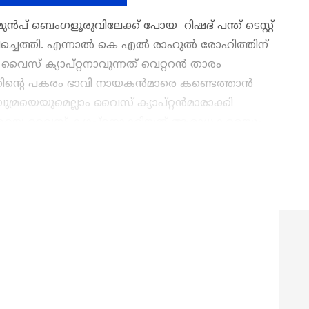
പ് ബെംഗളൂരുവിലേക്ക് പോയ റിഷഭ് പന്ത് ടെസ്റ്റ്
്ചെത്തി. എന്നാല്‍ കെ എല്‍ രാഹുല്‍ രോഹിത്തിന്
വൈസ് ക്യാപ്റ്റനാവുന്നത് വെറ്ററന്‍ താരം
ന്‍റെ പകരം ഭാവി നായകന്‍മാരെ കണ്ടെത്താന്‍
മ്രയെയുമെല്ലാം വൈസ് ക്യാപ്റ്റന്‍മാരാക്കി
ൂജാരയെ വൈസ് ക്യാപ്റ്റനാക്കിയത് ആരാധകരെയും
തിലൂടെ
Cricket News
അറിയൂ. നിങ്ങളുടെ
മന്ഥനയുള്ളപ്പോൾ, അടിയോടടി! കൂടെക്കൂടി
ടെ പ്രകടനങ്ങൾ, ആവേശകരമായ നിമിഷങ്ങൾ,
ലിയയെ തകർത്ത് ഇന്ത്യ
നങ്ങൾ — എല്ലാം ഇപ്പോൾ
Asianet News
നെ!