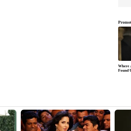
്ങളുമായി രംഗത്തെത്തുകയും ചെയ്തു.
ത്.
ിനുള്ള ഇന്ത്യന്‍ ടീം:
KL Rahul (C), Shubman Gill,
, Shreyas Iyer, Rishabh Pant (WK), KS Bharat (WK),
uldeep Yadav, Shardul Thakur, Mohd. Siraj, Umesh
ep Saini, Saurabh Kumar, Jaydev Unadkat.
ടെ
 the captain. (I prefer pant to be the captain,
he aggressive captain, he chokes under pressure as