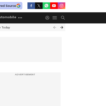
red Source
utomobile
e Today