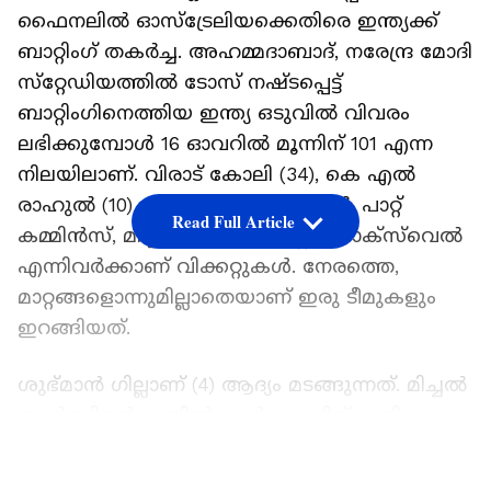
ഫൈനലില്‍ ഓസ്‌ട്രേലിയക്കെതിരെ ഇന്ത്യക്ക്
ബാറ്റിംഗ് തകര്‍ച്ച. അഹമ്മദാബാദ്, നരേന്ദ്ര മോദി
സ്‌റ്റേഡിയത്തില്‍ ടോസ് നഷ്ടപ്പെട്ട്
ബാറ്റിംഗിനെത്തിയ ഇന്ത്യ ഒടുവില്‍ വിവരം
ലഭിക്കുമ്പോള്‍ 16 ഓവറില്‍ മൂന്നിന് 101 എന്ന
നിലയിലാണ്. വിരാട് കോലി (34), കെ എല്‍
രാഹുല്‍ (10) എന്നിവരാണ് ക്രീസില്‍. പാറ്റ്
Read Full Article
കമ്മിന്‍സ്, മിച്ചല്‍ സ്റ്റാര്‍ക്ക്, ഗ്ലെന്‍ മാക്‌സ്‌വെല്‍
എന്നിവര്‍ക്കാണ് വിക്കറ്റുകള്‍. നേരത്തെ,
മാറ്റങ്ങളൊന്നുമില്ലാതെയാണ് ഇരു ടീമുകളും
ഇറങ്ങിയത്.
ശുഭ്മാന്‍ ഗില്ലാണ് (4) ആദ്യം മടങ്ങുന്നത്. മിച്ചല്‍
സ്റ്റാര്‍ക്കിന്റെ പന്തില്‍ പുള്‍ ഷോട്ടിന് ശ്രമിക്കവെ
മിഡ് ഓഫില്‍ ആഡം സാംപയ്ക്ക് ക്യാച്ച്.
LATEST VIDEOS
അഹമ്മദാബാദില്‍ ഐപിഎല്‍ കളിച്ച് വലിയ