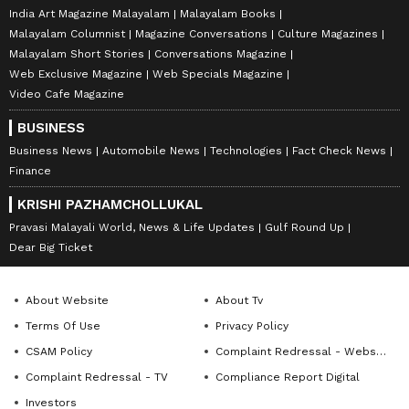
India Art Magazine Malayalam
Malayalam Books
Malayalam Columnist
Magazine Conversations
Culture Magazines
Malayalam Short Stories
Conversations Magazine
Web Exclusive Magazine
Web Specials Magazine
Video Cafe Magazine
BUSINESS
Business News
Automobile News
Technologies
Fact Check News
Finance
KRISHI PAZHAMCHOLLUKAL
Pravasi Malayali World, News & Life Updates
Gulf Round Up
Dear Big Ticket
About Website
About Tv
Terms Of Use
Privacy Policy
CSAM Policy
Complaint Redressal - Website
Complaint Redressal - TV
Compliance Report Digital
Investors