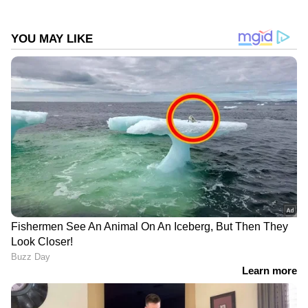
നല്‍കി. തൊട്ടടുത്ത ഓവറില്‍ കമ്മിന്‍സ്
ശ്രേയസ് അയ്യരെ മടക്കി. നാല് റണ്‍സ്
മാത്രമെടുത്ത അയ്യര്‍ വിക്കറ്റ് കീപ്പര്‍ ജോഷ്
ഇന്‍ഗ്ലിസിന് ക്യാച്ച് നല്‍കി. കോലി - രാഹുല്‍
സഖ്യം 35 ഓവര്‍ വരെയെങ്കിലും ക്രീസില്‍
നിന്നാലെ ഇന്ത്യക്ക് മികച്ച സ്‌കോറിലെത്താന്‍
കഴിയൂ.
DOWNLOAD APP
ഏഷ്യാനെറ്റ് ന്യൂസ് മലയാളത്തിലൂടെ
Cricket
News
അറിയൂ. നിങ്ങളുടെ പ്രിയ ക്രിക്കറ്റ്ടീ
മുകളുടെ പ്രകടനങ്ങൾ, ആവേശകരമായ
നിമിഷങ്ങൾ, മത്സരം കഴിഞ്ഞുള്ള