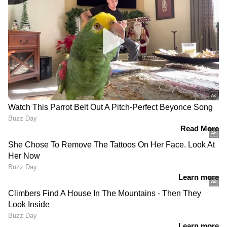
വിശകലനങ്ങൾ — എല്ലാം ഇപ്പോൾ
Asianet
News Malayalam
മലയാളത്തിൽ തന്നെ!
RECOMMENDED STORIES