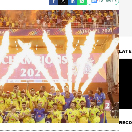
Follow Us
LATE
RECO