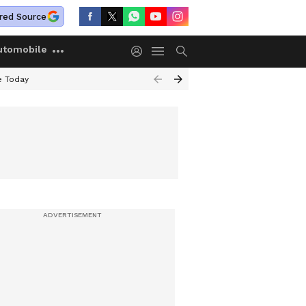
red Source
utomobile
e Today