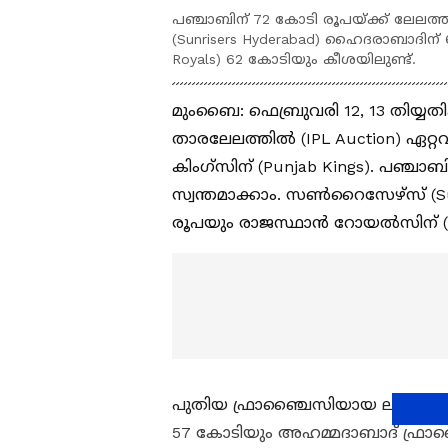
പഞ്ചാബിന് 72 കോടി രൂപയ്ക്ക് ലേലത്ത
(Sunrisers Hyderabad) ഹൈദരാബാദിന്
Royals) 62 കോടിയും കീശയിലുണ്ട്.
മുംബൈ: ഫെബ്രുവരി 12, 13 തിയ്യ
താരലേലത്തില്‍ (IPL Auction) ഏറ്
കിംഗ്‌സിന് (Punjab Kings). പഞ്ചാ
സ്വന്തമാക്കാം. സണ്‍റൈസേഴ്‌സ് (
രൂപയും രാജസ്ഥാന്‍ റോയല്‍സിന് (R
പുതിയ ഫ്രാഞ്ചൈസിയായ ലഖ്‌നൗവിന
57 കോടിയും അഹമ്മദാബാദ് ഫ്രാഞ