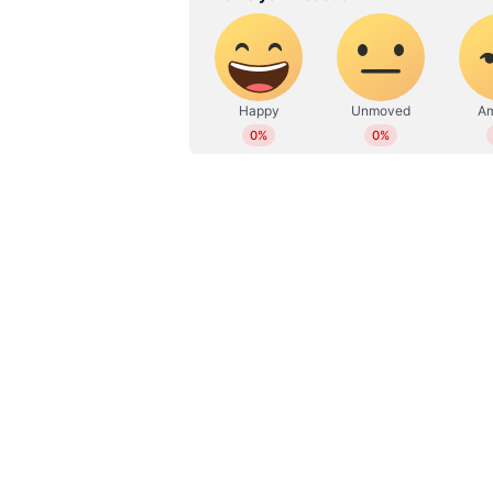
നിലവില്‍ ഏഴ് ക്യാപ്റ്റന്മാാരാണ് ഐ
കിംഗ്‌സിന്റെ ക്യാപ്റ്റന്‍ സ്ഥാനം 
വാര്‍ത്തകളുണ്ടായിരുന്നു. എന്നാല്‍
രാജസ്ഥാന്‍ റോയല്‍സിന്റെ ക്യാപ്
മുംബൈ ഇന്ത്യന്‍സിനെ രോഹിത് ശ
കെയ്ന്‍ വില്യംസണെ നിലനിര്‍ത്തിയി
നയിക്കുന്നത്. ഏറ്റവും കൂടുതല്‍ പ