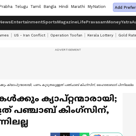
Prabha
Telugu
Tamil
Bangla
Hindi
Marathi
MyNation
Add Prefer
News
Entertainment
Sports
Magazine
Life
Pravasam
Money
Yatra
A
ames
US - Iran Conflict
Operation Toofan
Kerala Lottery
Gold Rat
്‍ക്കും ക്യാപ്റ്റന്മാരായി; പണം കൂടുതലുള്ളത് പഞ്ചാബ് കിംഗ്‌സിന്, ഹൈദരാബാദ് പിന്നിലല്ല
ള്‍ക്കും ക്യാപ്റ്റന്മാരായി;
് പഞ്ചാബ് കിംഗ്‌സിന്,
നിലല്ല