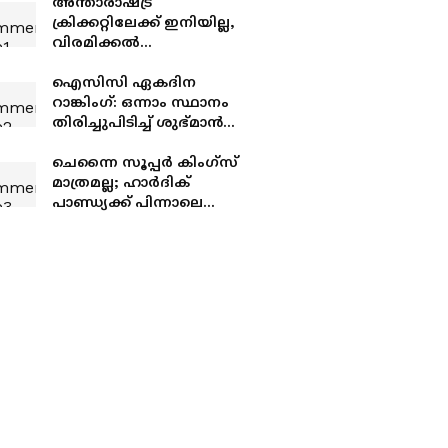
അന്താരാഷ്ട്ര
ക്രിക്കറ്റിലേക്ക് ഇനിയില്ല,
വിരമിക്കല്‍
തീരുമാനമെടുത്ത്
അജിന്‍ക്യ രഹാനെ
ഐസിസി ഏകദിന
റാങ്കിംഗ്: ഒന്നാം സ്ഥാനം
തിരിച്ചുപിടിച്ച് ശുഭ്മാന്‍
ഗില്‍, തിരിച്ചെത്തുന്നത്
ആറ് മാസത്തിന് ശേഷം
ചെന്നൈ സൂപ്പര്‍ കിംഗ്‌സ്
മാത്രമല്ല; ഹാര്‍ദിക്
പാണ്ഡ്യക്ക് പിന്നാലെ
മറ്റൊരു ടീമും