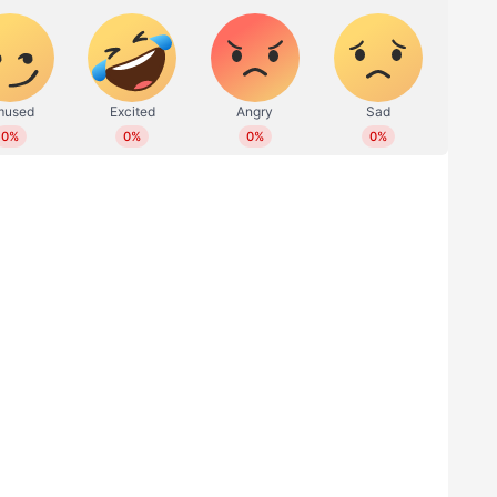
പിഎല്ലിലുള്ളത്. ഇതില്‍ ചെന്നൈ സൂപ്പര്‍
ധോണി, രവീന്ദ്ര ജഡേജയ്ക്ക് കൈമാറുമെന്ന്
 ഔദ്യോഗിക സ്ഥിരീകരണമൊന്നും വന്നിട്ടില്ല.
റ്റനായി സഞ്ജു സാംസണ്‍ തുടരും.
ര്‍മ നയിക്കും. സണ്‍റൈസേഴ്‌സ് ഹൈദരാബാദ്
രുന്നു. ഡല്‍ഹി കാപിറ്റല്‍സിനെ റിഷഭ് പന്താണ്
്രതിഫലം പറ്റുന്ന നായകന്‍ രാഹുലാണ്. ലക്‌നൗ 17