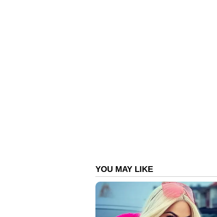
കോടിരൂപയ്ക്കാണ് രാഹുലിനെ സ്വന്തമ
17 കോടി രൂപ നല്‍കിയിരുന്നു.