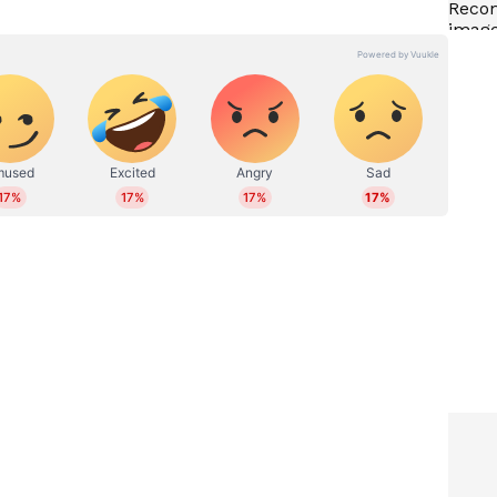
തനരം​ഗത്ത് ജോലി. വിവിധ ഓൺലൈൻ മീഡിയകളിലും മാ​
. 2018 ൽ ഏഷ്യാനെറ്റ് ന്യൂസ് ഓൺലൈനിൽ ജോയിൻ
 എ‍ഡിറ്റർ