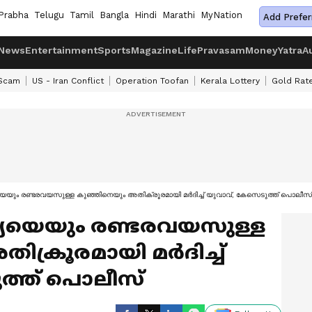
Prabha
Telugu
Tamil
Bangla
Hindi
Marathi
MyNation
Add Prefer
News
Entertainment
Sports
Magazine
Life
Pravasam
Money
Yatra
A
 Scam
US - Iran Conflict
Operation Toofan
Kerala Lottery
Gold Rat
യെയും രണ്ടരവയസുള്ള കുഞ്ഞിനെയും അതിക്രൂരമായി മർദിച്ച് യുവാവ്, കേസെടുത്ത് പൊലീസ്
ര്യയെയും രണ്ടരവയസുള്ള
ക്രൂരമായി മർദിച്ച്
ത്ത് പൊലീസ്