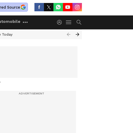
red Source
utomobile
e Today