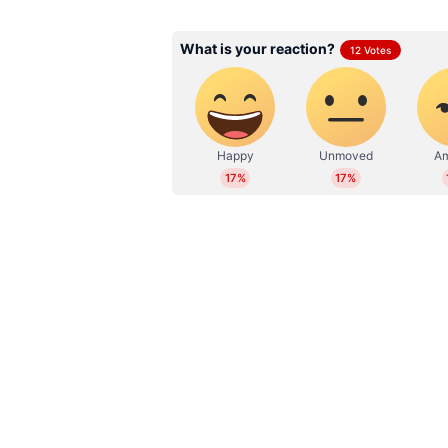
Sumam Thomas
ST
17 വർഷമായി മാധ്യമപ്രവർത്
ഗസിനുകളിലും ജോലി ചെയ്തു
ചെയ്തു. ഇപ്പോൾ സീനിയർ സബ്