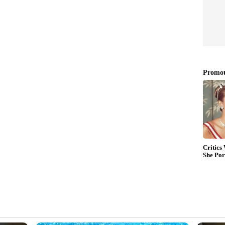
്നത്
യുവതിയെ ഓടിച്ചിട്ട് പരസ്യ
ലൈംഗിക അതിക്രമം,
;
ലോകമെമ്പാടും പ്രതിഷേധം