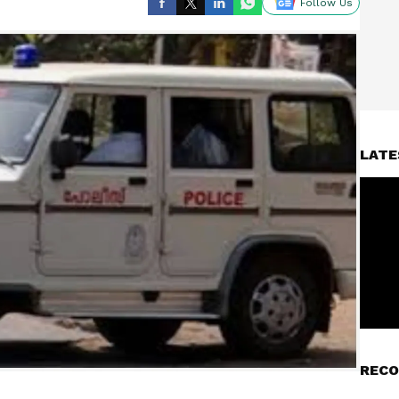
Follow Us
LATE
RECO