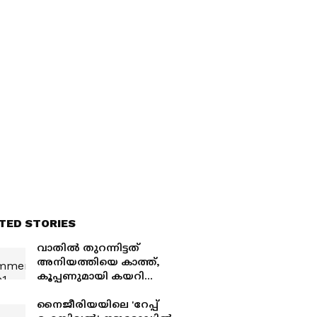
TED STORIES
വാതിൽ തുറന്നിട്ടത്
അനിയത്തിയെ കാത്ത്,
കൂപ്പണുമായി കയറി
വന്നത് ബധിരനും
മൂകനുമായ
നൈജീരിയയിലെ 'റേപ്പ്