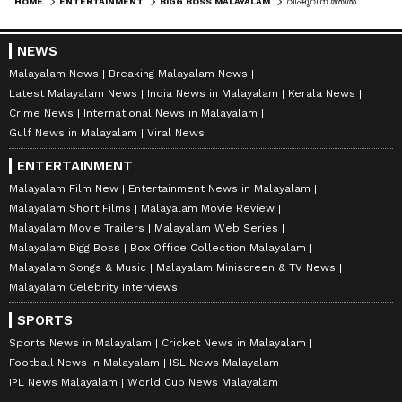
HOME
ENTERTAINMENT
BIGG BOSS MALAYALAM
വിഷുവിന് മതിൽ ചാടിയ കഥ പറഞ്ഞ് ഏഞ്ചലീന; 'എനിക്കും നാണം' വന്നെന്ന് മോഹൻലാൽ, പൊട്ടിച്ചിരി
NEWS
Malayalam News
Breaking Malayalam News
Latest Malayalam News
India News in Malayalam
Kerala News
Crime News
International News in Malayalam
Gulf News in Malayalam
Viral News
ENTERTAINMENT
Malayalam Film New
Entertainment News in Malayalam
Malayalam Short Films
Malayalam Movie Review
Malayalam Movie Trailers
Malayalam Web Series
Malayalam Bigg Boss
Box Office Collection Malayalam
Malayalam Songs & Music
Malayalam Miniscreen & TV News
Malayalam Celebrity Interviews
SPORTS
Sports News in Malayalam
Cricket News in Malayalam
Football News in Malayalam
ISL News Malayalam
IPL News Malayalam
World Cup News Malayalam