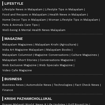
LIFESTYLE
Lifestyle News in Malayalam
Lifestyle Tips in Malayalam
Food and Recipes in Malayalam
Health News in Malayalam
Home Decor Tips in Malayalam
Woman Lifestyle Tips in Malayalam
Pets & Animals Care Tips
Well-being & Mental Health News Malayalam
MAGAZINE
Malayalam Magazines
Malayalam Krishi (Agriculture)
India Art Magazine Malayalam
Malayalam Books
Malayalam Columnist
Magazine Conversations
Culture Magazines
Malayalam Short Stories
Conversations Magazine
Web Exclusive Magazine
Web Specials Magazine
Video Cafe Magazine
BUSINESS
Business News
Automobile News
Technologies
Fact Check News
Finance
KRISHI PAZHAMCHOLLUKAL
Pravasi Malayali World, News & Life Updates
Gulf Round Up