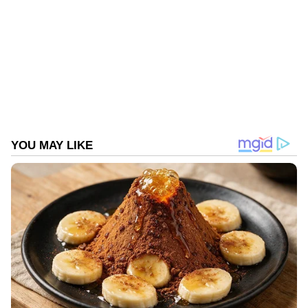
മുന്നോട്ട് പോകൂ; മോഹൻലാൽ
ബിഗ് ബോസ്
Follow Us