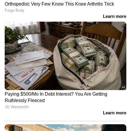
എല്ലാ വിദ്യാഭ്യാസ
സ്ഥാപനങ്ങൾക്കും അവധി