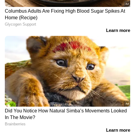
DOWNLOAD APP
Bigg Boss Malayalam Season 7
മുതൽ
Mollywood news
വരെ എല്ലാ
Entertainment
News
ഒരൊറ്റ ക്ലിക്കിൽ. എപ്പോഴും
എവിടെയും എന്റർടൈൻമെന്റിന്റെ
താളത്തിൽ ചേരാൻ
ഏഷ്യാനെറ്റ് ന്യൂസ്
മലയാളം വാർത്തകൾ