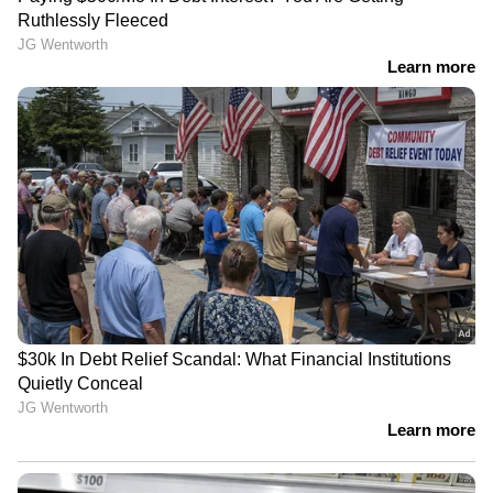
News@1PM | ഒരുമണി വാർത്ത
വിശദമായി | 08 August 2026
സാന്ത്വന സംഗമം..; മഹേഷ് കുഞ്ഞുമോനെ
കാണാനെത്തി അഖിൽ മാരാർ, കയ്യടിച്ച്
ആരാധകർ
ഏഷ്യാനെറ്റ് ന്യൂസ് ലൈവ് യൂട്യൂബില്‍
കാണാം..