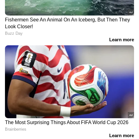
നാദിറ കുറിച്ചത്.
DOWNLOAD APP
Bigg Boss Malayalam Season 7
മുതൽ
Mollywood news
വരെ എല്ലാ
Entertainment
News
ഒരൊറ്റ ക്ലിക്കിൽ. എപ്പോഴും
എവിടെയും എന്റർടൈൻമെന്റിന്റെ
താളത്തിൽ ചേരാൻ
ഏഷ്യാനെറ്റ് ന്യൂസ്
മലയാളം വാർത്തകൾ