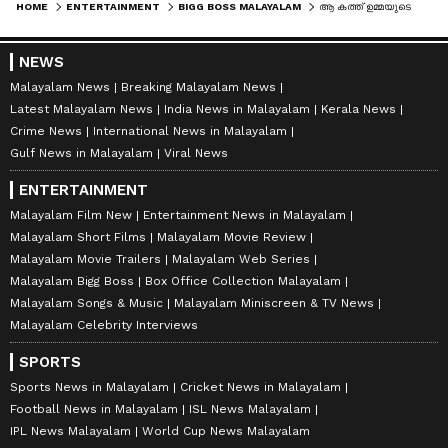
HOME
ENTERTAINMENT
BIGG BOSS MALAYALAM
ആ കത്ത് ഉമ്മയുടെ കയ്യിലെത്തി; 'ഈ ലോകത്തിൽ എല്ലാം നേടി വിജയിച്ച പോലെ'യെന്ന് നാദിറ
NEWS
Malayalam News
Breaking Malayalam News
Latest Malayalam News
India News in Malayalam
Kerala News
Crime News
International News in Malayalam
Gulf News in Malayalam
Viral News
ENTERTAINMENT
Malayalam Film New
Entertainment News in Malayalam
Malayalam Short Films
Malayalam Movie Review
Malayalam Movie Trailers
Malayalam Web Series
Malayalam Bigg Boss
Box Office Collection Malayalam
Malayalam Songs & Music
Malayalam Miniscreen & TV News
Malayalam Celebrity Interviews
SPORTS
Sports News in Malayalam
Cricket News in Malayalam
Football News in Malayalam
ISL News Malayalam
IPL News Malayalam
World Cup News Malayalam