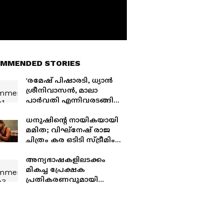
MMENDED STORIES
'രമേഷ് പിഷാരടി, ധ്യാൻ
ശ്രീനിവാസൻ, മാലാ
പാര്‍വതി എന്നിവരടങ്ങിയ
സമിതി'; അൻസിബയുടെ
ആവശ്യം നടക്കില്ലെന്ന്
ധനുഷിന്റെ നായികയായി
'അമ്മ' സെക്രട്ടറി
മമിത; വിഘ്നേഷ് രാജ
ചിത്രം കര ഒടിടി സ്ട്രീമിംഗ്
ആരംഭിച്ചു
അന്യഭാഷകളിലടക്കം
മികച്ച പ്രേക്ഷക
പ്രതികരണവുമായി
ആന്റണി വർഗീസ് ചിത്രം
'കാട്ടാളൻ' മുന്നേറുന്നു