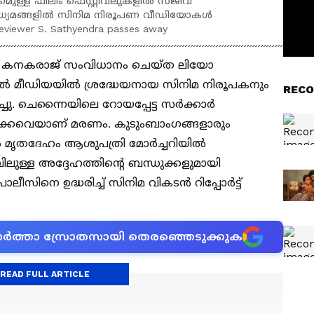
്കമുള്ള ഫിലിം ഫെസ്റ്റിവലുകളിൽ സജീവ
ൂഹമാധ്യമങ്ങളിൽ സിനിമ നിരൂപണ വീഡിയോകൾ
 reviewer S. Sathyendra passes away
് കനകരാജ് സംവിധാനം ചെയ്ത ലിയോ
യൽ മീഡിയയിൽ ശ്രദ്ധേയനായ സിനിമ നിരൂപകനും
RECO
ചു. ചെന്നൈയിലെ റോയപ്പേട്ട സര്‍ക്കാര്‍
ിക്കവെയാണ് മരണം. കുടുംബാംഗങ്ങളാരും
ാൽ മൃതദേഹം ആശുപത്രി മോർച്ചറിയിൽ
ിലുള്ള അദ്ദേഹത്തിന്റെ ബന്ധുക്കളുമായി
പോലീസിനെ ഉദ്ധരിച്ച് സിനിമ വികടൻ റിപ്പോർട്ട്
ന വാർത്താ സ്രോതസായി തെരഞ്ഞെടുക്കുക
READ FULL ARTICLE