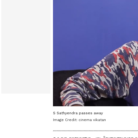
S Sathyendra passes away
Image Credit:
cinema vikatan