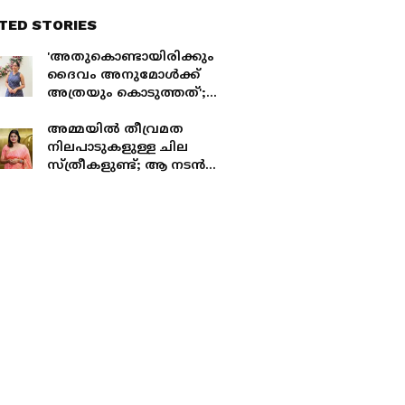
TED STORIES
'അതുകൊണ്ടായിരിക്കും
ദൈവം അനുമോൾക്ക്
അത്രയും കൊടുത്തത്';
മല്ലിക സുകുമാരൻ
പറയുന്നു
അമ്മയിൽ തീവ്രമത
നിലപാടുകളുള്ള ചില
സ്ത്രീകളുണ്ട്; ആ നടൻ
അൻസിബയെ കുറിച്ച്
നടത്തിയത് അത്രയും
മോശം പരാമർശം;
വെളിപ്പെടുത്തി ആലപ്പി
അഷ്‌റഫ്