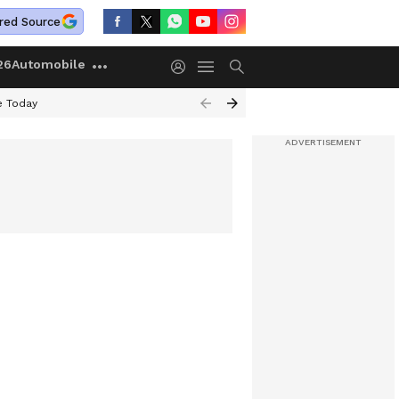
red Source
26
Automobile
e Today