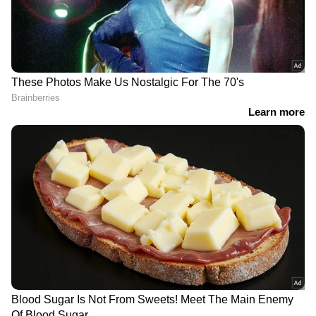
DOWNLOAD APP
RECOMMENDED STORIES
കളക്ഷന്‍ 220 കോടി! ദൃശ്യം
'അവര്‍ ശരിക്കും അങ്ങനെ
3 ല്‍ 'അഭിനയിച്ചതിന്'
ചെയ്താല്‍ കാല് ഞാന്‍
ജോര്‍ജുകുട്ടിയുടെ വീടിന്
തല്ലിയൊടിക്കും'; 'ദൃശ്യം 3'
ലഭിച്ച പ്രതിഫലം എത്ര?
നെതിരെ വ്യാജപ്രചരണം,
പ്രതികരണവുമായി
Related Articles
ആന്‍റണി