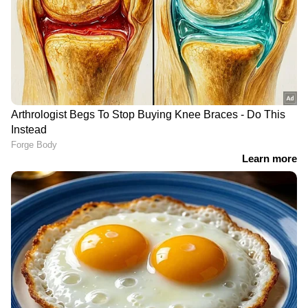
LATEST VIDEOS
പത്രിക തള്ളിയവരുടെ പേര്
സ്ഥാനാര്‍ത്ഥി പട്ടികയിൽ; ഷാര്‍ജ
ഇന്ത്യൻ അസോസിയേഷൻ
തെര‍ഞ്ഞെടുപ്പിൽ തര്‍ക്കം
ഹോൾസെയിൽ കടയിൽ നിന്ന് 30
ലക്ഷം രൂപയുടെ സിഗരറ്റ്
മോഷണം; തമിഴ്നാട് സ്വദേശി
പിടിയിൽ | Kannur