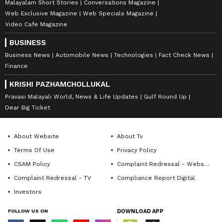
Malayalam Short Stories
Conversations Magazine
Web Exclusive Magazine
Web Specials Magazine
Video Cafe Magazine
BUSINESS
Business News
Automobile News
Technologies
Fact Check News
Finance
KRISHI PAZHAMCHOLLUKAL
Pravasi Malayali World, News & Life Updates
Gulf Round Up
Dear Big Ticket
About Website
About Tv
Terms Of Use
Privacy Policy
CSAM Policy
Complaint Redressal - Website
Complaint Redressal - TV
Compliance Report Digital
Investors
FOLLOW US ON
DOWNLOAD APP