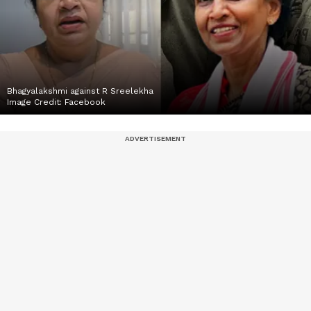
Bhagyalakshmi against R Sreelekha
Image Credit:
Facebook