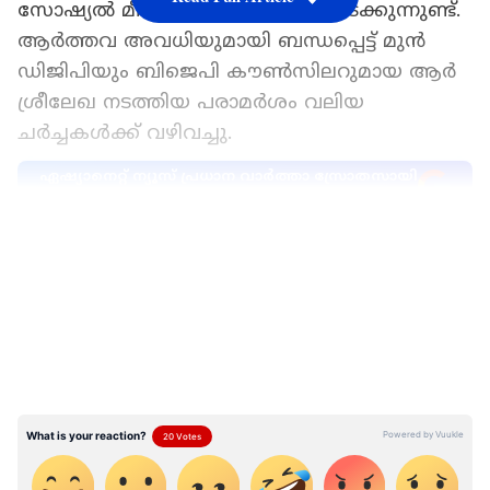
സോഷ്യൽ മീഡിയയിൽ അടക്കം നടക്കുന്നുണ്ട്.
ആർത്തവ അവധിയുമായി ബന്ധപ്പെട്ട് മുൻ
ഡിജിപിയും ബിജെപി കൗൺസിലറുമായ ആർ
ശ്രീലേഖ നടത്തിയ പരാമർശം വലിയ
ചർച്ചകൾക്ക് വഴിവച്ചു.
ഏഷ്യാനെറ്റ് ന്യൂസ് പ്രധാന വാർത്താ സ്രോതസായി
തെരഞ്ഞെടുക്കുക
LATEST VIDEOS
ആർത്തവം സ്ത്രീകളുടെ സ്വകാര്യ
അഭിമാനമാണെന്നും അവധി നൽകിയാല്‍
എല്ലാവരും അറിയുമെന്ന തരത്തിലുമായിരുന്നു
ശ്രീലേഖ ഫേസ്ബുക്കിലൂടെ പങ്കുവച്ച
വാക്കുകൾ. മാസാമാസം ക്ലാസ്സിൽ
പോകാതിരുന്നാൽ വീട്ടുകാരും, വിദ്യാലയവും,
നാട്ടുകാരും ഒക്കെ അറിയും എപ്പോഴാണ് ഏതു
കുട്ടിക്ക് ആർത്തവം എന്ന്. അത്