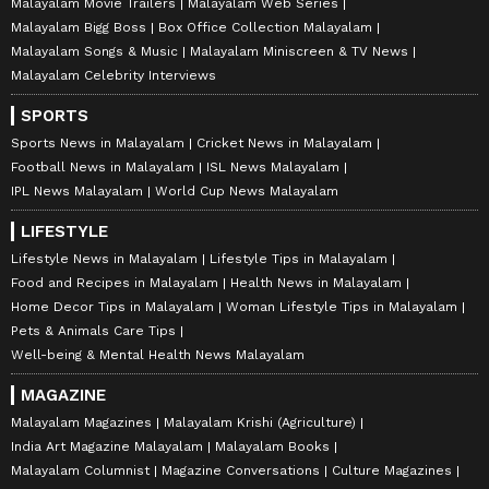
Malayalam Movie Trailers
Malayalam Web Series
Malayalam Bigg Boss
Box Office Collection Malayalam
Malayalam Songs & Music
Malayalam Miniscreen & TV News
Malayalam Celebrity Interviews
SPORTS
Sports News in Malayalam
Cricket News in Malayalam
Football News in Malayalam
ISL News Malayalam
IPL News Malayalam
World Cup News Malayalam
LIFESTYLE
Lifestyle News in Malayalam
Lifestyle Tips in Malayalam
Food and Recipes in Malayalam
Health News in Malayalam
Home Decor Tips in Malayalam
Woman Lifestyle Tips in Malayalam
Pets & Animals Care Tips
Well-being & Mental Health News Malayalam
MAGAZINE
Malayalam Magazines
Malayalam Krishi (Agriculture)
India Art Magazine Malayalam
Malayalam Books
Malayalam Columnist
Magazine Conversations
Culture Magazines