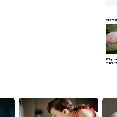
െഡിക്കൽ കോളജിൽ; പാര്‍ക്ക് ചെയ്തിരുന്ന
ണം പോയി, പരാതി
ോലി, വയനാട്ടില്‍ 120 ദിവസം കൊണ്ട് 11
നവുമായി ബാങ്ക്