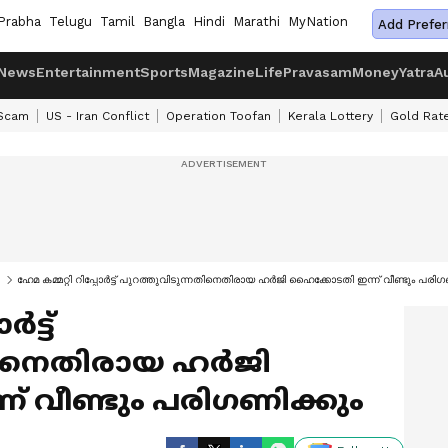
Prabha
Telugu
Tamil
Bangla
Hindi
Marathi
MyNation
Add Prefer
News
Entertainment
Sports
Magazine
Life
Pravasam
Money
Yatra
A
 Scam
US - Iran Conflict
Operation Toofan
Kerala Lottery
Gold Rat
ഹേമ കമ്മറ്റി റിപ്പോര്‍ട്ട് പുറത്തുവിടുന്നതിനെതിരായ ഹർജി ഹൈക്കോടതി ഇന്ന് വീണ്ടും പരിഗ
‍ട്ട്
തിനെതിരായ ഹർജി
 വീണ്ടും പരിഗണിക്കും