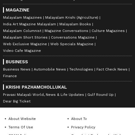
MAGAZINE
Malayalam Magazines
Malayalam Krishi (Agriculture)
India Art Magazine Malayalam
Malayalam Books
Malayalam Columnist
Magazine Conversations
Culture Magazines
Malayalam Short Stories
Conversations Magazine
Web Exclusive Magazine
Web Specials Magazine
Video Cafe Magazine
BUSINESS
Business News
Automobile News
Technologies
Fact Check News
Finance
KRISHI PAZHAMCHOLLUKAL
Pravasi Malayali World, News & Life Updates
Gulf Round Up
Dear Big Ticket
About Website
About Tv
Terms Of Use
Privacy Policy