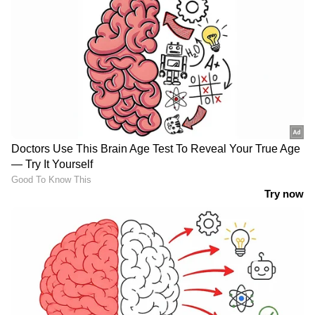
എന്നാല്‍ അതുമായി അവസാനം ചിത്രം
ഇറങ്ങിയപ്പോള്‍ ഒരു ബന്ധവും ഇല്ലായിരുന്നു.
അത്തരത്തില്‍ ലിയോയുടെ കാര്യത്തിലും
സംഭവിക്കുമോ എന്നാണ് സിനിമ ലോകം
ഉറ്റുനോക്കുന്നത്.
വിജയുടെ ലിയോയ്ക്ക് ടിക്കറ്റ് എടുക്കാന്‍
കാത്തിരിക്കുന്നവര്‍ക്കായി ഗംഭീര
LATEST VIDEOS
അപ്ഡേറ്റ്.!
കറുത്ത ഷർട്ടിട്ട് ഡിഎംകെ
എംഎൽഎമാർ നിയമസഭയിൽ;
പ്രതിഷേധം കാവേരി വിഷയം
ഉൾപ്പെടെ ഉന്നയിച്ച്
കെഎസ്ആർടിസി ടിക്കറ്റ് ഇനി
വാട്സ്ആപ്പിലൂടെ ബുക്ക് ചെയ്യാം