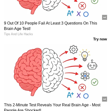
വീഡിയോ കണ്ടവര്‍ പറയുന്നു 'പേളിയുടെ
മകളല്ലേ, അത്ഭുതമില്ലെന്ന്' - വീഡിയോ
വൈറല്‍
Asianet News Live