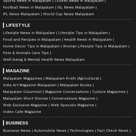
Sports News in Malayalam
Cricket News in Malayalam
Football News in Malayalam
ISL News Malayalam
IPL News Malayalam
World Cup News Malayalam
LIFESTYLE
Lifestyle News in Malayalam
Lifestyle Tips in Malayalam
Food and Recipes in Malayalam
Health News in Malayalam
Home Decor Tips in Malayalam
Woman Lifestyle Tips in Malayalam
Pets & Animals Care Tips
Well-being & Mental Health News Malayalam
MAGAZINE
Malayalam Magazines
Malayalam Krishi (Agriculture)
India Art Magazine Malayalam
Malayalam Books
Malayalam Columnist
Magazine Conversations
Culture Magazines
Malayalam Short Stories
Conversations Magazine
Web Exclusive Magazine
Web Specials Magazine
Video Cafe Magazine
BUSINESS
Business News
Automobile News
Technologies
Fact Check News