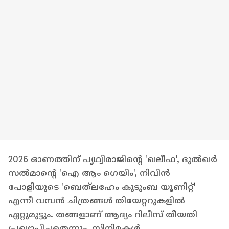
2026 ഓണത്തിന് പൃഥ്വിരാജിന്റെ 'ഖലീഫ', ദുൽഖർ
സൽമാന്റെ 'ഐ ആം ഗെയിം', നിവിൻ
പോളിയുടെ 'ബെത്‌ലഹേം കുടുംബ യൂണിറ്റ്'
എന്നീ വമ്പൻ ചിത്രങ്ങൾ തിയേറ്ററുകളിൽ
ഏറ്റുമുട്ടും. തങ്ങളാണ് ആദ്യം റിലീസ് തീയതി
പ്രഖ്യാപിച്ചതെന്നും, സിനിമകൾ