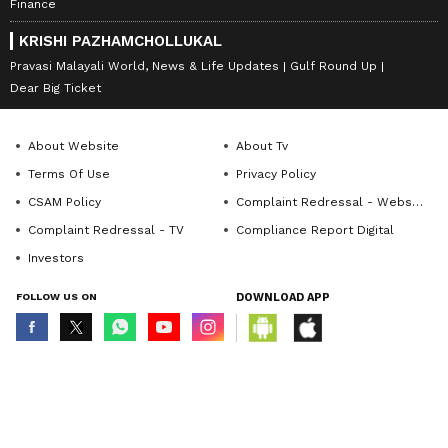
Finance
KRISHI PAZHAMCHOLLUKAL
Pravasi Malayali World, News & Life Updates
Gulf Round Up
Dear Big Ticket
About Website
About Tv
Terms Of Use
Privacy Policy
CSAM Policy
Complaint Redressal - Website
Complaint Redressal - TV
Compliance Report Digital
Investors
FOLLOW US ON
DOWNLOAD APP
© Copyright 2026 Asianxt Digital Technologies Private Limited (Formerly
known as Asianet News Media & Entertainment Private Limited) | All Rights
Reserved