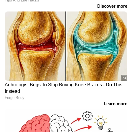
Related Articles
ആ പാർട്ണർഷിപ്പിൽ വഞ്ചിക്കപ്പെട്ടു,
സമാധാനം കളഞ്ഞ് മുന്നോട്ടില്ല';
കുറിപ്പുമായി സൗഭാഗ്യ
'യൂറോപ്യന്‍ ടൂര്‍ കഴിഞ്ഞ് ജെറ്റ് ലാ​
ഗോടെയാണ് അദ്ദേഹം എത്തിയത്, പക്ഷേ';
മോഹന്‍ലാല്‍ അമ്പരപ്പിച്ചതിനെക്കുറിച്ച്
പരസ്യ സംവിധായകന്‍
RECOMMENDED STORIES