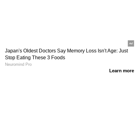
LATEST VIDEOS
മദ്യപിച്ച്
വാഹനമോടിച്ചു;ഇന്‍ഫ്ലുവന്‍സര്‍
ഹെലന്‍ ഓഫ് സ്പാര്‍ട്ടയുടെ
ലൈസന്‍സ് സസ്പെന്‍ഡ് ചെയ്തു
'ഇനിയൊരു ദുരന്തം വരുമ്പോൾ
നമ്മുക്ക് എന്തു ചെയ്യണമെന്ന്