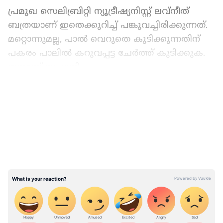
പ്രമുഖ സെലിബ്രിറ്റി ന്യൂട്രീഷ്യനിസ്റ്റ് ലവ്നീത്
ബത്രയാണ് ഇതെക്കുറിച്ച് പങ്കുവച്ചിരിക്കുന്നത്.
മറ്റൊന്നുമല്ല, പാല്‍ വെറുതെ കുടിക്കുന്നതിന്
പകരം പാലില്‍ കറുവപ്പട്ട ചേര്‍ത്ത് കുടിക്കുക.
ഇതാണ് സംഗതി.
LATEST VIDEOS
പാലില്‍ കറുവപ്പട്ട പൊടിച്ച് ചേര്‍ത്താണ് ഈ
പാനീയം തയ്യാറാക്കേണ്ടത്. ആവശ്യമെങ്കില്‍
അല്‍പം മധുരവും ചേര്‍ക്കാം. എന്നാല്‍ മധുരം
ചേര്‍ക്കുന്നത് എപ്പോഴും ഒഴിവാക്കുന്നതാണ്
ഉചിതം. പ്രത്യേകിച്ച് മഞ്ഞുകാലത്താണത്രേ ഈ
പാനീയം കഴിക്കേണ്ടത്. കാരണം
മഞ്ഞുകാലത്ത് രോഗപ്രതിരോധശേഷി
ബാധിക്കപ്പെടാൻ ഏറെ സാധ്യതയുള്ളതിനാല്‍
ഇത് പരിഹരിക്കുന്നതിനാണ് പാലില്‍ കറുവപ്പട്ട