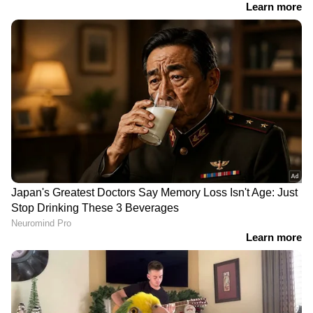
ഷുഗര്‍ നിയന്ത്രിക്കുന്നതിനും ഇത് ഭാഗികമായി
സഹായകമാണത്രേ.
ഗർഭകാലത്ത് സ്ത്രീകൾ
സ്തനാർബുദ സാധ്യത
നിർബന്ധമായും
കുറയ്ക്കാൻ
കഴിക്കേണ്ട 7 പഴങ്ങൾ
സഹായിക്കുന്ന 5 പ്രധാന
ഭക്ഷണങ്ങൾ
LATEST VIDEOS
ചെന്നിത്തലയിൽ വെള്ളക്കെട്ട്; മഴ
മാറി നിൽക്കുന്നത് താത്കാലിക
ആശ്വാസം
ദില്ലിയിൽ റെഡ് അലർട്ട് പ്രഖ്യാപിച്ചു;
കനത്ത മഴ തുടരുമെന്ന് മുന്നറിയിപ്പ്