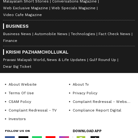
Malayalam Short Stories
Conversations Magazine
Web Exclusive Magazine
Web Specials Magazine
Video Cafe Magazine
BUSINESS
Business News
Automobile News
Technologies
Fact Check News
Finance
KRISHI PAZHAMCHOLLUKAL
Pravasi Malayali World, News & Life Updates
Gulf Round Up
Dear Big Ticket
About Website
About Tv
Terms Of Use
Privacy Policy
CSAM Policy
Complaint Redressal - Website
Complaint Redressal - TV
Compliance Report Digital
Investors
FOLLOW US ON
DOWNLOAD APP