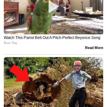
പൊതുവെ സ്പൈസുകളെല്ലാം മിതമായ
അളവില്‍ കഴിക്കുന്നത് രോഗപ്രതിരോധശേഷി
വര്‍ധിപ്പിക്കുന്നതിനും അതുവഴി സീസണലായ
അണുബാധകളെ ചെറുക്കാനുമെല്ലാം
സഹായകമാണ്. എന്നാലിവ പതിവായി നാം
കറികളില്‍ മാത്രമാണ് ചേര്‍ക്കുക. കറുവപ്പട്ട
പാലില്‍ ചേര്‍ത്ത് കഴിക്കാൻ
ബുദ്ധിമുട്ടുള്ളവര്‍ക്ക് അത് ചായയില്‍
(കടുംചായയിലും) ചേര്‍ത്ത് കഴിക്കാവുന്നതാണ്.
അതല്ലെങ്കില്‍ ഫ്രൂട്ട് ജ്യൂസുകളില്‍ ചേര്‍ക്കാം.
Also Read:- ഹൃദ്രോഗങ്ങളെ ചെറുക്കാൻ ഈ
മൂന്ന് കാര്യങ്ങള്‍ പതിവായി ശ്രദ്ധിക്കുക...