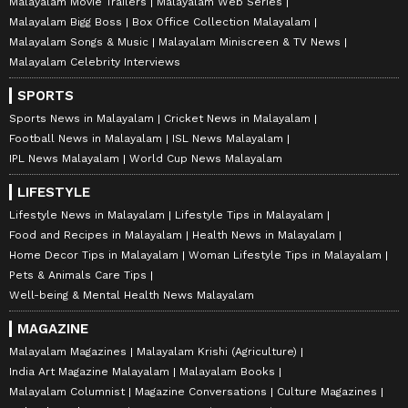
Malayalam Movie Trailers
Malayalam Web Series
Malayalam Bigg Boss
Box Office Collection Malayalam
Malayalam Songs & Music
Malayalam Miniscreen & TV News
Malayalam Celebrity Interviews
SPORTS
Sports News in Malayalam
Cricket News in Malayalam
Football News in Malayalam
ISL News Malayalam
IPL News Malayalam
World Cup News Malayalam
LIFESTYLE
Lifestyle News in Malayalam
Lifestyle Tips in Malayalam
Food and Recipes in Malayalam
Health News in Malayalam
Home Decor Tips in Malayalam
Woman Lifestyle Tips in Malayalam
Pets & Animals Care Tips
Well-being & Mental Health News Malayalam
MAGAZINE
Malayalam Magazines
Malayalam Krishi (Agriculture)
India Art Magazine Malayalam
Malayalam Books
Malayalam Columnist
Magazine Conversations
Culture Magazines