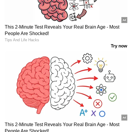
അഞ്ച്
രക്തത്തിൽ പഞ്ചസാരയുടെ അളവ് കൂടിയാൽ
കരൾ സംബന്ധമായ രോ​ഗങ്ങൾ, പൊണ്ണത്തടി,
സമ്മർദ്ദം, പ്രമേഹം പോലുള്ള അസുഖങ്ങൾ
പിടിപെടാം. രക്തത്തിലെ പഞ്ചസാരയെ
ശരീരകോശങ്ങളിലേക്ക് കൊണ്ടുപോകാൻ
സഹായിക്കുന്ന ഇൻസുലിൻ എന്ന
ഹോർമോണിന്റെ ഉൽപ്പാദനമോ പ്രവർത്തനമോ
കുറയുന്നതാണ് പ്രമേഹത്തിന് മുഖ്യകാരണം.