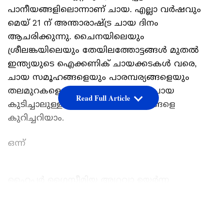
പാനീയങ്ങളിലൊന്നാണ് ചായ. എല്ലാ വർഷവും
മെയ് 21 ന് അന്താരാഷ്ട്ര ചായ ദിനം
ആചരിക്കുന്നു. ചൈനയിലെയും
ശ്രീലങ്കയിലെയും തേയിലത്തോട്ടങ്ങൾ മുതൽ
ഇന്ത്യയുടെ ഐക്കണിക് ചായക്കടകൾ വരെ,
ചായ സമൂഹങ്ങളെയും പാരമ്പര്യങ്ങളെയും
തലമുറകളെയും ബന്ധിപ്പിക്കുന്നു. ചായ
Read Full Article
കുടിച്ചാലുള്ള ചില ആരോ​ഗ്യ​ഗുണങ്ങളെ
കുറിച്ചറിയാം.
ഒന്ന്
ഹൈപ്പർ ഗ്ലൈസീമിയ അഥവാ ഉയർന്ന
രക്തത്തിലെ പഞ്ചസാരയുടെ സാധ്യത
കുറയ്ക്കാൻ കട്ടൻ ചായയിലെ തിയാഫ്ലേവിൻ,
LATEST VIDEOS