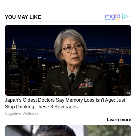
ലേഖനങ്ങള്‍ തുടങ്ങിയവ പ്രസിദ്ധീകരിച്ചു. പ്രിന്റ്,
ഡിജിറ്റല്‍ മീഡിയകളില്‍ പ്രവര്‍ത്തനപരിചയം. ഇ
മെയില്‍: resmi@asianetnews.in
Related Articles
International Tea Day 2024 : ഈ
അന്താരാഷ്ട്ര ചായ ദിനത്തിൽ 'പിങ്ക് ടീ'
കുടിച്ചാലോ? ‍
International Tea Day: പ്രതിരോധശേഷി
വർധിപ്പിക്കാൻ കുടിക്കാം ശംഖുപുഷ്പ
ചായ; റെസിപ്പി
DOWNLOAD APP