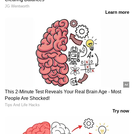
ഇന്ത്യൻ ബാങ്കിനെ തട്ടിച്ച് DSA;
കൊച്ചിയിൽ 29 കോടി തട്ടിച്ച്
മൈമോ ഫിനാൻഷ്യൽ സർവീസസ് |
Indian bank
കർണാടകത്തിൽ KSRTC ബസ്
ദിവസവും മൂന്ന് കപ്പ് കട്ടൻ ചായ കുടിച്ചാൽ
അപകടത്തിൽപ്പെട്ട സംഭവം:
രക്തസമ്മർദ്ദം കുറയ്ക്കാനാകുമെന്ന് മിക്ക
സിംഗിൾ ഡ്രൈവർ ഡ്യൂട്ടിയാണ്
പഠനങ്ങളിലും പറയുന്നു. അമിത രക്തസമ്മർദ്ദം
അപകടകാരണമെന്ന് ജീവനക്കാർ
ഉണ്ടായാൽ ഹൃദയാഘാതം, സ്‌ട്രോക്ക്,
വൃക്കരോഗം, മറവിരോഗം, അന്ധത,
ലൈംഗികശേഷിക്കുറവ് എന്നിവ ഉണ്ടാകാനുള്ള
സാധ്യത വളരെ കൂടുതലാണ്. ‌‌
നാല്