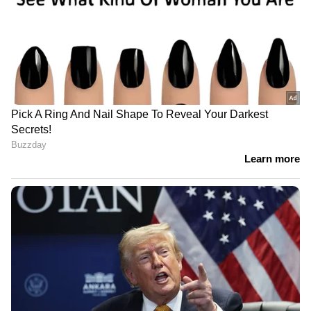
ചായയയിൽ അടങ്ങിയിട്ടുണ്ട്., മുടി കനം
കുറയ്ക്കുന്ന ഹോർമോണുകളെ
തടയുന്നതിനും, തലയോട്ടിയിലെ ആരോഗ്യം
മെച്ചപ്പെടുത്തുന്നതിനും കട്ടൻ ചായ
മികച്ചതാണ്.