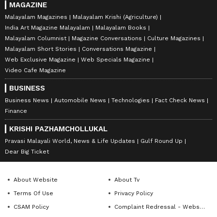
MAGAZINE
Malayalam Magazines
Malayalam Krishi (Agriculture)
India Art Magazine Malayalam
Malayalam Books
Malayalam Columnist
Magazine Conversations
Culture Magazines
Malayalam Short Stories
Conversations Magazine
Web Exclusive Magazine
Web Specials Magazine
Video Cafe Magazine
BUSINESS
Business News
Automobile News
Technologies
Fact Check News
Finance
KRISHI PAZHAMCHOLLUKAL
Pravasi Malayali World, News & Life Updates
Gulf Round Up
Dear Big Ticket
About Website
About Tv
Terms Of Use
Privacy Policy
CSAM Policy
Complaint Redressal - Website