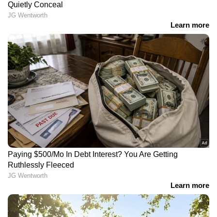
ദിവസവും രാവിലെയും വൈകുന്നേരവും ഒരു
ബൗൾ മാതളം കഴിക്കുന്നത് ആരോഗ്യത്തിന്
നല്ലതാണ്.