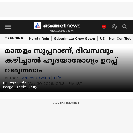
MALAYALAM
TRENDING :
Kerala Rain
Sabarimala Ghee Scam
US - Iran Conflict
മാതളം സൂപ്പറാണ്, ദിവസവും
കഴിച്ചാൽ ഹൃദയാരോഗ്യം ഉറപ്പ്
വരുത്താം
Author :
Ameena Shirin
|
Life
pomegranate
Published :
May 30 2026, 05:34 PM IST
Image Credit:
Getty