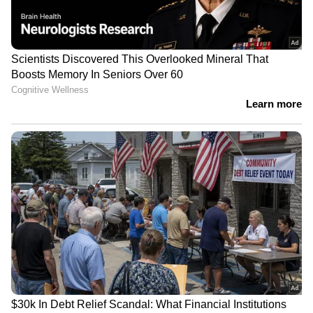
ദഹനപ്രശ്നങ്ങൾ ഉള്ളവർക്ക് മാതളം
കഴിക്കുന്നത് നല്ലതാണ്. ഇതിലടങ്ങിയിരിക്കുന്ന
ഫൈബർ ദഹനം മെച്ചപ്പെടുത്തുകയും
മലബന്ധം പോലുള്ള പ്രശ്നങ്ങൾ അകറ്റുകയും
ചെയ്യുന്നു.
ശ്രദ്ധിക്കേണ്ട കാര്യങ്ങൾ
മാതളം ആരോഗ്യത്തിന് വളരെ
നല്ലതാണെങ്കിലും പ്രമേഹം ഉള്ളവരും ബ്ലഡ്
പ്രഷർ കുറവുള്ളവരും ഡോക്ടറുടെ ഉപദേശം
തേടിയ ശേഷം ശരിയായ അളവിൽ മാത്രം
കഴിക്കുന്നതാണ് നല്ലത്. അതേസമയം