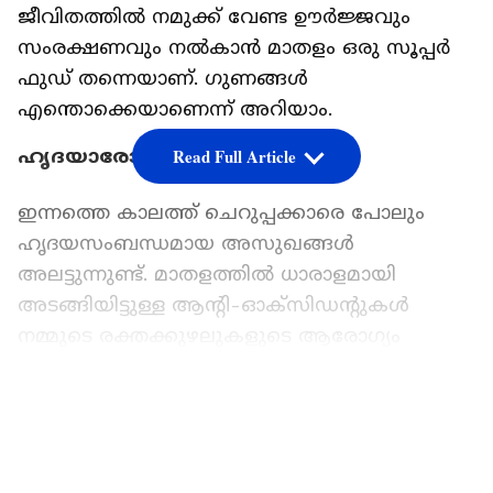
ജീവിതത്തിൽ നമുക്ക് വേണ്ട ഊർജ്ജവും
സംരക്ഷണവും നൽകാൻ മാതളം ഒരു സൂപ്പർ
ഫുഡ് തന്നെയാണ്. ഗുണങ്ങൾ
എന്തൊക്കെയാണെന്ന് അറിയാം.
ഹൃദയാരോഗ്യം മെച്ചപ്പെടുത്തും
Read Full Article
ഇന്നത്തെ കാലത്ത് ചെറുപ്പക്കാരെ പോലും
ഹൃദയസംബന്ധമായ അസുഖങ്ങൾ
അലട്ടുന്നുണ്ട്. മാതളത്തിൽ ധാരാളമായി
അടങ്ങിയിട്ടുള്ള ആന്റി-ഓക്‌സിഡന്റുകൾ
നമ്മുടെ രക്തക്കുഴലുകളുടെ ആരോഗ്യം
സംരക്ഷിക്കുന്നതിൽ പ്രധാന പങ്ക് വഹിക്കുന്നു.
ഇത് രക്തക്കുഴലുകളിൽ ചീത്ത കൊളസ്ട്രോൾ
LATEST VIDEOS
അടിഞ്ഞുകൂടുന്നത് തടയുകയും രക്തയോട്ടം
സുഗമമാക്കുകയും ചെയ്യുന്നു. ദിവസവും ഒരു
ബൗൾ മാതളം കഴിക്കുന്നത് ശീലമാക്കാം.