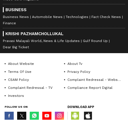
BUSINESS
Business News
Automobile News
Technologies
Fact Check News
Finance
KRISHI PAZHAMCHOLLUKAL
Pravasi Malayali World, News & Life Updates
Gulf Round Up
Dear Big Ticket
About Website
About Tv
Terms Of Use
Privacy Policy
CSAM Policy
Complaint Redressal - Website
Complaint Redressal - TV
Compliance Report Digital
Investors
FOLLOW US ON
DOWNLOAD APP
© Copyright 2026 Asianxt Digital Technologies Private Limited (Formerly