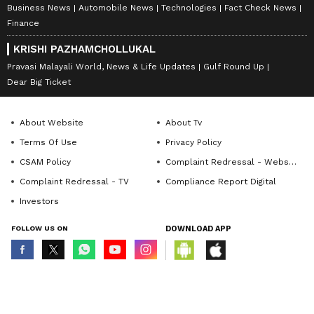
Business News
Automobile News
Technologies
Fact Check News
Finance
KRISHI PAZHAMCHOLLUKAL
Pravasi Malayali World, News & Life Updates
Gulf Round Up
Dear Big Ticket
About Website
About Tv
Terms Of Use
Privacy Policy
CSAM Policy
Complaint Redressal - Website
Complaint Redressal - TV
Compliance Report Digital
Investors
FOLLOW US ON
DOWNLOAD APP
© Copyright 2026 Asianxt Digital Technologies Private Limited (Formerly
known as Asianet News Media & Entertainment Private Limited) | All Rights
Reserved