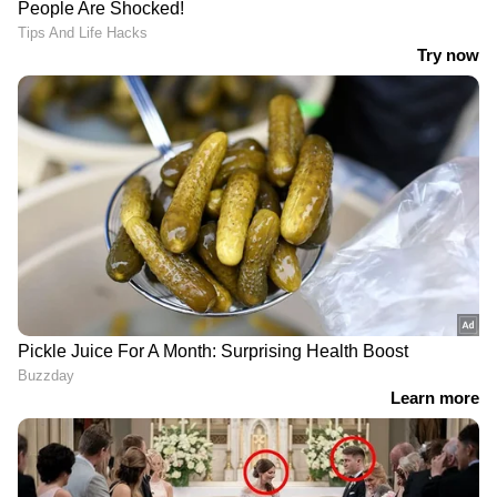
മെസിയുടെയും ഡീ
'എനിക്ക് എന്നോട് തന്നെ
പോളിന്‍റെയും ചായകുടി,
ദേഷ്യം തോന്നി';
ഒപ്പം ആ സ്വിസ്സ് മിഠായിയും;
ലോകകപ്പിലെ ചരിത്ര
അർജന്‍റീനിയൻ
നേട്ടത്തിന് പിന്നാലെ
വിജയങ്ങൾക്ക് പിന്നിലെ
വെളിപ്പെടുത്തി ലിയോണല്‍
'കബാല' വിശ്വാസങ്ങള്‍
മെസി
ഇതിനിടെ 25-ാം മിനിറ്റില്‍ റൂയിസിനെ ഫൗള്‍
ചെയ്തതിന് ഹാരി കെയ്ന്‍ മഞ്ഞ കാര്‍ഡ്
വാങ്ങി. പിന്നാലെ സ്പാനിഷ് താരം ഡാനി
ഓല്‍മോയ്ക്കും മഞ്ഞ. 40-ാം മിനിറ്റില്‍ ഇംഗ്ലീഷ്