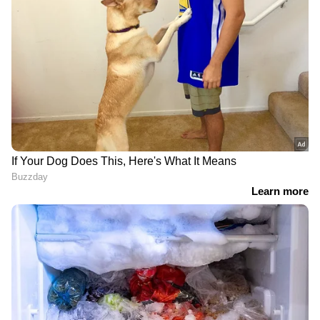
73-ാം മിനിറ്റില്‍ ഇംഗ്ലണ്ട് സമനില ഗോള്‍
കണ്ടെത്തി. അതും പകരക്കാരനായി ഇറങ്ങിയ