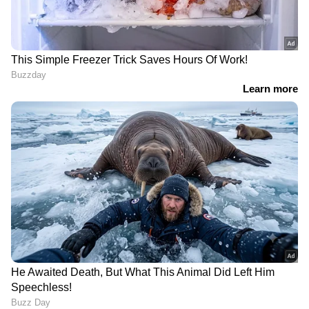
കോള്‍ പാമറിലൂടെ. ജൂഡ് ബെല്ലിങ്ഹാമിന്റെ
പാസ് സ്വീകരിച്ച പാമര്‍ നിലംപറ്റെയുള്ള
ഷോട്ടിലൂടെ വല കുലുക്കി. ഇംഗ്ലണ്ട് സമനില
ഗോള്‍ നേടിയെങ്കിലും സ്‌പെയ്ന്‍ ആധിപത്യം
വീണ്ടെടുത്തു. പിക്‌ഫോര്‍ഡിന് പിടിപ്പത്
പണിയുണ്ടായിരുന്നു ഗോള്‍ പോസ്റ്റില്‍.
യമാലിന്റെ ഗോള്‍ശ്രമം നിര്‍ഭാഗ്യം കൊണ്ട്
മാത്രമാണ് ഗോളില്‍ നിന്ന് അകന്നത്. 86-ാം
മിനിറ്റില്‍ സ്‌പെയ്ന്‍ വിജയ ഗോള്‍ നേടി. മാര്‍ക്
കുക്കുറേല നല്‍കിയ പാസ് മനോഹമായി
മികേല്‍ ഒയര്‍സബാള്‍ ഫിനിഷ് ചെയ്തു. 90
മിനിറ്റില്‍ ഇവാന്‍ ടോണിയുടെ ഹെഡ്ഡര്‍ ഗോള്‍
ലൈനില്‍ ഓല്‍മോ രക്ഷപപ്െടുത്തി. പിന്നീട്
ഇംഗ്ലീഷ് ശ്രമങ്ങളൊന്നും ഫലം കണ്ടില്ല.