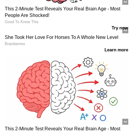
DOWNLOAD APP
RECOMMENDED STORIES
'കളിക്കാരോട് പോലും
പരിശീലകന് ശമ്പളമില്ല,
പറഞ്ഞിട്ടില്ല';
ടീമിന്‍റെ ഷെഫിനെയും
റൊണാൾഡോയുടെ
ഒഴിവാക്കി; ലോകകപ്പിനിടെ
കാര്യത്തിൽ നിലപാട്
കടുത്ത സാമ്പത്തിക
വ്യക്തമാക്കി റോബർട്ടോ
പ്രതിസന്ധിയിൽ സെനഗൽ
മാർട്ടിനെസ്
ടീം