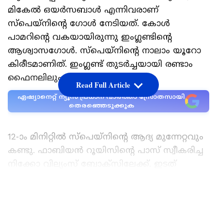
മികേല്‍ ഒയര്‍സബാള്‍ എന്നിവരാണ്
സ്‌പെയ്‌നിന്റെ ഗോള്‍ നേടിയത്. കോള്‍
പാമറിന്റെ വകയായിരുന്നു ഇംഗ്ലണ്ടിന്റെ
ആശ്വാസഗോള്‍. സ്‌പെയ്‌നിന്റെ നാലാം യൂറോ
കിരീടമാണിത്. ഇംഗ്ലണ്ട് തുടര്‍ച്ചയായി രണ്ടാം
ഫൈനലിലും തോല്‍വി അറിഞ്ഞു.
Read Full Article
ഏഷ്യാനെറ്റ് ന്യൂസ് പ്രധാന വാർത്താ സ്രോതസായി
തെരഞ്ഞെടുക്കുക
12-ാം മിനിറ്റില്‍ സ്‌പെയ്‌നിന്റെ ആദ്യ മുന്നേറ്റവും
കണ്ടു. ഫാബിയന്‍ റൂയിസിന്റെ പാസ് സ്വീകരിച്ച
നിക്കോ വില്യംസ് ബോക്‌സിലേക്ക്. ഇടത്
വിംഗില്‍ ലനിന്ന് നിലംപറ്റെയുള്ള ക്രോസിന്
ശ്രമിച്ചെങ്കിലും ജോണ്‍ സ്‌റ്റോണ്‍സിന്റെ
LATEST VIDEOS
കാലുകള്‍ ഇംഗ്ലണ്ടിന് രക്ഷയായി. തൊട്ടടുത്ത