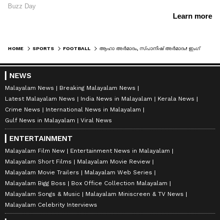
HOME
SPORTS
FOOTBALL
ആഹാ അര്‍മാദം, സ്പാനിഷ് അര്‍മാദം! ഇംഗ്ലണ്ടിനെ തീര്‍ത്ത് സ്‌പെയ്ന്‍; യൂറോപ്പിന്റെ നെറുകയില്‍ ലാ റോജ
NEWS
Malayalam News
Breaking Malayalam News
Latest Malayalam News
India News in Malayalam
Kerala News
Crime News
International News in Malayalam
Gulf News in Malayalam
Viral News
ENTERTAINMENT
Malayalam Film New
Entertainment News in Malayalam
Malayalam Short Films
Malayalam Movie Review
Malayalam Movie Trailers
Malayalam Web Series
Malayalam Bigg Boss
Box Office Collection Malayalam
Malayalam Songs & Music
Malayalam Miniscreen & TV News
Malayalam Celebrity Interviews