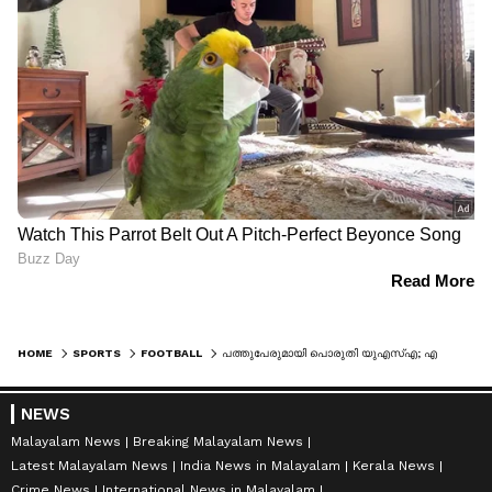
HOME
SPORTS
FOOTBALL
പത്തുപേരുമായി പൊരുതി യുഎസ്എ; എന്നിട്ടും ബോസ്‌നിയയെ വീഴ്ത്തി പ്രീ ക്വാര്‍ട്ടറിലേക്ക്
NEWS
Malayalam News
Breaking Malayalam News
Latest Malayalam News
India News in Malayalam
Kerala News
Crime News
International News in Malayalam