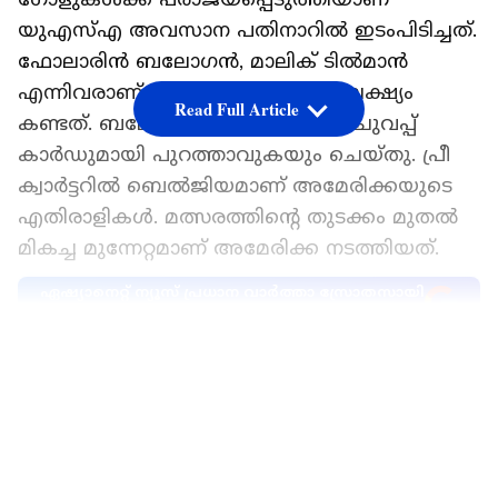
യുഎസ്എ അവസാന പതിനാറില്‍ ഇടംപിടിച്ചത്.
ഫോലാരിന്‍ ബലോഗന്‍, മാലിക് ടില്‍മാന്‍
എന്നിവരാണ് അമേരിക്കയ്ക്കായി ലക്ഷ്യം
Read Full Article
കണ്ടത്. ബലോഗന്‍ 64-ാം മിനിറ്റില്‍ ചുവപ്പ്
കാര്‍ഡുമായി പുറത്താവുകയും ചെയ്തു. പ്രീ
ക്വാര്‍ട്ടറില്‍ ബെല്‍ജിയമാണ് അമേരിക്കയുടെ
എതിരാളികള്‍. മത്സരത്തിന്റെ തുടക്കം മുതല്‍
മികച്ച മുന്നേറ്റമാണ് അമേരിക്ക നടത്തിയത്.
ഏഷ്യാനെറ്റ് ന്യൂസ് പ്രധാന വാർത്താ സ്രോതസായി
തെരഞ്ഞെടുക്കുക
LATEST VIDEOS
ആദ്യ പകുതിയില്‍ തന്നെ ബോസ്‌നിയന്‍
പ്രതിരോധത്തെ വിറപ്പിച്ച ഫോലാരിന്‍
ബലോഗന്‍ ഗോളടിച്ച് ടീമിന് മുന്‍തൂക്കം നല്‍കി.
അമേരിക്കന്‍ ആക്രമണങ്ങള്‍ക്ക് ചുക്കാന്‍