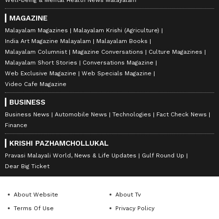
Well-being & Mental Health News Malayalam
MAGAZINE
Malayalam Magazines
Malayalam Krishi (Agriculture)
India Art Magazine Malayalam
Malayalam Books
Malayalam Columnist
Magazine Conversations
Culture Magazines
Malayalam Short Stories
Conversations Magazine
Web Exclusive Magazine
Web Specials Magazine
Video Cafe Magazine
BUSINESS
Business News
Automobile News
Technologies
Fact Check News
Finance
KRISHI PAZHAMCHOLLUKAL
Pravasi Malayali World, News & Life Updates
Gulf Round Up
Dear Big Ticket
About Website
About Tv
Terms Of Use
Privacy Policy