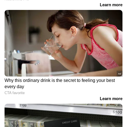
DOWNLOAD APP
RECOMMENDED STORIES
'മെസിയെ പോലെ, ഏറ്റവും
രണ്ട് ഗോളിന് മുന്നില്‍ നിന്ന
മികച്ച താരങ്ങളില്‍ ഒരാള്‍';
ശേഷം തോല്‍വി വഴങ്ങി
ഹാരി കെയ്‌നിനെ കുറിച്ച്
സെനഗല്‍; ബെല്‍ജിയം
ആന്റണി ഗോര്‍ഡന്‍
അവസാന പതിനാറില്‍