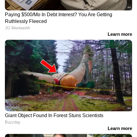
LATEST VIDEOS
ഉത്തരേന്ത്യയിൽ ശക്തമായ മഴ
തുടരുന്നു, അസമിൽ മരണം 97;
ബ്രഹ്മപുത്രയും പോഷക നദികളും
കരകവിഞ്ഞൊഴുകി
'മുട്ടിന് താഴെ വെടിവെച്ചാലും
മുട്ടുകുത്തില്ല'; പൊലീസ് തെരച്ചിൽ
തുടരുന്നതിനിടെ വീണ്ടും അർജുൻ
ആയങ്കി