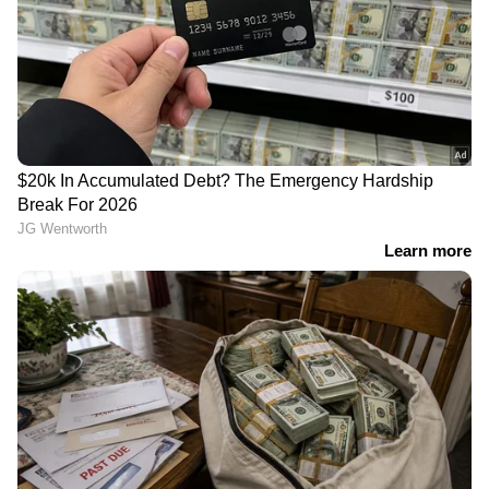
പെലെയുടെ റെക്കോര്‍ഡ്
'മത്സരത്തിനില്ല, അദ്ദേഹം
തകര്‍ത്ത് ഹാരി കെയ്ന്‍;
ഇനിയും ഗോളുകള്‍
ലോകകപ്പില്‍ മാത്രം
നേടും'; മെസിയുമായുള്ള
ഇംഗ്ലണ്ട് ക്യാപ്റ്റന് 13 ഗോള്‍
താരതമ്യത്തെ കുറിച്ച്
എംബാപ്പെ
പത്തുപേരുമായി ചുരുങ്ങിയിട്ടും തകര്‍പ്പന്‍
പ്രതിരോധവും മനോഹരമായ ഗോളും
കാഴ്ചവെച്ച അമേരിക്കന്‍ സംഘത്തിന്റെ
ആത്മവിശ്വാസം വാനോളമാണ്.
ബെല്‍ജിയത്തിനെതിരായ വരാനിരിക്കുന്ന
പ്രീക്വാര്‍ട്ടര്‍ മത്സരം ഫുട്‌ബോള്‍ ആരാധകര്‍
വലിയ ആവേശത്തോടെയാണ്
കാത്തിരിക്കുന്നത്.