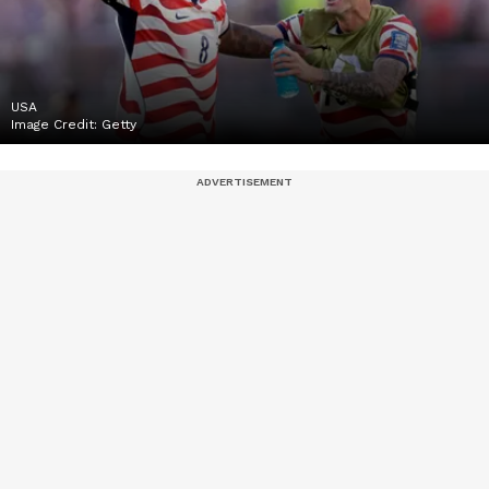
USA
Image Credit:
Getty