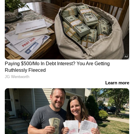
റൊണാൾഡോയുടെ
അർജന്റീനൻ ഇതിഹാസം
വിവാഹമെന്ന് കരുതി
ലയണൽ മെസ്സിയുടെ
ഇരച്ചുകയറി ആരാധകർ;
പിതാവ് ഹോര്‍ഹെ മെസ്സി
വധുവരൻമാരെ
അന്തരിച്ചു
കണ്ടപ്പോള്‍ അമ്പരപ്പ്;
പ്രതികരിച്ച് സിആർ7
പ്രതിഭകളുണ്ടായിട്ടെന്താ
ലോകകപ്പിനിടെ മെസിയെ
കാര്യം! റയല്‍ മാഡ്രിഡിന്റെ
ചാവേർ
മിഡ് ഫീല്‍ഡ് ദുർബലം,
ബോംബാക്രമണത്തിലൂടെ
കാരണമെന്ത്?
വധിക്കാൻ നീക്കം?;
LATEST VIDEOS
കളിക്കളത്തെ നടുക്കിയ