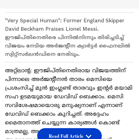
"Very Special Human": Former England Skipper
David Beckham Praises Lionel Messi.
ഈജിപ്തിനെതിരെ പിന്നിൽനിന്നും തിരിച്ചടിച്ച്
വിജയം നേടിയ അർജന്റീന ക്വാർട്ടർ ഫൈനലിൽ
സ്വിറ്റ്‌സർലൻഡിനെ നേരിടും.
അറ്റ്ലാന്റ: ഈജിപ്തിനെതിരായ വിജയത്തിന്
പിന്നാലെ അർജന്റീനൻ താരം മെസിയെ
പ്രശംസിച്ച് മുൻ ഇംഗ്ലണ്ട് താരവും ഇന്റർ മയാമി
സഹ ഉടമയുമായ ഡേവിഡ് ബെക്കാം. മെസി
സവിശേഷമായൊരു മനുഷ്യനാണ് എന്നാണ്
ഡേവിഡ് ബെക്കാം കുറിച്ചത്. അദ്ദേഹം
മൈതാനത്ത് ചെയ്യുന്ന കാര്യങ്ങള്‍ കൊണ്ട്
മാത്രമല്ല, അതിന് പുറത്ത് അദ്ദേഹം
Read Full Article