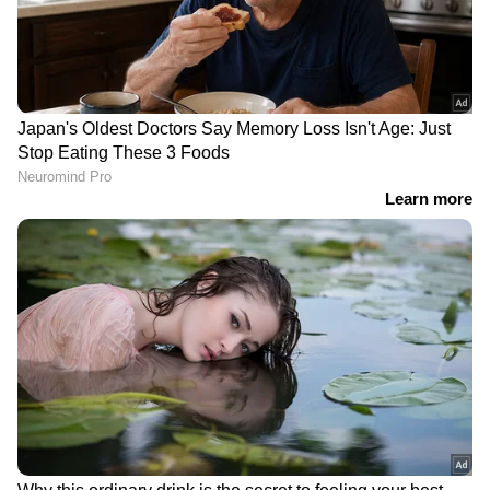
DOWNLOAD APP
ഏഷ്യാനെറ്റ് ന്യൂസ് മലയാളത്തിലൂടെ
Sports
News
അറിയൂ.
Football News
തുടങ്ങി
എല്ലാ കായിക ഇനങ്ങളുടെയും
അപ്‌ഡേറ്റുകൾ ഒറ്റതൊട്ടിൽ. നിങ്ങളുടെ പ്രിയ
ടീമുകളുടെ പ്രകടനങ്ങൾ, ആവേശകരമായ
നിമിഷങ്ങൾ, മത്സരം കഴിഞ്ഞുള്ള
വിശകലനങ്ങൾ എല്ലാം ഇപ്പോൾ
Asianet
News Malayalam
മലയാളത്തിൽ തന്നെ!