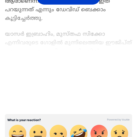
ആരാണെന്നത് കൊണ്ടുകൂടിയാണ് ഇത്
പറയുന്നത് എന്നും ഡേവിഡ് ബെക്കാം
കൂട്ടിച്ചേർത്തു.
യാസർ ഇബ്രാഹിം, മുസ്തഫ സിക്കോ
എന്നിവരുടെ ഗോളിൽ മുന്നിലെത്തിയ ഈജിപ്ത്
മത്സരം സ്വന്തമാക്കി എന്ന നിലയിൽ
നിന്നായിരുന്നു അർജന്റീനയുടെ തിരിച്ചുവരവ്.
LATEST VIDEOS
ക്രിസ്റ്റ്യൻ റൊമേറോ, മെസി, എൻസോ
ഫെർണാണ്ടസ് എന്നിവരുടെ മികവിലായിരുന്നു
അർജന്റീനയുടെ തിരിച്ചുവരവ്. അതേസമയം
മത്സരത്തിലെ റഫറിയങ്ങിനെതിരെ വ്യാപക
പരാതികളാണ് ഉയർന്നുവന്നത്. പല
തീരുമാനങ്ങളും അർജന്റീനയ്ക്കു
അനുകൂലമായാണ് റഫറിമാർ വിധിച്ചത്
എന്നായിരുന്നു പ്രധാനമായും ഉയർന്നുവന്ന
ആരോപണങ്ങൾ.