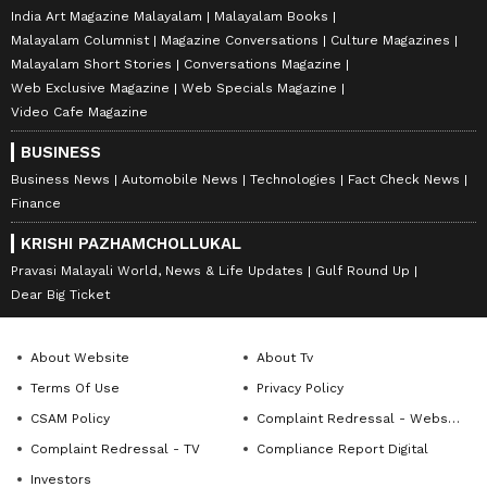
India Art Magazine Malayalam
Malayalam Books
Malayalam Columnist
Magazine Conversations
Culture Magazines
Malayalam Short Stories
Conversations Magazine
Web Exclusive Magazine
Web Specials Magazine
Video Cafe Magazine
BUSINESS
Business News
Automobile News
Technologies
Fact Check News
Finance
KRISHI PAZHAMCHOLLUKAL
Pravasi Malayali World, News & Life Updates
Gulf Round Up
Dear Big Ticket
About Website
About Tv
Terms Of Use
Privacy Policy
CSAM Policy
Complaint Redressal - Website
Complaint Redressal - TV
Compliance Report Digital
Investors