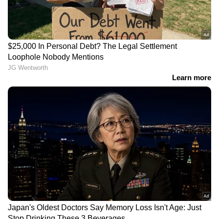
വൻ സുരക്ഷാ ഭീഷണി
പുറത്ത്
യൂണിഫോമിട്ട കള്ളനോ?;
സഹപ്രവർത്തകരിൽ നിന്ന്
ലക്ഷങ്ങൾ തട്ടിയെടുത്ത
പൊലീസുകാരനെതിരെ കേസ്
രാവിലെ പുറപ്പെടേണ്ട വിമാനം 6
മണികൂർ വെെകുമെന്ന്
അറിയിച്ചില്ല; കണ്ണൂർ
വിമാനത്താവളത്തിൽ പ്രതിഷേധം