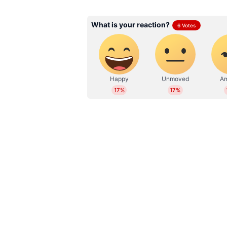
ഒരു ദിവസത്തിലധികം ചാര്‍ജ് നല്‍കു
ഇന്ത്യയില്‍ ഇറങ്ങുന്ന വിവോ എക്സ്3
റെസലൂഷനും 144 ഹെര്‍ട്‌സ് റിഫ്രഷ്
ഒഎല്‍ഇഡി ഡിസ്‌പ്ലെയാണ് ഫോണ്‍ സ്
പ്രകടനം ഉറപ്പുവരുത്തുന്നതിനായി ഫ്
5 ചിപ്‌സെറ്റും വിവോ എക്‌സ്300 അള്‍