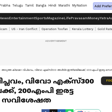
Prabha
Telugu
Tamil
Bangla
Hindi
Marathi
MyNation
Add Prefer
News
Entertainment
Sports
Magazine
Life
Pravasam
Money
Yatra
A
 Scam
US - Iran Conflict
Operation Toofan
Kerala Lottery
Gold Rat
അടുത്ത ക്യാമറ വിപ്ലവം, വിവോ എക്‌സ്300 അൾട്ര ഇന്ത്യയിലേക്ക്, 200എംപി ഇരട്ട സ
ിപ്ലവം, വിവോ എക്‌സ്300
FOO
ക്ക്, 200എംപി ഇരട്ട
ധാന സവിശേഷത