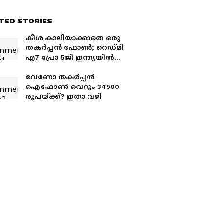
TED STORIES
കീശ കാലിയാക്കാതെ ഒരു
തകര്‍പ്പന്‍ ഫോണ്‍; റെഡ്‌മി
എ7 പ്രോ 5ജി ഇന്ത്യയില്‍
അവതരിപ്പിച്ചു
വേണോ തകര്‍പ്പന്‍
ഐഫോണ്‍ വെറും 34900
രൂപയ്ക്ക്? ഇതാ വഴി