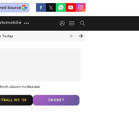
red Source
utomobile
e Today
െന്‍സര്‍ പ്രധാന സവിശേഷത
TBALL WC '26
CRICKET