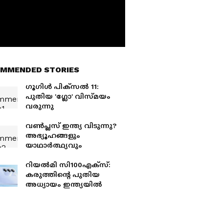
MMENDED STORIES
ഗൂഗിൾ പിക്സൽ 11:
പുതിയ 'ഗ്ലോ' വിസ്മയം
വരുന്നു
വൺപ്ലസ് ഇന്ത്യ വിടുന്നു?
അഭ്യൂഹങ്ങളും
യാഥാർത്ഥ്യവും
റിയൽമി സി100എക്സ്:
കരുത്തിന്റെ പുതിയ
അധ്യായം ഇന്ത്യയിൽ