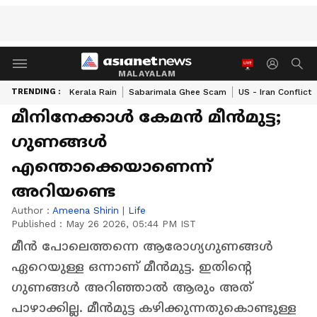
MALAYALAM
TRENDING :
Kerala Rain
Sabarimala Ghee Scam
US - Iran Conflict
മീനിനേക്കാൾ കേമൻ മീൻമുട്ട;
ഗുണങ്ങൾ
എന്തൊക്കെയാണെന്ന്
അറിയണ്ടെ
Author :
Ameena Shirin
|
Life
Published :
May 26 2026, 05:44 PM IST
മീൻ പോലെത്തന്നെ ആരോഗ്യഗുണങ്ങൾ
ഏറെയുള്ള ഒന്നാണ് മീൻമുട്ട. ഇതിന്റെ
ഗുണങ്ങൾ അറിഞ്ഞാൽ ആരും അത്
പാഴാക്കില്ല. മീൻമുട്ട കഴിക്കുന്നതുകൊണ്ടുള്ള