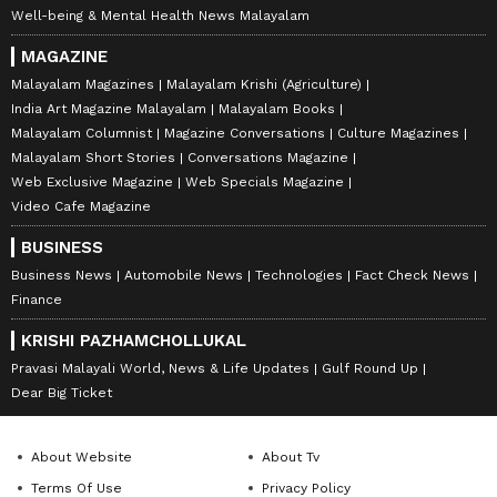
Well-being & Mental Health News Malayalam
MAGAZINE
Malayalam Magazines
Malayalam Krishi (Agriculture)
India Art Magazine Malayalam
Malayalam Books
Malayalam Columnist
Magazine Conversations
Culture Magazines
Malayalam Short Stories
Conversations Magazine
6
Web Exclusive Magazine
Web Specials Magazine
6
Video Cafe Magazine
BUSINESS
Business News
Automobile News
Technologies
Fact Check News
Finance
KRISHI PAZHAMCHOLLUKAL
Image Credit :
Getty
Pravasi Malayali World, News & Life Updates
Gulf Round Up
Dear Big Ticket
പല്ലിനും എല്ലിനും ബലം നൽകും
പല്ലുകളുടെയും എല്ലുകളുടെയും
About Website
About Tv
ആരോഗ്യത്തിന് ആവശ്യമായ മഗ്നീഷ്യം,
Terms Of Use
Privacy Policy