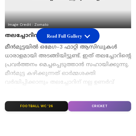
Image Credit :
Zomato
തലച്ചോറിന് ഏറ്റവും മികച്ചത്
Read Full Gallery
മീൻമുട്ടയിൽ ഒമേഗ-3 ഫാറ്റി ആസിഡുകൾ
ധാരാളമായി അടങ്ങിയിട്ടുണ്ട്. ഇത് തലച്ചോറിന്റെ
പ്രവർത്തനം മെച്ചപ്പെടുത്താൻ സഹായിക്കുന്നു.
മീൻമുട്ട കഴിക്കുന്നത് ഓർമ്മശക്തി
വർദ്ധിപ്പിക്കാനും തലച്ചോറിന് നല്ല ഉണർവ്
നൽകാനും സഹായിക്കും.
FOOTBALL WC '26
CRICKET
ഏഷ്യാനെറ്റ് ന്യൂസ് പ്രധാന വാർത്താ സ്രോതസായി
തെരഞ്ഞെടുക്കുക