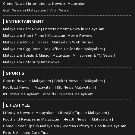
Crime News
International News in Malayalam
Gulf News in Malayalam
Viral News
Image Credit :
Getty
ENTERTAINMENT
രോഗപ്രതിരോധശേഷി കൂട്ടും
Malayalam Film New
Entertainment News in Malayalam
Malayalam Short Films
Malayalam Movie Review
ശരീരത്തിന്റെ രോഗപ്രതിരോധശേഷിക്ക്
Malayalam Movie Trailers
Malayalam Web Series
Malayalam Bigg Boss
Box Office Collection Malayalam
ആവശ്യമായ പല പോഷകങ്ങളും
Malayalam Songs & Music
Malayalam Miniscreen & TV News
മീൻമുട്ടയിലുണ്ട്. ഇത് ഭക്ഷണത്തിൽ
Malayalam Celebrity Interviews
ഉൾപ്പെടുത്തുന്നത് അസുഖങ്ങൾ വരാതെ
SPORTS
തടയാൻ സഹായിക്കും.
Sports News in Malayalam
Cricket News in Malayalam
Football News in Malayalam
ISL News Malayalam
IPL News Malayalam
World Cup News Malayalam
LIFESTYLE
Lifestyle News in Malayalam
Lifestyle Tips in Malayalam
Food and Recipes in Malayalam
Health News in Malayalam
Home Decor Tips in Malayalam
Woman Lifestyle Tips in Malayalam
Pets & Animals Care Tips