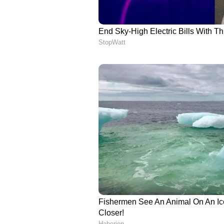
Image Credit :
Getty
ഓട്സ്, ബാർലി, ബീൻസ
ഉൾപ്പെടുത്തുക.
ലയിക്കുന്ന നാരുകൾ വർദ്ധിപ്പിക്ക
നാരുകൾ ദഹനനാളത്തെ കൊളസ്ട്രോ
ഓട്സ്, ബാർലി, ബീൻസ്, പയർ തു
ഉൾപ്പെടുത്തുക.