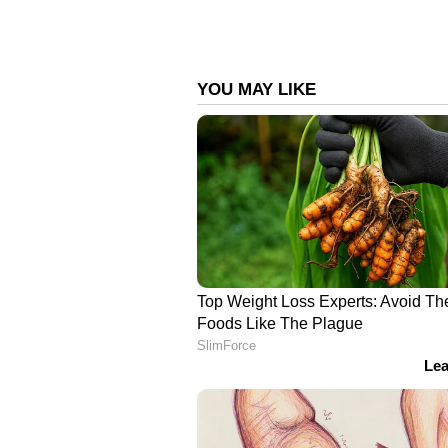
Image Credit :
Getty
ചുവന്ന മാംസം, കൊഴുപ്
എന്നിവ ഒഴിവാക്കുക
സാച്ചുറേറ്റഡ്, ട്രാൻസ് ഫാറ്റ് എന്
ചുവന്ന മാംസം, കൊഴുപ്പ് കൂടിയ 
എന്നിവയുടെ ഉപഭോഗം കുറയ്ക്കു
ഡയറ്റിൽ ഉൾപ്പെടുത്തുക.