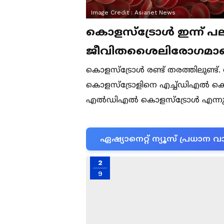
Image Credit :
Asianet News
കൊളസ്ട്രോൾ ഇന്ന് പല
ജീവിതശെെലിരോ​ഗമാ
കൊളസ്ട്രോൾ രണ്ട് തരത്തിലുണ്ട്.
കൊളസ്ട്രോളിനെ എച്ച്ഡിഎൽ കൊ
എൽഡിഎൽ കൊളസ്ട്രോൾ എന്നും 
ഏഷ്യാനെറ്റ് ന്യൂസ് പ്രധാ
2
9