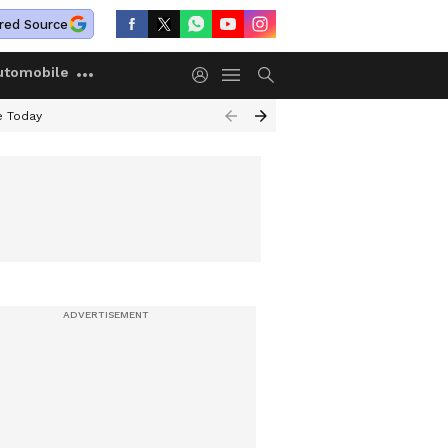
red Source
utomobile
e Today