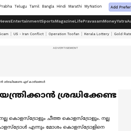
Prabha
Telugu
Tamil
Bangla
Hindi
Marathi
MyNation
Add Prefer
News
Entertainment
Sports
Magazine
Life
Pravasam
Money
Yatra
A
 Scam
US - Iran Conflict
Operation Toofan
Kerala Lottery
Gold Rat
ൻ ശ്രദ്ധിക്കേണ്ട ഏഴ് കാര്യങ്ങൾ
ത്രിക്കാൻ ശ്രദ്ധിക്കേണ്ട
 നല്ല കൊളസ്ട്രോളും ചീത്ത കൊളസ്ട്രോളും. നല്ല
ളസ്ട്രോൾ എന്നും മോശം കൊളസ്ട്രോളിനെ