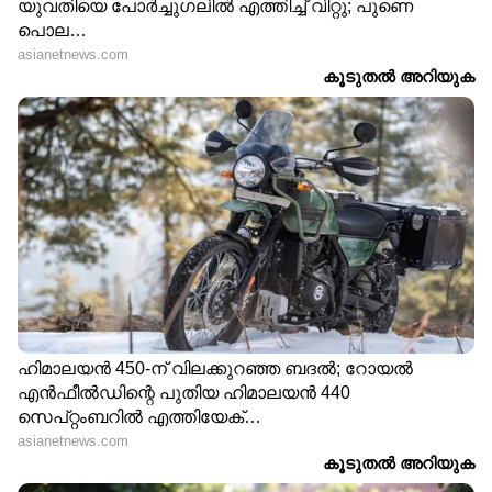
Image Credit :
Getty
സെറോട്ടോണിൻ ഉത്പാദിപ്പിക്കുന്നത്
കുടലിലാണ്
നമ്മുടെ മാനസികാവസ്ഥയെയും
സന്തോഷത്തെയും നിയന്ത്രിക്കുന്ന
സെറോട്ടോണിൻ എന്ന രാസവസ്തുവിന്റെ 95
ശതമാനവും ഉത്പാദിപ്പിക്കപ്പെടുന്നത്
തലച്ചോറിലല്ല മറിച്ച് കുടലിലാണ്. അതുകൊണ്ട്
തന്നെ വയർ വീർക്കൽ, മലബന്ധം, കുടലിലെ
വീക്കം തുടങ്ങിയ ദഹനപ്രശ്നങ്ങൾ ഉള്ളവർക്ക്
മാനസികമായ അസ്വസ്ഥതകളും വിഷാദവും
ഉണ്ടാകാനുള്ള സാധ്യത വളരെ കൂടുതലാണ്.
7
7