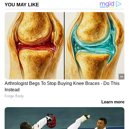
ഏഷ്യാനെറ്റ് ന്യൂസ് പ്രധാന വാർത്താ സ്രോതസായി
തെരഞ്ഞെടുക്കുക
2
7