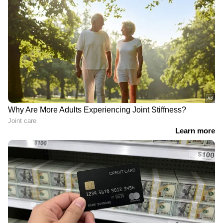
Image Credit :
Getty
കഴിച്ചതിന് ശേഷം നടക്കാം
ഭക്ഷണം കഴിച്ച ഉടൻ കിടക്കാതെ ഒരു 10 മിനിറ്റ്
നടക്കുന്നത് ദഹനം എളുപ്പമാക്കാനും
രക്തത്തിലെ പഞ്ചസാരയുടെ അളവ്
നിയന്ത്രിക്കാനും സഹായിക്കും. ഭക്ഷണത്തിന്
ശേഷമുള്ള ഈ ചെറിയ നടത്തം രക്തത്തിലെ
ഗ്ലൂക്കോസിന്റെ അളവ് 22 ശതമാനം വരെ
പെട്ടെന്ന് ഉയരുന്നത് തടയും.