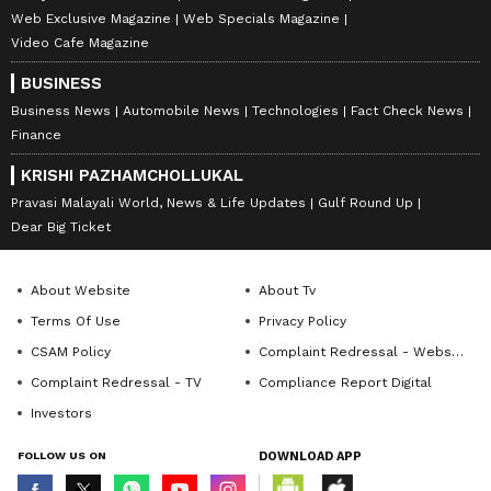
Web Exclusive Magazine
Web Specials Magazine
Video Cafe Magazine
BUSINESS
Business News
Automobile News
Technologies
Fact Check News
Finance
KRISHI PAZHAMCHOLLUKAL
Pravasi Malayali World, News & Life Updates
Gulf Round Up
Dear Big Ticket
About Website
About Tv
Terms Of Use
Privacy Policy
CSAM Policy
Complaint Redressal - Website
Complaint Redressal - TV
Compliance Report Digital
Investors
FOLLOW US ON
DOWNLOAD APP