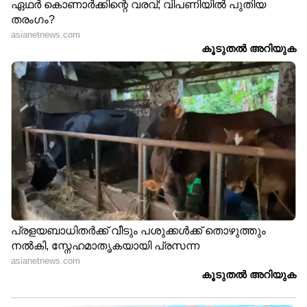
പ്രതിരോധ മാർ​ഗങ്ങളും
ലഭിക്കുന്ന 7 ആരോ​ഗ്യ​
ലക്ഷണങ്ങളും
ഗുണങ്ങൾ
LATEST VIDEOS
ജലനിരപ്പ് കുറഞ്ഞെങ്കിലും ദുരിതം
ഒഴിയാതെ കുട്ടനാട്ടുകാര്‍; വെള്ളം
ഇറങ്ങാൻ ഇനിയും സമയമെടുക്കും
News@1PM | ഒരുമണി വാർത്ത
വിശദമായി | 08 August 2026