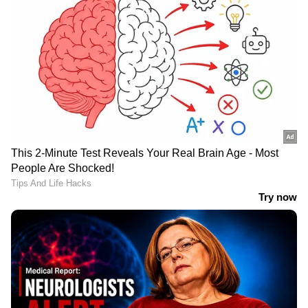
Image Credit :
Getty
മാനസിക സമ്മർദ്ദത്തോടെ ഭക്ഷണം
കഴിക്കരുത്
നമ്മൾ കടുത്ത മാനസിക
സമ്മർദ്ദത്തിലായിരിക്കുമ്പോൾ
ഉത്പാദിപ്പിക്കപ്പെടുന്ന ഹോർമോണുകൾ
കുടലിലേക്കുള്ള രക്തയോട്ടം കുറയ്ക്കുന്നു.
ഇത് ദഹനത്തെ ദോഷകരമായി ബാധിക്കും.
അതുകൊണ്ട് ഭക്ഷണം കഴിക്കുമ്പോൾ
മൊബൈൽ ഫോൺ ഉപയോഗിക്കുന്നത്
ഒഴിവാക്കുക. ശരീരം
സമ്മർദ്ദത്തിലായിരിക്കുമ്പോൾ കുടലിന്
കൃത്യമായി ദഹനപ്രക്രിയ നടത്താൻ കഴിയില്ല.