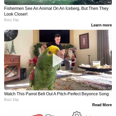
Related Articles
Health Tips : എന്താണ് നോറോവൈറസ്?
ലക്ഷണങ്ങൾ എന്തെല്ലാം?
Health Tips : മുഖത്തെ കരുവാളിപ്പ് മാറ്റാൻ
തക്കാളി ; ഈ രീതിയിൽ ഉപയോ​ഗിച്ച്
നോക്കൂ
3
7