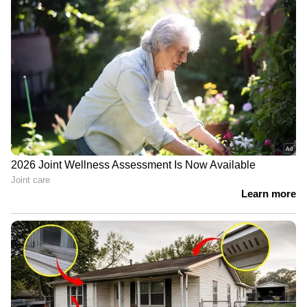
Image Credit :
Getty
ശ്രദ്ധിക്കുക
വയറിന്റെ ആരോഗ്യം തന്നെയാണ് മാനസികവും
ശാരീരികവുമായ ആരോഗ്യത്തിന്റെ അടിത്തറ.
ലളിതമായ ഈ ജീവിതശൈലി മാറ്റങ്ങളിലൂടെ
കുടലിന്റെ ആരോഗ്യം മെച്ചപ്പെടുത്താൻ
സാധിക്കും.