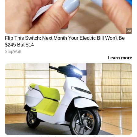
ദിവസവും നടക്കുന്നത്
വൃക്കകളുടെ ആരോ​ഗ്യം
ഫാറ്റി ലിവർ കുറയ്ക്കാൻ
മെച്ചപ്പെടുത്താൻ
സഹായിക്കുമോ? വിദഗ്ധർ
കഴിക്കേണ്ട 6 ഭക്ഷണങ്ങൾ
പറയുന്നു
ചിക്കുൻഗുനിയ ;
ഗ്രീൻ ടീ കുടിച്ചാൽ