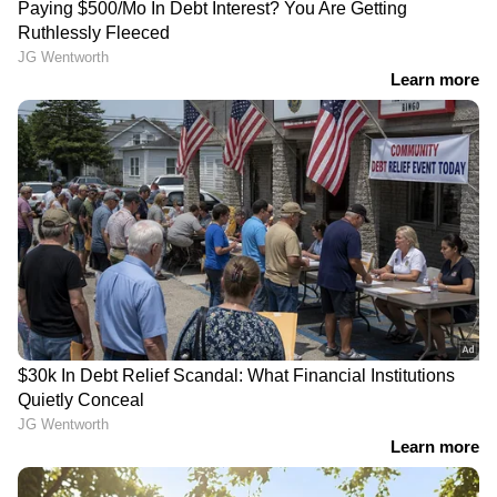
Image Credit :
Getty
രാത്രി വൈകിയുള്ള ഭക്ഷണം ഒഴിവാക്കാം
വയർ ശൂന്യമായിരിക്കുന്ന സമയത്താണ് കുടൽ
സ്വയം വൃത്തിയാക്കുന്ന പ്രക്രിയ നടക്കുന്നത്.
രാത്രി വൈകി ആഹാരം കഴിക്കുകയോ,
കിടക്കാൻ നേരം ലഘുഭക്ഷണം കഴിക്കുകയോ
ചെയ്യുമ്പോൾ ഈ സ്വാഭാവിക ശുചീകരണ
പ്രക്രിയ തടസ്സപ്പെടുന്നു. ഉറങ്ങുന്നതിന് 2-3
മണിക്കൂർ മുൻപെങ്കിലും രാത്രി ഭക്ഷണം
കഴിച്ചു തീർക്കാൻ ശ്രദ്ധിക്കുക.
5
7