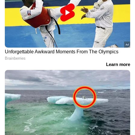
Image Credit :
Asianet News
പയർവർഗ്ഗങ്ങൾ കഴിക്കാം
പയർവർഗ്ഗങ്ങൾ കഴിച്ചാൽ ഗ്യാസ് വരും, വയർ
വീർക്കും എന്ന് കരുതി പലരും അത്
ഒഴിവാക്കാറുണ്ട്. എന്നാൽ ഇത് താൽക്കാലികം
മാത്രമാണ്. ദിവസങ്ങൾക്കുള്ളിൽ കുടലിലെ നല്ല
ബാക്ടീരിയകൾ ഫൈബറിനെ എളുപ്പത്തിൽ
ദഹിപ്പിക്കാൻ പാകത്തിൽ സ്വയം പാകപ്പെടും.