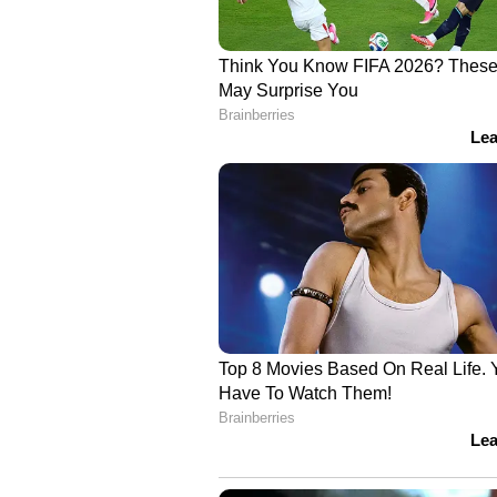
4
7
Image Credit :
Getty
വയറുവേദനയോ അസ്
ലഘൂകരിക്കാനുംചെറുചൂ