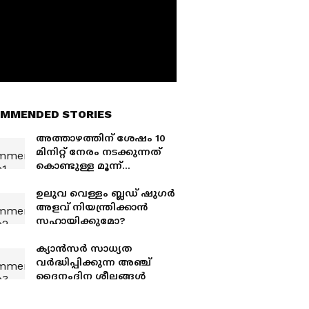
MMENDED STORIES
അത്താഴത്തിന് ശേഷം 10
മിനിറ്റ് നേരം നടക്കുന്നത്
കൊണ്ടുള്ള മൂന്ന്
ആരോഗ്യഗുണങ്ങൾ
ഉലുവ വെള്ളം ബ്ലഡ് ഷു​​ഗർ
അളവ് നിയന്ത്രിക്കാൻ
സഹായിക്കുമോ?
ക്യാൻസർ സാധ്യത
വർദ്ധിപ്പിക്കുന്ന അഞ്ച്
ദൈനംദിന ശീലങ്ങൾ