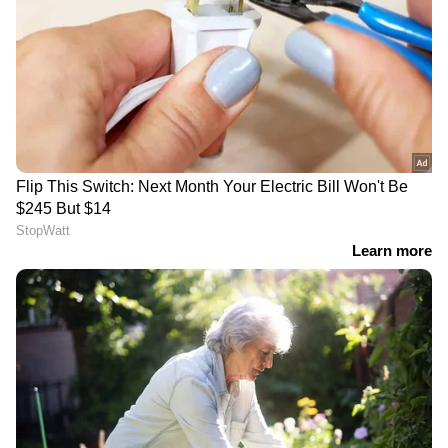
DOWNLOAD APP
RECOMMENDED STORIES
തുടർച്ചയായി 2 ആഴ്ച
പ്ലാസ്റ്റിക് ഉപയോഗം
പുളിപ്പിച്ച ഭക്ഷണങ്ങൾ
ഒഴിവാക്കാം:
കഴിച്ചാൽ എന്ത്
ആരോഗ്യകരമായ