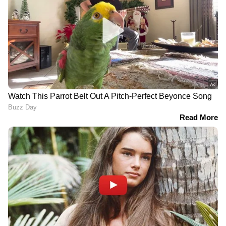
ഏഷ്യാനെറ്റ് ന്യൂസ് പ്രധാന വാർത്താ സ്രോതസായി
തെരഞ്ഞെടുക്കുക
2
7