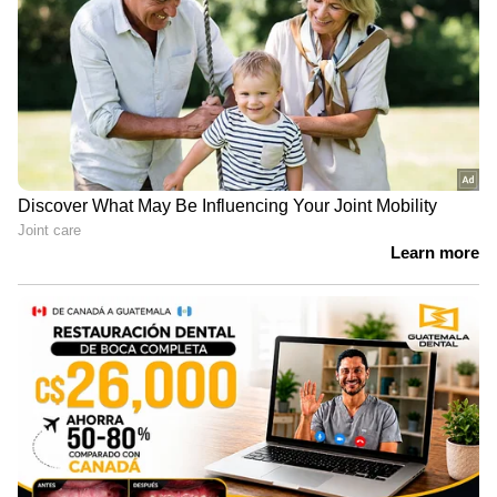
Image Credit :
Getty
ആഭരണങ്ങൾ
സ്വർണമോ വെള്ളിയോ മറ്റ് ആഭരണങ്ങളോ
ബാത്ത്റൂമിൽ വെച്ചാൽ അവയുടെ തിളക്കം
കുറയും. ഈർപ്പം ലോഹങ്ങളുടെ ഓക്സീകരണ
പ്രക്രിയ വേഗത്തിലാക്കുന്നതിനാലാണ് ഇങ്ങനെ
സംഭവിക്കുന്നത്.