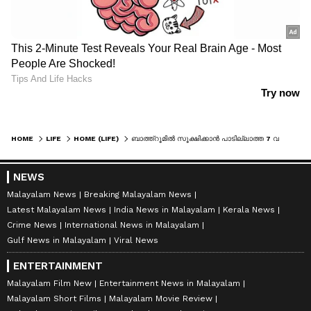
HOME
LIFE
HOME (LIFE)
ബാത്ത്റൂമിൽ സൂക്ഷിക്കാൻ പാടില്ലാത്ത 7 വസ്തുക്കൾ
NEWS
Malayalam News
Breaking Malayalam News
Latest Malayalam News
India News in Malayalam
Kerala News
Crime News
International News in Malayalam
Gulf News in Malayalam
Viral News
ENTERTAINMENT
Malayalam Film New
Entertainment News in Malayalam
Malayalam Short Films
Malayalam Movie Review