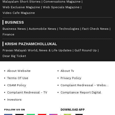
Malayalam Short Stories
Conversations Magazine
Web Exclusive Magazine
Web Specials Magazine
Video Cafe Magazine
BUSINESS
Business News
Automobile News
Technologies
Fact Check News
Finance
KRISHI PAZHAMCHOLLUKAL
Pravasi Malayali World, News & Life Updates
Gulf Round Up
Dear Big Ticket
About Website
About Tv
Terms Of Use
Privacy Policy
CSAM Policy
Complaint Redressal - Website
Complaint Redressal - TV
Compliance Report Digital
Investors
FOLLOW US ON
DOWNLOAD APP