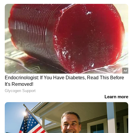
4
7
Image Credit :
Getty
ടൂത്ത് ബ്രഷ്
മിക്കവാറും എല്ലാവരും ടൂത്ത് ബ്രഷ്
ബാത്ത്റൂമിലാണ് സൂക്ഷിക്കുന്നത്. എന്നാൽ
ബ്രഷുകൾ എപ്പോഴും ഉണങ്ങിയ സ്ഥലത്ത്
വെക്കുന്നതാണ് നല്ലത്. ബാത്ത്റൂമിലെ ഈർപ്പം
കാരണം ബ്രഷിൽ ബാക്ടീരിയകൾ
പെരുകുകയും വായിൽ അണുബാധയ്ക്ക്