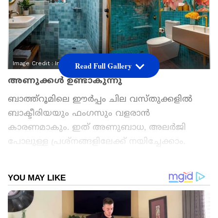
Image Credit :
Instagram
Read Full Gallery
അണുക്കൾ ഉണ്ടാകുന്നു
ബാത്ത്റൂമിലെ ഈർപ്പം ചില വസ്തുക്കളിൽ
ബാക്ടീരിയയും ഫംഗസും വളരാൻ
കാരണമാകും. ഇത് അണുബാധ, അലർജി
പോലുള്ള പ്രശ്നങ്ങളിലേക്ക് നയിച്ചേക്കാം.
മാത്രമല്ല ഈർപ്പം കാരണം പല സാധനങ്ങളും
വേഗത്തിൽ കേടാവുകയും ചെയ്യും. അതിനാൽ
ഈ വസ്തുക്കൾ ബാത്ത്റൂമിൽ നിന്ന്
ഒഴിവാക്കാം.