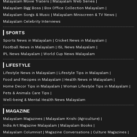
Malayalam Movie Trailers
Malayalam Web Series
Malayalam Bigg Boss
Box Office Collection Malayalam
Malayalam Songs & Music
Malayalam Miniscreen & TV News
Malayalam Celebrity Interviews
SPORTS
Sports News in Malayalam
Cricket News in Malayalam
Football News in Malayalam
ISL News Malayalam
IPL News Malayalam
World Cup News Malayalam
LIFESTYLE
Lifestyle News in Malayalam
Lifestyle Tips in Malayalam
Food and Recipes in Malayalam
Health News in Malayalam
Home Decor Tips in Malayalam
Woman Lifestyle Tips in Malayalam
Pets & Animals Care Tips
Well-being & Mental Health News Malayalam
MAGAZINE
Malayalam Magazines
Malayalam Krishi (Agriculture)
India Art Magazine Malayalam
Malayalam Books
Malayalam Columnist
Magazine Conversations
Culture Magazines