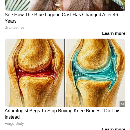
Image Credit :
Instagram@KrystalJacobs
ടവലും അലക്കാനുള്ള തുണികളും
ഉപയോഗിച്ച ടവലുകളും അലക്കാനുള്ള
തുണികളും ബാത്ത്റൂമിൽ സൂക്ഷിക്കരുത്.
ഈർപ്പമുള്ള അന്തരീക്ഷം 'ഇ-കോളി' പോലുള്ള
അപകടകാരികളായ ബാക്ടീരിയകൾ വളരാൻ
ഇടയാക്കും. ഇത് ചർമ്മത്തിൽ അലർജി,
ഫംഗസ് അണുബാധ, മുഖക്കുരു എന്നിവയ്ക്ക്
കാരണമായേക്കാം.