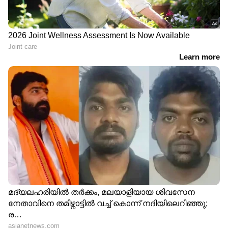
സംഭവിക്കും? വിദഗ്ധർ
ജീവിതശൈലിക്ക്
പറയുന്നു
അടുക്കളയിൽ
വരുത്തേണ്ട 5 മാറ്റങ്ങൾ
കിടപ്പുമുറിയിൽ
അടുക്കളയിലെ ഈ 3
സ്പൈഡർ പ്ലാന്റ്
സാധനങ്ങൾ ഉടൻ
വളർത്തുന്നതിന്റെ 7
മാറ്റിക്കോളൂ; കാരണം
പ്രധാന ഗുണങ്ങൾ
LATEST VIDEOS
ആലപ്പുഴയിൽ മഴദുരിതം
തുടരുന്നു; എ.സി റോഡിൽ
വെള്ളക്കെട്ട്
കെ എസ് ഇ ബി ഒറ്റത്തവണ