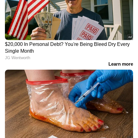
സാധ്യത കൂട്ടുകയും ചെയ്യും.
5
7
Image Credit :
Freepik
മരുന്നുകൾ
ഗുളികകളോ സിറപ്പുകളോ ബാത്ത്റൂമിൽ
സൂക്ഷിക്കരുത്. ഇവിടുത്തെ താപനിലയും
ഈർപ്പവും മരുന്നുകളുടെ ഫലപ്രാപ്തി
കുറയ്ക്കും. മരുന്നുകൾ എപ്പോഴും
സുരക്ഷിതമായ സ്ഥലങ്ങളിൽ വെക്കുന്നതാണ്