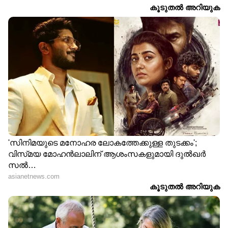
Image Credit :
Getty
ഇലക്ട്രോണിക് ഉപകരണങ്ങൾ
മൊബൈൽ ഫോണും, സ്പീക്കറുമൊക്കെ
ബാത്ത്റൂമിലേക്ക് കൊണ്ടുപോകുന്ന ശീലം
പലർക്കുമുണ്ട്. വാട്ടർപ്രൂഫ് അല്ലാത്ത
ഉപകരണങ്ങളിൽ വെള്ളമോ നീരാവിയോ
തട്ടിയാൽ അവ പെട്ടെന്ന് കേടാകും.
7
7