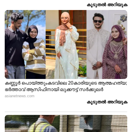
കുടിശിക തീർപ്പാക്കൽ പദ്ധതി
നിലവിൽ വന്നു; ഇന്ന്
അറിയേണ്ടതെല്ലാം