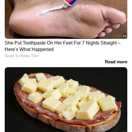
Health Tips : ചർമ്മം ആരോ​ഗ്യത്തോടെ
നിലനിർത്താൻ നിർബന്ധമായും
കഴിക്കേണ്ട ആറ് ഭക്ഷണങ്ങൾ
Health Tips : നടുവേദനയോട് കൂടിയാണോ
എഴുന്നേൽക്കാറുള്ളത്? എങ്കിൽ
കാരണങ്ങൾ ഇതാകാം
3
7
Image Credit :
Gemini
സ്കിൻ കെയർ ഉൽപ്പന്നങ്ങൾ
പലരും മേക്കപ്പ്, സ്കിൻ കെയർ ഉൽപ്പന്നങ്ങൾ
ബാത്ത്റൂമിലെ കണ്ണാടിക്ക് മുന്നിലാണ്