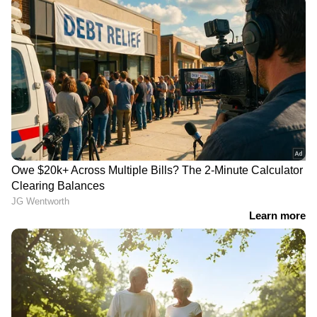
Related Articles
Skin Care Tips : ചർമ്മത്തെ ആരോ​
ഗ്യത്തോടെ നിലനിർത്താൻ വേണ്ട
പ്രധാനപ്പെട്ട അഞ്ച് പോഷകങ്ങൾ
Festive Skin Care: ആഘോഷങ്ങള്‍
അതെന്തുമാകട്ടെ, ചര്‍മ്മം തിളങ്ങാന്‍
കഴിക്കാം ഈ നാല് ഭക്ഷണങ്ങള്‍...
3