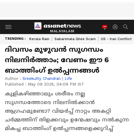
MALAYALAM
TRENDING :
Kerala Rain
Sabarimala Ghee Scam
US - Iran Conflict
ദിവസം മുഴുവൻ സുഗന്ധം
നിലനിർത്താം; വേണം ഈ 6
ബാത്തിംഗ് ഉൽപ്പന്നങ്ങൾ
Author :
Sreekutty Chandran
|
Life
Published :
May 09 2026, 04:09 PM IST
കുളികഴിഞ്ഞാലും ശരീരം നല്ല
സുഗന്ധത്തോടെ നിലനിൽക്കാൻ
ആഗ്രഹമുണ്ടോ? വിയർപ്പ് നാറ്റം അകറ്റി
ചർമ്മത്തിന് തിളക്കവും ഉന്മേഷവും നൽകുന്ന
മികച്ച ബാത്തിംഗ് ഉൽപ്പന്നങ്ങളെക്കുറിച്ച്