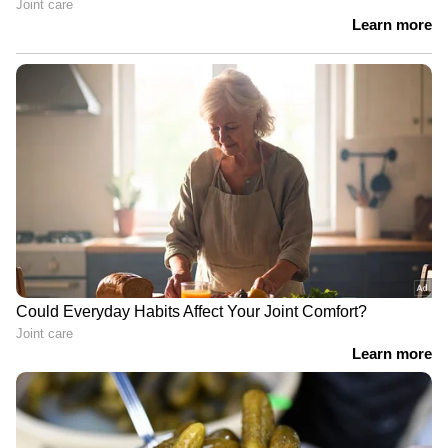
4
7
Image Credit :
Getty
പെർഫ്യൂംഡ് ബോഡി ലോഷൻ