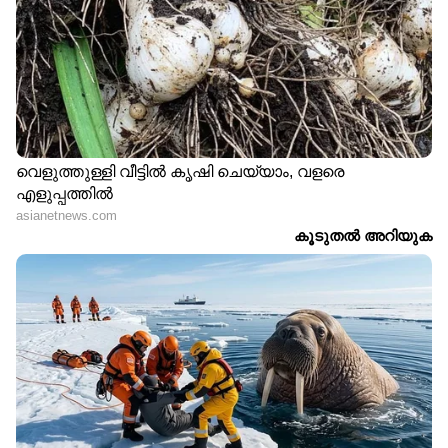
DOWNLOAD APP
RECOMMENDED STORIES
International Fathers Day
'ചികിത്സയ്ക്കപ്പുറം
2026: ജീവിതത്തിലെ റിയൽ
രോഗിയുടെ ഭയവും
ഹീറോയ്ക്ക് ആശംസകൾ
ആശങ്കയും കുറയ്ക്കുന്ന