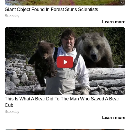
വിയർക്കുമ്പോഴുണ്ടാകുന്ന ദുർഗന്ധം തടയാൻ
സഹായിക്കും.
6
7