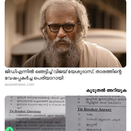
കൂടുതൽ തട്ടിപ്പോ? ചുരുളഴിക്കാൻ
കേസ് ക്രൈംബ്രാഞ്ചിന് | Indian
bank Scam