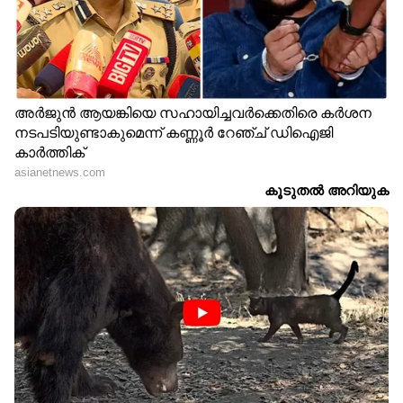
Image Credit :
Getty
ശുചിത്വം പ്രധാനം
നല്ല ഉൽപ്പന്നങ്ങൾ ഉപയോഗിക്കുന്നതിനൊപ്പം
തന്നെ ശരിയായ രീതിയിൽ ചർമ്മം
വൃത്തിയാക്കുന്നത് സ്വാഭാവികമായ ശരീരഗന്ധം
മെച്ചപ്പെടുത്താൻ സഹായിക്കും.