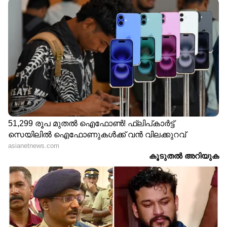
Image Credit :
Getty
എസൻഷ്യൽ ഓയിലുകൾ
കുളിക്കുന്ന വെള്ളത്തിൽ ഏതാനും തുള്ളി
ലാവെൻഡർ അല്ലെങ്കിൽ പെപ്പർമിന്റ്
എസൻഷ്യൽ ഓയിൽ ചേർക്കുന്നത് ശരീരത്തിന്
കുളിർമയും നല്ല മണവും നൽകും.
7
7