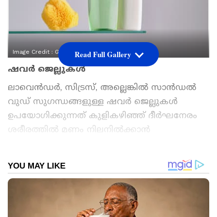
Image Credit :
Getty
Read Full Gallery
ഷവർ ജെല്ലുകൾ
ലാവെൻഡർ, സിട്രസ്, അല്ലെങ്കിൽ സാൻഡൽ
വുഡ് സുഗന്ധങ്ങളുള്ള ഷവർ ജെല്ലുകൾ
ഉപയോഗിക്കുന്നത് കുളികഴിഞ്ഞ് ദീർഘനേരം
ശരീരത്തിൽ മണം നിലനിൽക്കാൻ
സഹായിക്കും.
ഏഷ്യാനെറ്റ് ന്യൂസ് പ്രധാന വാർത്താ സ്രോതസായി
തെരഞ്ഞെടുക്കുക