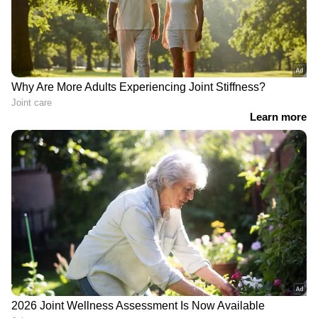
7
Image Credit :
Getty
ഇൻ-ഷവർ ബോഡി ഓയിൽ
കുളികഴിഞ്ഞ് ശരീരം തോർത്തുന്നതിന് മുൻപ്
ബോഡി ഓയിൽ പുരട്ടുന്നത് ചർമ്മത്തിലെ
ഈർപ്പവും സുഗന്ധവും ദീർഘനേരം ലോക്ക്
ചെയ്യാൻ സഹായിക്കുന്ന മികച്ച മാർഗമാണ്.