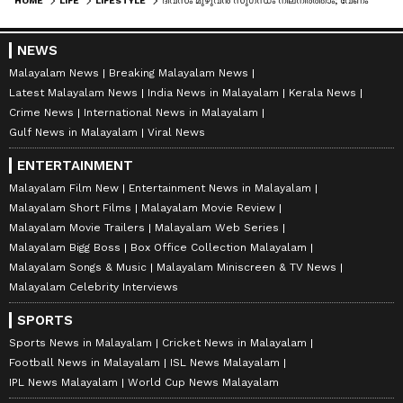
HOME
LIFE
LIFESTYLE
ദിവസം മുഴുവൻ സുഗന്ധം നിലനിർത്താം; വേണം ഈ 6 ബാത്തിംഗ് ഉൽപ്പന്നങ്ങൾ
NEWS
Malayalam News
Breaking Malayalam News
Latest Malayalam News
India News in Malayalam
Kerala News
Crime News
International News in Malayalam
Gulf News in Malayalam
Viral News
ENTERTAINMENT
Malayalam Film New
Entertainment News in Malayalam
Malayalam Short Films
Malayalam Movie Review
Malayalam Movie Trailers
Malayalam Web Series
Malayalam Bigg Boss
Box Office Collection Malayalam
Malayalam Songs & Music
Malayalam Miniscreen & TV News
Malayalam Celebrity Interviews
SPORTS
Sports News in Malayalam
Cricket News in Malayalam
Football News in Malayalam
ISL News Malayalam
IPL News Malayalam
World Cup News Malayalam