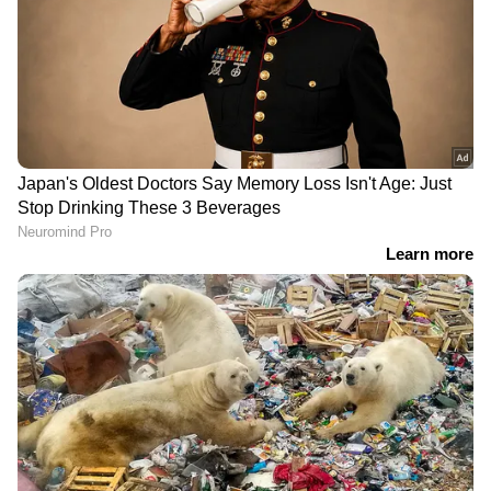
2
7
Image Credit :
Getty