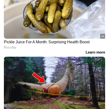
കുളി കഴിഞ്ഞ് ഉടൻ തന്നെ സുഗന്ധമുള്ള
ബോഡി ലോഷൻ ഉപയോഗിക്കുന്നത് ചർമ്മം
മൃദുവാക്കാനും സുഗന്ധം വർദ്ധിപ്പിക്കാനും
സഹായിക്കും.
5
7
Image Credit :
Getty
ബോഡി മിസ്റ്റ്
കുളി കഴിഞ്ഞ് വസ്ത്രം ധരിക്കുന്നതിന് മുൻപ്
ബോഡി മിസ്റ്റ് ഉപയോഗിക്കുന്നത് ശരീരം