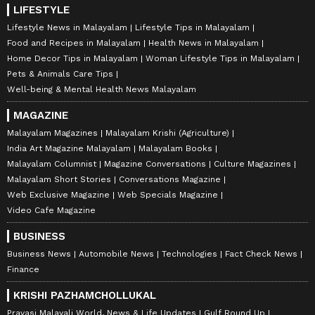
LIFESTYLE
Lifestyle News in Malayalam
Lifestyle Tips in Malayalam
Food and Recipes in Malayalam
Health News in Malayalam
Home Decor Tips in Malayalam
Woman Lifestyle Tips in Malayalam
Pets & Animals Care Tips
Well-being & Mental Health News Malayalam
MAGAZINE
Malayalam Magazines
Malayalam Krishi (Agriculture)
India Art Magazine Malayalam
Malayalam Books
Malayalam Columnist
Magazine Conversations
Culture Magazines
Malayalam Short Stories
Conversations Magazine
Web Exclusive Magazine
Web Specials Magazine
Video Cafe Magazine
BUSINESS
Business News
Automobile News
Technologies
Fact Check News
Finance
KRISHI PAZHAMCHOLLUKAL
Pravasi Malayali World, News & Life Updates
Gulf Round Up