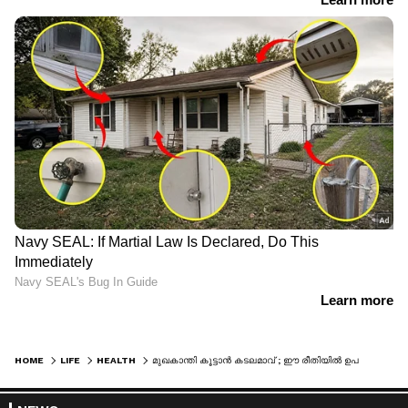
HOME
LIFE
HEALTH
മുഖകാന്തി കൂട്ടാൻ കടലമാവ് ; ഈ രീതിയിൽ ഉപയോ​ഗിക്കൂ