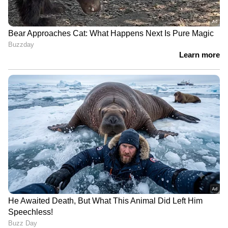
ശരീരഭാരം കുറയ്ക്കാൻ
മുടി വളർച്ച വേ​
സഹായിക്കുന്ന ആറ്
ഗത്തിലാക്കുന്നതിന്
പാനീയങ്ങൾ
സഹായിക്കുന്ന മുട്ട
കൊണ്ടുള്ള ഹെയർ
പാക്കുകൾ
കിഡ്‌നി സ്റ്റോൺ
കാലുകളിലെ രക്തയോട്ടം
പിടിപെടാതിരിക്കാൻ
മെച്ചപ്പെടുത്തുന്നതിനുള്ള
ശ്രദ്ധിക്കേണ്ട 6 കാര്യങ്ങൾ
അഞ്ച് വ്യായാമങ്ങൾ