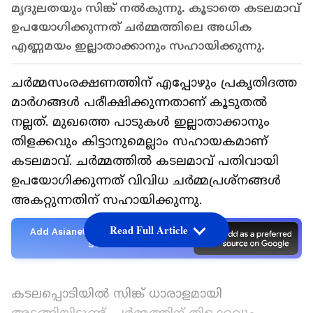
മൃദുലതയും സിങ്ക് നൽകുന്നു. കൂടാതെ കടലമാവ്
ഉപയോഗിക്കുന്നത് ചർമ്മത്തിലെ അധിക
എണ്ണമയം ഇല്ലാതാക്കാനും സഹായിക്കുന്നു.
‌ചർമ്മസംരക്ഷണത്തിന് എപ്പോഴും പ്രകൃതിദത്ത
മാർ​ഗങ്ങൾ പരീക്ഷിക്കുന്നതാണ് കൂടുതൽ
നല്ലത്. മുഖത്തെ പാടുകൾ ഇല്ലാതാക്കാനും
തിളക്കവും കിട്ടാനുമെല്ലാം സഹായകമാണ്
കടലമാവ്. ചർമ്മത്തിൽ കടലമാവ് പതിവായി
ഉപയോ​ഗിക്കുന്നത് വിവിധ ചർമ്മപ്രശ്നങ്ങൾ
അകറ്റുന്നതിന് സ​ഹായിക്കുന്നു.
Read Full Article
Add Asianetnews as a Preferred
Source
കടലപ്പൊടിയിൽ സിങ്ക് ധാരാളമായി
അടങ്ങിയിട്ടുണ്ട്. ചർമ്മത്തിന് തിളക്കവും