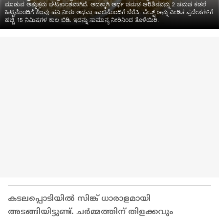
ಮಾಡುವ ಅತ್ಯುತ್ತಮ ಘಟಕಾಂಶವಾಗಿದೆ. ಅದಕ್ಕಾಗಿ ಅರ್ಧ ಚಮಚ ಅರಿಶಿನವನ್ನು 2 ಚಮಚ ಕಡಲೆ
ಹಿಟ್ಟಿನೊಂದಿಗೆ ಕೆಲವು ಹನಿ ನೀರು ಅಥವಾ ಹಾಲಿನೊಂದಿಗೆ ಬೆರೆಸಿ. ಪೇಸ್ಟ್ ಅನ್ನು ಪೀಡಿತ ಪ್ರದೇಶಗಳಿಗೆ
ಹಚ್ಚಿ. 15 ನಿಮಿಷಗಳ ಕಾಲ ಬಿಡಿ. ಇದನ್ನು ಸಾಮಾನ್ಯ ನೀರಿನಿಂದ ತೊಳೆಯಿರಿ.
കടലപ്പൊടിയിൽ സിങ്ക് ധാരാളമായി
അടങ്ങിയിട്ടുണ്ട്. ചർമ്മത്തിന് തിളക്കവും