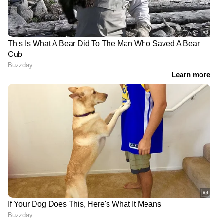
LATEST VIDEOS
ഏഷ്യാനെറ്റ് ന്യൂസ് മലയാളത്തിലൂടെ
Health
News
അറിയൂ.
Food and Recipes
തുടങ്ങി