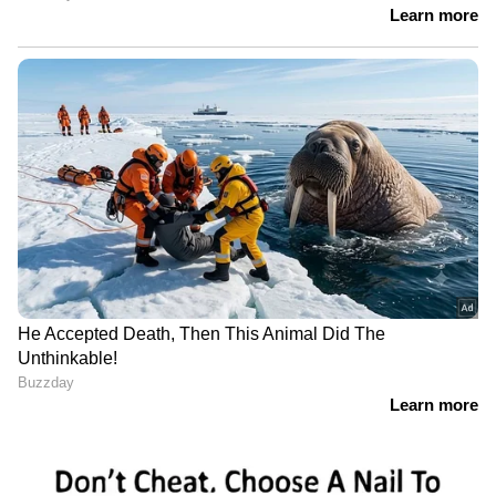
മികച്ച ജീവിതം നയിക്കാൻ സഹായിക്കുന്ന
ടിപ്സുകളും ലേഖനങ്ങളും — നിങ്ങളുടെ
ദിവസങ്ങളെ കൂടുതൽ മനോഹരമാക്കാൻ
Asianet News Malayalam
ABOUT THE AUTHOR
Web Desk
WD
Follow Us