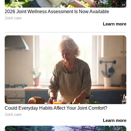
ഉണങ്ങി കഴിഞ്ഞാൽ തണുത്ത വെള്ളത്തിൽ
മുഖം കഴുകുക. മുഖത്തെ കരുവാളിപ്പ് മാറാൻ
മികച്ചതാണ് ഈ പാക്ക്.
ജെഎന്‍ . 1 കൊവിഡ് ഉപവകഭേദം ;
കൂടുതൽ പേരിലും കണ്ട് വരുന്നത് ഈ
ലക്ഷണങ്ങൾ