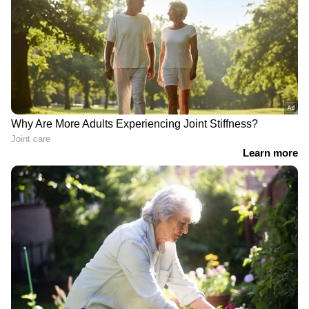
ഒരു ബൗളിൽ കടലപ്പൊടി, അരിപ്പൊടി, ബദാം
പൊടി എന്നിവ ഓരോ സ്പൂൺ വീതം
ചേർക്കുക. ശേഷം അതിലേക്ക് അൽപം തെെര്
ചേർക്കുക. നന്നായി യോജിപ്പിച്ച ശേഷം ഈ
പാക്ക് മുഖത്തും കഴുത്തിലുമായി പുരട്ടുക.