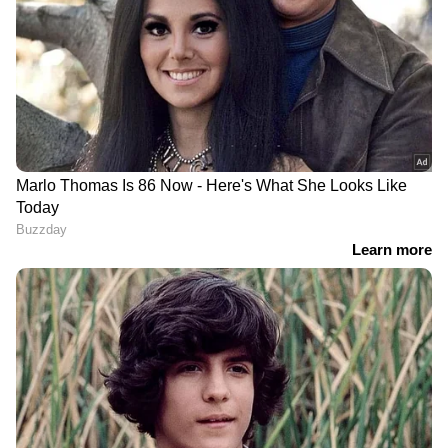
തൊഴിലാളിയെ കടുവ കൊന്നു |
Forest Department | Tiger