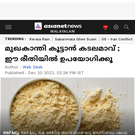
MALAYALAM
TRENDING :
Kerala Rain
Sabarimala Ghee Scam
US - Iran Conflict
മുഖകാന്തി കൂട്ടാൻ കടലമാവ് ;
ഈ രീതിയിൽ ഉപയോ​ഗിക്കൂ
Author :
Web Desk
Published :
Dec 20 2023, 02:28 PM IST
ಕಡಲೆ ಹಿಟ್ಟು:
ಕಡಲೆ ಹಿಟ್ಟು ಮತ್ತು ಅರಿಶಿನವು ಚರ್ಮದ ಟೋನ್ ಅನ್ನು ಹಗುರಗೊಳಿಸಲು ಸಹಾಯ