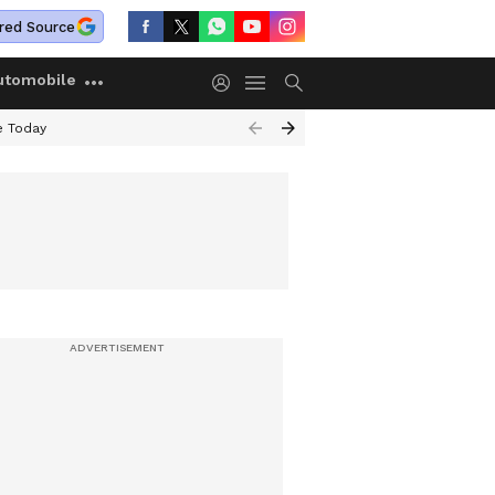
red Source
utomobile
e Today