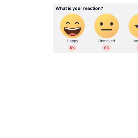
65 വയസും അതിൽ കൂടുതലുമുള്ള പു
അതിജീവന നിരക്ക് കുറവാണെന്ന് 
പുരുഷന്മാർക്കിടയിലെ ക്യാൻസറ
ശ്വാസകോശ അർബുദം 2050-ൽ ഏറ്റ
പ്രതീക്ഷിക്കുന്നതായി ​ഗവേഷകർ പറ
2050 ഓടെ മൂത്രാശയ അർബുദം മാത
ഇടയാക്കും. വിവിധ രാജ്യങ്ങളുടെ 
ഫലങ്ങളിലെ വ്യത്യാസങ്ങളും ഗവേഷ
ആഫ്രിക്കയിലും കിഴക്കൻ മെഡിറ്