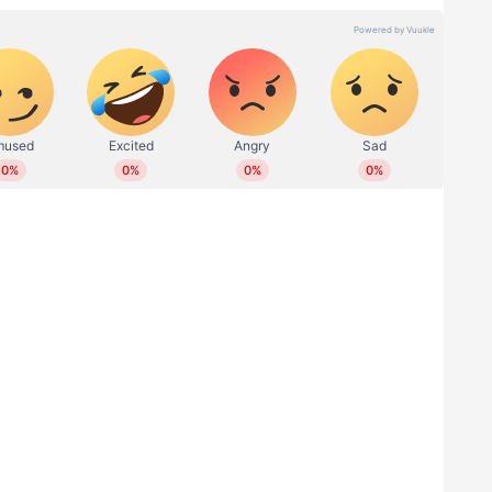
രുഷന്മാർക്ക് യുവാക്കളെ അപേക്ഷിച്ച്
പഠനത്തിൽ പറയുന്നു. 2022-ൽ
ിനും ക്യാൻസർ മരണത്തിനും കാരണമായ
വും വലിയ ഭീഷണിയായി തുടരുമെന്ന്
യുന്നു.
്രമല്ല ത്വക്ക് അർബുദവും കൂടുതൽ മരണങ്ങൾക്ക്
സാമ്പത്തിക നിലയ്ക്കനുസരിച്ച് ക്യാൻസർ
കർ തിരിച്ചറിഞ്ഞു. 2022 നും 2050 നും ഇടയിൽ
ററേനിയനിലും കേസുകളുടെയും മരണങ്ങളുടെയും