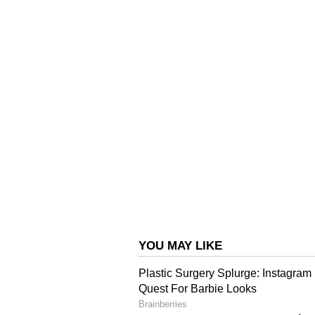
എണ്ണം 2.5 മടങ്ങ് വർദ്ധിക്കുമെന്ന് 
പകുതിയോളം വർദ്ധനവ് ഉണ്ടാകാമെ
ഇന്റര്‍മിറ്റന്റ് ഫാസ്റ്റിം​ഗിൽ ഉ