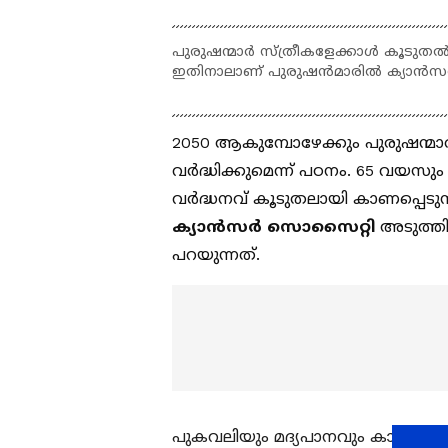
പുരുഷന്മാർ സ്ത്രീകളേക്കാൾ കൂടുതൽ 
ഇതിനാലാണ് പുരുഷൻമാരിൽ ക്യാൻസറുമായ
2050 ആകുമ്പോഴേക്കും പുരുഷന്
വർദ്ധിക്കുമെന്ന് പഠനം. 65 വയസ
വർദ്ധനവ് കൂടുതലായി കാണപ്പെടു
ക്യാൻസർ സൊസൈറ്റി
അടുത്തി
പറയുന്നത്.
പുകവലിയും മദ്യപാനവും കാരണം ക്