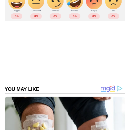
ABOUT THE AUTHOR
Web Desk
WD
Follow Us