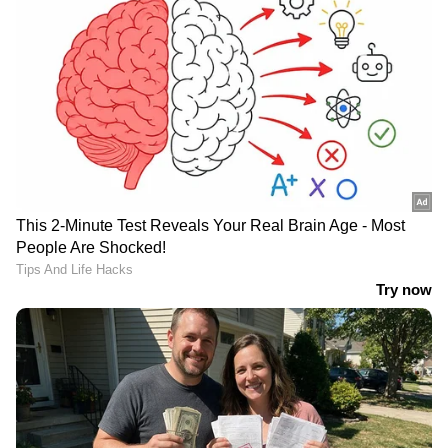
അണുബാധയും മറ്റ് ഗുരുതരമായ
നേത്രരോഗങ്ങളും തടയാനും സഹായിക്കുന്നു.
ഈ വേനൽചൂടിൽ ചർമ്മത്തെ
സംരക്ഷിക്കാൻ ഇതാ ചില ടിപ്സ്