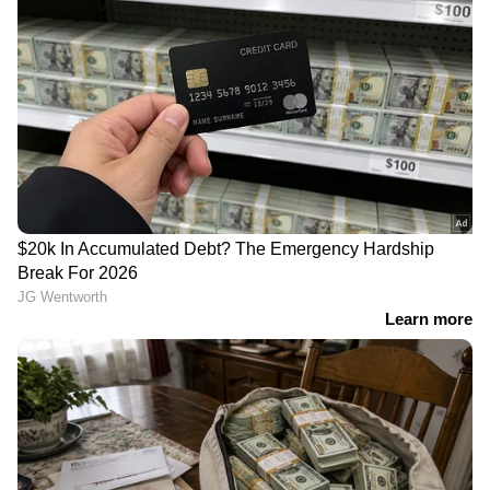
സെർവിക്കൽ ക്യാൻസർ ;
ചീവീടുകളുടെ ശബ്ദം
ഈ അഞ്ച് ലക്ഷണങ്ങൾ
കേട്ടത് നാല് മണിക്കൂർ;
അവ​ഗണിക്കരുത്
പിന്നാലെ 18 -കാരന്
കേൾവിശക്തി നഷ്ടപ്പെട്ടു;
മുന്നറിയിപ്പുമായി
ഡോക്ടർമാർ
ചർമ്മത്തെ സംരക്ഷിക്കാൻ
എന്ത് കൊണ്ടാണ് ഫംഗസ്
കഴിക്കേണ്ട 7 ഭക്ഷണങ്ങൾ
അണുബാധകൾ
കൂടുതലായും മഴക്കാലത്ത്
ഉണ്ടാകുന്നത്?
LATEST VIDEOS
മുട്ട...
വയോധികയുടെ കഴുത്തിൽ നിന്ന്
അഞ്ചര പവന്റെ സ്വർണ്ണം പൊട്ടിച്ച്