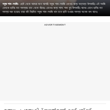
সবুজ শাক-সবজি-
ছোট থেকে আমরা শুনে আসছি সবুজ শাক-সবজি চোখের জন্য অত্যন্ত উপকারি। এই সবজি
চোখকে ছানির মত সমস্যার হাত থেকে বাঁচায়। চোখের জন্য পালং শাক খুব উপকারী। যাদের চোখে ছানির মত
সমস্যা শুরু হয়েছে তারা যদি নিয়মিত সবুজ শাক-সবজি খান তবে ছানি হওয়ার সমস্যা অনেক কম যাবে।