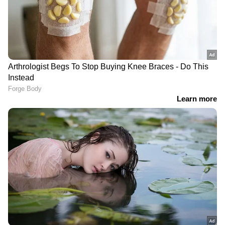
DOWNLOAD APP
ഏഷ്യാനെറ്റ് ന്യൂസ് മലയാളത്തിലൂടെ
Health
News
അറിയൂ.
Food and Recipes
തുടങ്ങി
മികച്ച ജീവിതം നയിക്കാൻ സഹായിക്കുന്ന
ടിപ്സുകളും ലേഖനങ്ങളും — നിങ്ങളുടെ
ദിവസങ്ങളെ കൂടുതൽ മനോഹരമാക്കാൻ
Asianet News Malayalam
മത്സ്യം, പ്രത്യേകിച്ച് സാൽമൺ കാഴ്ചയ്ക്ക്
മികച്ചതാണ്. മത്സ്യത്തിൽ ഒമേഗ -3 കൊഴുപ്പ്
അടങ്ങിയിട്ടുണ്ട്. ആരോഗ്യകരമായ
കൊഴുപ്പുകൾ ആരോഗ്യകരമായ കാഴ്ചയ്ക്ക്
കാരണമാകുന്നു. മീൻ കഴിക്കുന്നത്