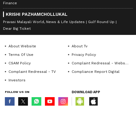
Finance
KRISHI PAZHAMCHOLLUKAL
Pravasi Malayali World, News & Life Updates
Gulf Round Up
Dear Big Ticket
About Website
About Tv
Terms Of Use
Privacy Policy
CSAM Policy
Complaint Redressal - Website
Complaint Redressal - TV
Compliance Report Digital
Investors
FOLLOW US ON
DOWNLOAD APP
© Copyright 2026 Asianxt Digital Technologies Private Limited (Formerly
known as Asianet News Media & Entertainment Private Limited) | All Rights
Reserved