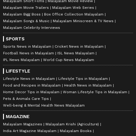
Malayalam Short Films
Malayalam Movie Review
Malayalam Movie Trailers
Malayalam Web Series
Malayalam Bigg Boss
Box Office Collection Malayalam
Malayalam Songs & Music
Malayalam Miniscreen & TV News
Malayalam Celebrity Interviews
SPORTS
Sports News in Malayalam
Cricket News in Malayalam
Football News in Malayalam
ISL News Malayalam
IPL News Malayalam
World Cup News Malayalam
LIFESTYLE
Lifestyle News in Malayalam
Lifestyle Tips in Malayalam
Food and Recipes in Malayalam
Health News in Malayalam
Home Decor Tips in Malayalam
Woman Lifestyle Tips in Malayalam
Pets & Animals Care Tips
Well-being & Mental Health News Malayalam
MAGAZINE
Malayalam Magazines
Malayalam Krishi (Agriculture)
India Art Magazine Malayalam
Malayalam Books