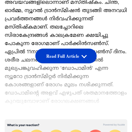
അവയവങ്ങളിലൊന്നാണ് മസ്തിഷ്കം. ചിന്ത,
ഓർമ്മ, ന്യൂറൽ ട്രാൻസ്മിഷൻ തുടങ്ങി അനവധി
പ്രവർത്തനങ്ങൾ നിർവഹിക്കുന്നത്
മസ്തിഷ്കമാണ്. തലച്ചോറിലെ
സിരാകേന്ദ്രങ്ങള്‍ കാലക്രമേണ ക്ഷയിച്ചു
പോകുന്ന രോഗമാണ് പാര്‍ക്കിന്‍സണ്‍സ്.
ഏപ്രിൽ 11നാണ് ലോക പാർക്കിൻസൺസ് ദിനം.
Read Full Article
ശരീര ചലനങ്ങളെ നിയന്ത്രിക്കുന്നതില്‍
മുഖ്യപങ്കുവഹിക്കുന്ന 'ഡോപാമിന്‍' എന്ന
ന്യൂറോ ട്രാന്‍സ്മിറ്റര്‍ നിര്‍മിക്കുന്ന
കോശങ്ങളാണ് രോഗം മൂലം നശിക്കുന്നത്.
ഡോപാമിന്റെ അളവ് എഴുപത് ശതമാനത്തോളം
കുറയുമ്പോഴാണ് രോഗലക്ഷണങ്ങള്‍
കാര്യമായി പ്രത്യക്ഷപ്പെട്ടുതുടങ്ങുന്നത്.
തുടക്കത്തിൽ രോഗിയുടെ ചലനങ്ങളെയാണ്
LATEST VIDEOS
ഇത് ബാധിക്കുക. രോഗം മൂർച്ഛിക്കുന്നതോടെ