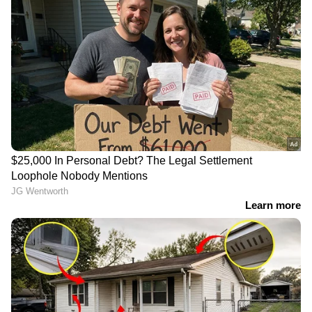
അഞ്ച്...
ഭക്ഷണങ്ങളുടേയും മറ്റ് ഗന്ധങ്ങളും
തിരിച്ചറിയാന്‍ സാധിക്കാതെ വരുന്നതും
പാര്‍ക്കിന്‍സണ്‍സിന്‍റെ ലക്ഷണമാകാം.
ആഹാരം ഇറക്കുവാനുള്ള ബുദ്ധിമുട്ടാണ്
മറ്റൊരു ലക്ഷണം.
ആറ്...
നില്‍ക്കുമ്പോഴും നടക്കുമ്പോഴും തലയുടെ
സന്തുലനാവസ്ഥ നഷ്ടപ്പെടുക.