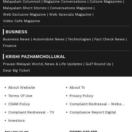
Malayalam Columnist
Magazine Conversations
Culture Magazines
Malayalam Short Stories
Conversations Magazine
Web Exclusive Magazine
Web Specials Magazine
Video Cafe Magazine
BUSINESS
Business News
Automobile News
Technologies
Fact Check News
Finance
KRISHI PAZHAMCHOLLUKAL
Pravasi Malayali World, News & Life Updates
Gulf Round Up
Dear Big Ticket
About Website
About Tv
Terms Of Use
Privacy Policy
CSAM Policy
Complaint Redressal - Website
Complaint Redressal - TV
Compliance Report Digital
Investors
FOLLOW US ON