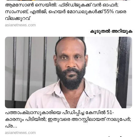
Also Read: വയറിന്‍റെ ആരോഗ്യത്തിനായി
കഴിക്കാം ഈ എട്ട് പ്രോബയോട്ടിക്
ഭക്ഷണങ്ങള്‍...