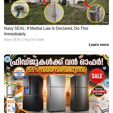
ഏഴ്...
പാര്‍ക്കിന്‍സണ്‍സ് രോഗം തീവ്രമാകുമ്പോള്‍
മറവി പ്രശ്‌നങ്ങള്‍ രൂക്ഷമായേക്കും. രോഗം
ഓര്‍മ്മശക്തിയെ ബാധിക്കുന്നതിനാല്‍ ചെയ്യുന്ന
പ്രവര്‍ത്തികളെല്ലാം മന്ദഗതിയിലാവും. അടുത്ത
ആളുകളെ പോലും തിരിച്ചറിയാതെ വരും.
ശ്രദ്ധിക്കുക: മേൽപ്പറഞ്ഞ ലക്ഷണങ്ങൾ
കാണുന്നപക്ഷം സ്വയം രോഗ നിർണയത്തിന്
ശ്രമിക്കാതെ നിർബന്ധമായും ഡോക്ടറെ
'കൺസൾട്ട്' ചെയ്യുക. ഇതിന് ശേഷം മാത്രം
രോഗം സ്ഥിരീകരിക്കുക.