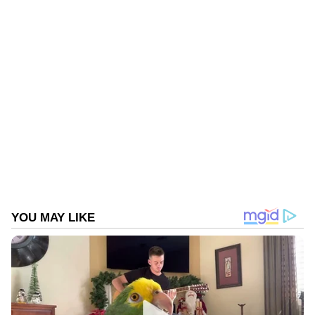
ടിപ്സുകളും ലേഖനങ്ങളും — നിങ്ങളുടെ
ദിവസങ്ങളെ കൂടുതൽ മനോഹരമാക്കാൻ
Asianet News Malayalam
ABOUT THE AUTHOR
Web Desk
WD
Follow Us