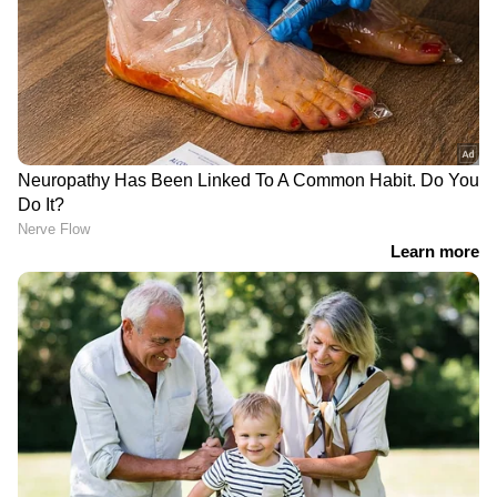
കണ്ണുകളെ സംരക്ഷിക്കാൻ വിറ്റാമിൻ എ
അടങ്ങിയ ആറ് ഭക്ഷണങ്ങൾ