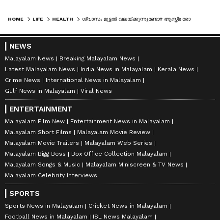
HOME
LIFE
HEALTH
ശ്വാസം മുട്ടൽ വലയ്ക്കുന്നുണ്ടോ? ആസ്ത്മ രോഗികൾ തീർച്ചയായും ഒഴിവാക്കേണ്ട 4 ഭക്ഷണങ്ങൾ
NEWS
Malayalam News
Breaking Malayalam News
Latest Malayalam News
India News in Malayalam
Kerala News
Crime News
International News in Malayalam
Gulf News in Malayalam
Viral News
ENTERTAINMENT
Malayalam Film New
Entertainment News in Malayalam
Malayalam Short Films
Malayalam Movie Review
Malayalam Movie Trailers
Malayalam Web Series
Malayalam Bigg Boss
Box Office Collection Malayalam
Malayalam Songs & Music
Malayalam Miniscreen & TV News
Malayalam Celebrity Interviews
SPORTS
Sports News in Malayalam
Cricket News in Malayalam
Football News in Malayalam
ISL News Malayalam