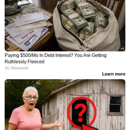
4. അമിതമായ ഉപ്പിന്റെ ഉപയോഗം
സെർവിക്കൽ ക്യാൻസർ ;
ചീവീടുകളുടെ ശബ്ദം
ഈ അഞ്ച് ലക്ഷണങ്ങൾ
കേട്ടത് നാല് മണിക്കൂർ;
അവ​ഗണിക്കരുത്
പിന്നാലെ 18 -കാരന്
കേൾവിശക്തി നഷ്ടപ്പെട്ടു;
മുന്നറിയിപ്പുമായി
ഡോക്ടർമാർ
ചർമ്മത്തെ സംരക്ഷിക്കാൻ
എന്ത് കൊണ്ടാണ് ഫംഗസ്
കഴിക്കേണ്ട 7 ഭക്ഷണങ്ങൾ
അണുബാധകൾ
കൂടുതലായും മഴക്കാലത്ത്
ഉണ്ടാകുന്നത്?
LATEST VIDEOS