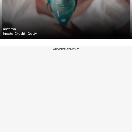
asthma
Image Credit:
Getty