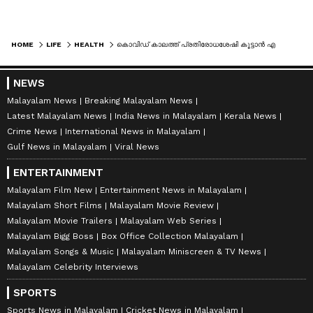
കഴിക്കുന്നതും നല്ലതാണ്. അനീമിയ പോലുളള
ഏഷ്യാനെറ്റ് ന്യൂസ് മലയാളത്തിലൂടെ
Health
News
അറിയൂ.
Food and Recipes
തുടങ്ങി
പ്രശ്‌നങ്ങൾ തടയുന്നു.
മികച്ച ജീവിതം നയിക്കാൻ സഹായിക്കുന്ന
HOME
LIFE
HEALTH
കൊവിഡ് കാലത്ത് പ്രതിരോധശേഷി കൂട്ടാൻ എന്തൊക്കെ കഴിക്കണം?
ടിപ്സുകളും ലേഖനങ്ങളും — നിങ്ങളുടെ
ദിവസങ്ങളെ കൂടുതൽ മനോഹരമാക്കാൻ
NEWS
Asianet News Malayalam
Malayalam News
Breaking Malayalam News
Latest Malayalam News
India News in Malayalam
Kerala News
Crime News
International News in Malayalam
ABOUT THE AUTHOR
Gulf News in Malayalam
Viral News
Web Desk
WD
ENTERTAINMENT
Malayalam Film New
Entertainment News in Malayalam
Malayalam Short Films
Malayalam Movie Review
Follow Us
Malayalam Movie Trailers
Malayalam Web Series
Malayalam Bigg Boss
Box Office Collection Malayalam
Malayalam Songs & Music
Malayalam Miniscreen & TV News
Malayalam Celebrity Interviews
SPORTS
Sports News in Malayalam
Cricket News in Malayalam