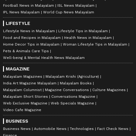
Football News in Malayalam
ISL News Malayalam
IPL News Malayalam
World Cup News Malayalam
ശർക്കര...
LIFESTYLE
Lifestyle News in Malayalam
Lifestyle Tips in Malayalam
Food and Recipes in Malayalam
Health News in Malayalam
ശർക്കരയിൽ ഇരുമ്പ് അടങ്ങിയിട്ടുണ്ട്. ഇത്
Home Decor Tips in Malayalam
Woman Lifestyle Tips in Malayalam
ശരീരത്തെ ഊഷ്മളമായി നിലനിർത്താൻ
Pets & Animals Care Tips
Well-being & Mental Health News Malayalam
സഹായിക്കുന്നു. പ്രതിരോധശേഷി
വർദ്ധിപ്പിക്കാൻ സഹായിക്കുന്ന നിരവധി
MAGAZINE
DOWNLOAD APP
സംയുക്തങ്ങൾ ശർക്കരയിൽ അടങ്ങിയിട്ടുണ്ട്.
Malayalam Magazines
Malayalam Krishi (Agriculture)
India Art Magazine Malayalam
Malayalam Books
Malayalam Columnist
RECOMMENDED STORIES
Magazine Conversations
Culture Magazines
Malayalam Short Stories
Conversations Magazine
മധുരക്കിഴങ്ങ്...
Web Exclusive Magazine
Web Specials Magazine
Video Cafe Magazine
BUSINESS
Business News
Automobile News
Technologies
Fact Check News
Finance