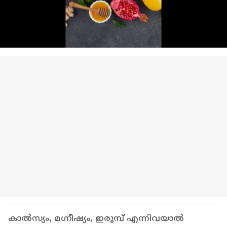
കാൽസ്യം, മഗ്നീഷ്യം, ഇരുമ്പ് എന്നിവയാൽ