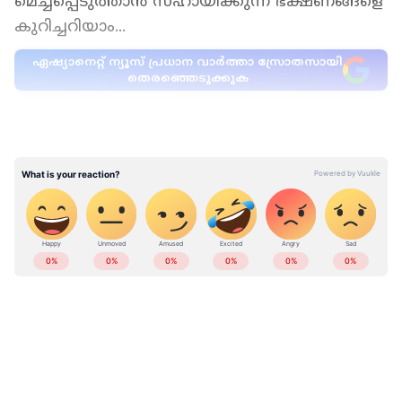
മെച്ചപ്പെടുത്താൻ സഹായിക്കുന്ന ഭക്ഷണങ്ങളെ
കുറിച്ചറിയാം...
ഏഷ്യാനെറ്റ് ന്യൂസ് പ്രധാന വാർത്താ സ്രോതസായി
തെരഞ്ഞെടുക്കുക
എള്ള്...
LATEST VIDEOS
കാൽസ്യം, മഗ്നീഷ്യം, ഇരുമ്പ് എന്നിവയാൽ
സമ്പന്നമായ എള്ള് ഊർജ്ജ നില
വർദ്ധിപ്പിക്കുകയും പ്രതിരോധശേഷി
കൂട്ടുകയും ചെയ്യുന്നു. എള്ളിൽ അയേൺ
അംശം ധാരാളമുണ്ട്. ഇതുകൊണ്ടുതന്നെ ഇത്
വിളർച്ച പോലുള്ള പ്രശ്‌നങ്ങൾക്കുള്ള
സ്വാഭാവിക പരിഹാരവുമാണ്. ദിവസവും ഒരു
ടേബിൾസ്പൂൺ എള്ള് കുതിർത്തോ മുളപ്പിച്ചോ