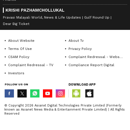
KRISHI PAZHAMCHOLLUKAL
Pravasi Malayali World, News & Life Updates
Gulf Round Up
Dear Big Ticket
രാജ്യത്ത് ആദ്യം; 3000
വിശ്രമിച്ചാലും മാറാത്ത
തൈറോയ്ഡ് പിൻഹോൾ
തളർച്ച; സ്ത്രീകളെ
ചികിത്സകൾ
തളർത്തുന്ന ‘ക്രോണിക്
About Website
About Tv
പൂർത്തിയാക്കി
ഫറ്റീഗ് സിൻഡ്രോം’
കോഴിക്കോട് ആസ്റ്റർ മിംസ്
Terms Of Use
Privacy Policy
CSAM Policy
Complaint Redressal - Website
Complaint Redressal - TV
Compliance Report Digital
Investors
വിറ്റാമിൻ എ, ബി, സി, കോംപ്ലക്സ്
FOLLOW US ON
DOWNLOAD APP
കാർബോഹൈഡ്രേറ്റ്, നാരുകൾ, പൊട്ടാസ്യം,
നല്ല കൊളസ്ട്രോൾ കൂട്ടാൻ
തുടർച്ചയായ വയറിളക്കം ;
സഹായിക്കുന്ന ഏഴ്
കാരണങ്ങൾ ഇതൊക്കെ
ഫോളേറ്റ്, മാംഗനീസ് എന്നിവയുടെ ഉറവിടമാണ്
© Copyright 2026 Asianxt Digital Technologies Private Limited (Formerly
ഭക്ഷണങ്ങൾ
മധുരക്കിഴങ്ങ്. ഇവ പ്രതിരോധശേഷി
known as Asianet News Media & Entertainment Private Limited) | All Rights
Reserved
വർദ്ധിപ്പിക്കാനും വീക്കം ചെറുക്കാനും
ആരോഗ്യകരമായ അസ്ഥികളെ