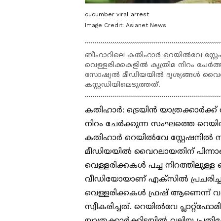
cucumber viral arrest
Image Credit:
Asianet News
ബീഹാറിലെ കതിഹാർ റെയിൽവേ സ്റ്റേഷന
വെള്ളരിക്കകളിൽ കൃത്രിമ നിറം ചേ
സോഷ്യൽ മീഡിയയിൽ ദൃശ്യങ്ങൾ വൈറ
കസ്റ്റഡിയിലെടുത്തത്.
കതിഹാർ: ട്രെയിൻ യാത്രക്കാർക്ക്
നിറം ചേർക്കുന്ന സംഘത്തെ റെയ
കതിഹാർ റെയിൽവേ സ്റ്റേഷനിൽ നട
മീഡിയയിൽ വൈറലായതിന് പിന്നാലെയാ
വെള്ളരിക്കകൾ പച്ച നിറത്തിലുള്ള ഒ
വീഡിയോയാണ് എക്സിൽ പ്രചരിച്ച
വെള്ളരിക്കകൾ ഫ്രഷ് ആണെന്ന് വര
സ്വീകരിച്ചത്. റെയിൽവേ പ്ലാറ്റ്‌ഫ
യാത്രക്കാർക്കിടയിൽ വലിയ പ്രത