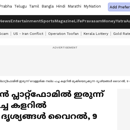
Prabha
Telugu
Tamil
Bangla
Hindi
Marathi
MyNation
Add Prefer
News
Entertainment
Sports
Magazine
Life
Pravasam
Money
Yatra
A
 Scam
US - Iran Conflict
Operation Toofan
Kerala Lottery
Gold Rat
്ലാറ്റ്ഫോമിൽ ഇരുന്ന് വെള്ളരിക്ക നല്ല പച്ച കളറിൽ മുക്കിയെടുക്കുന്ന ദൃശ്യങ്ങൾ വൈറൽ, 9
 പ്ലാറ്റ്ഫോമിൽ ഇരുന്ന്
പച്ച കളറിൽ
്ന ദൃശ്യങ്ങൾ വൈറൽ, 9