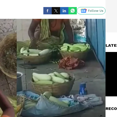
Follow Us
LATE
RECO