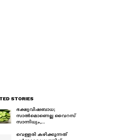
TED STORIES
ഭക്ഷ്യവിഷബാധ;
സാൽമൊണെല്ല വൈറസ്
സാന്നിധ്യം,
അമേരിക്കയിലാകെ
സാലഡ് വെള്ളരി
വെള്ളരി കഴിക്കുന്നത്