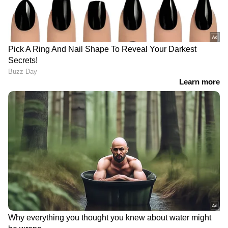
DOWNLOAD APP
ഇന്ത്യയിലെയും ലോകമെമ്പാടുമുള്ള എല്ലാ
India News
അറിയാൻ എപ്പോഴും ഏഷ്യാനെറ്റ്
ന്യൂസ് വാർത്തകൾ.
Malayalam News
തത്സമയ അപ്‌ഡേറ്റുകളും ആഴത്തിലുള്ള
വിശകലനവും സമഗ്രമായ റിപ്പോർട്ടിംഗും —
എല്ലാം ഒരൊറ്റ സ്ഥലത്ത്. ഏത് സമയത്തും,
എവിടെയും വിശ്വസനീയമായ വാർത്തകൾ
ലഭിക്കാൻ
Asianet News Malayalam