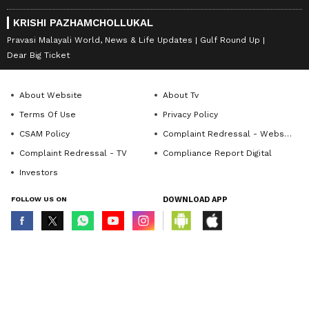
KRISHI PAZHAMCHOLLUKAL
Pravasi Malayali World, News & Life Updates
Gulf Round Up
Dear Big Ticket
About Website
About Tv
Terms Of Use
Privacy Policy
CSAM Policy
Complaint Redressal - Website
Complaint Redressal - TV
Compliance Report Digital
Investors
FOLLOW US ON
DOWNLOAD APP
© Copyright 2026 Asianxt Digital Technologies Private Limited (Formerly
known as Asianet News Media & Entertainment Private Limited) | All Rights
Reserved