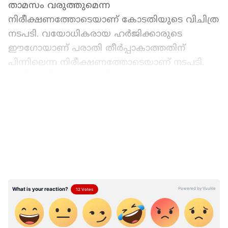
താമസം വരുത്തുമെന്ന
നിരീക്ഷണത്തോടെയാണ് കോടതിയുടെ വിചിത്ര
നടപടി. വയോധികരായ ഹർജിക്കാരുടെ
ഈഗോയാണ് പരാതി തീർപ്പാകാത്തതിന്
പിന്നിലെന്ന നിരീക്ഷണത്തോടെയാണ് നടപടി.
ജസ്റ്റിസ് ജിതേന്ദ്ര ജെയിൻ ആണ് അസാധാരണ
കാലയളവിലേക്ക് കേസ് നീട്ടിവച്ചത്. 90
LATEST VIDEOS
വയസ്സായ പരാതിക്കാരിയും എതിർകക്ഷിയും
തമ്മിലുള്ള കേസ് ഒത്തുതീർപ്പാക്കാൻ കോടതി
നേരത്തെ നിർദ്ദേശിച്ചിരുന്നു.
എതിർകക്ഷി നിരുപാധികം മാപ്പപേക്ഷിക്കാൻ
തയ്യാറായെങ്കിലും പരാതിക്കാരി കേസ് തുടർന്നു
കൊണ്ടുപോകാൻ വാശി പിടിക്കുകയായിരുന്നു.
ജീവിതത്തിന്റെ അവസാന ഘട്ടത്തിലുള്ളവരുടെ
ഇത്തരം ഈഗോ പോരാട്ടങ്ങൾ കാരണം