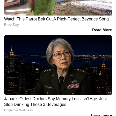
തെരച്ചിൽ വൈകുന്നു... സ്‌കൂബ
ഡൈവിംഗ് സംഘം എത്തിയില്ല
മുതലപ്പൊഴിയിൽ തെരച്ചിൽ
വൈകുന്നു | Fishermen
വനിതാ കമ്മീഷൻ അധ്യക്ഷ
സ്ഥാനം ആർക്ക്?; ദീപ്തി മേരി വർ​
ഗീസും ഐഷ പോറ്റിയും പരി​
ഗണനയിൽ | UDF | Congress