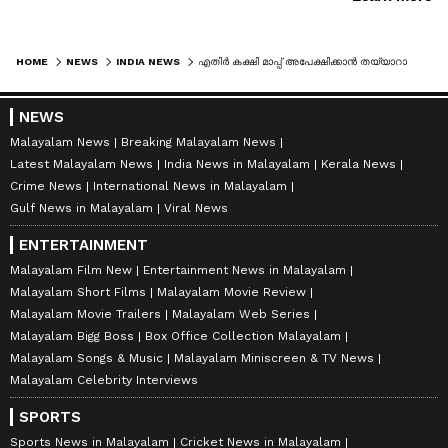
HOME
NEWS
INDIA NEWS
എതിർ കക്ഷി മാപ്പ് അപേക്ഷിക്കാൻ തയ്യാറായിട്ടും വിട്ടുവീഴ്ചയില്ല, 90കാരിയുടെ ഹർജി 2046ലേക്ക് നീട്ടിവച്ച് മുംബൈ ഹൈക്കോടതി
NEWS
Malayalam News
Breaking Malayalam News
Latest Malayalam News
India News in Malayalam
Kerala News
Crime News
International News in Malayalam
Gulf News in Malayalam
Viral News
ENTERTAINMENT
Malayalam Film New
Entertainment News in Malayalam
Malayalam Short Films
Malayalam Movie Review
Malayalam Movie Trailers
Malayalam Web Series
Malayalam Bigg Boss
Box Office Collection Malayalam
Malayalam Songs & Music
Malayalam Miniscreen & TV News
Malayalam Celebrity Interviews
SPORTS
Sports News in Malayalam
Cricket News in Malayalam