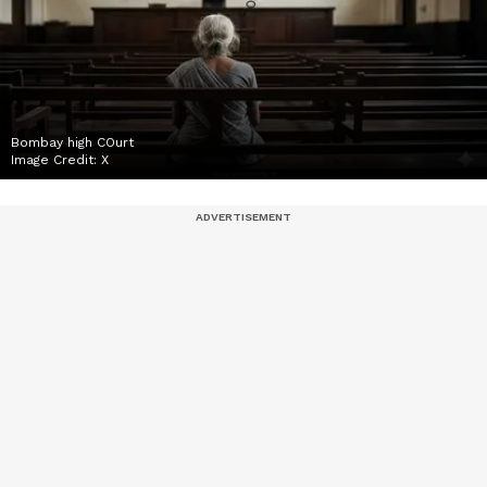
Bombay high COurt
Image Credit:
X