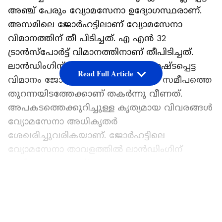
അഞ്ച് പേരും വ്യോമസേനാ ഉദ്യോഗസ്ഥരാണ്.
അസമിലെ ജോർഹട്ടിലാണ് വ്യോമസേനാ
വിമാനത്തിന് തീ പിടിച്ചത്. എ എൻ 32
ട്രാൻസ്പോർട്ട് വിമാനത്തിനാണ് തീപിടിച്ചത്.
ലാൻഡിംഗിന് ശേഷം നിയന്ത്രണം നഷ്ടപ്പെട്ട
Read Full Article
വിമാനം ജോർഹട്ടിലെ റൺവേയ്ക്ക് സമീപത്തെ
തുറന്നയിടത്തേക്കാണ് തകർന്നു വീണത്.
അപകടത്തെക്കുറിച്ചുള്ള കൃത്യമായ വിവരങ്ങൾ
വ്യോമസേനാ അധികൃതർ
ശേഖരിച്ചുവരികയാണ്. ജോർഹട്ടിലെ
വ്യോമസേനാ താവളത്തിൽ ലാൻഡിംഗിന്
ശ്രമിക്കുമ്പോഴാണ് അപകടമുണ്ടായത്.
വടക്കുകിഴക്കൻ ഇന്ത്യയിലെ സുപ്രധാന
LATEST VIDEOS
വ്യോമസേന താവളത്തിന് സമീപമാണ്
അപകടമുണ്ടായത്. അപകടത്തിൽ
സഹപൈലറ്റ് രക്ഷപ്പെട്ടു. അപകടത്തിൽ