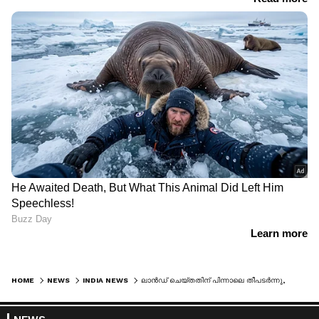
HOME
NEWS
INDIA NEWS
ലാൻഡ് ചെയ്തതിന് പിന്നാലെ തീപടർന്നു, അസമിൽ വിമാനം തകർന്നു, 5 വ്യോമസേനാ ഉദ്യോഗസ്ഥർക്ക് വീരമൃത്യു