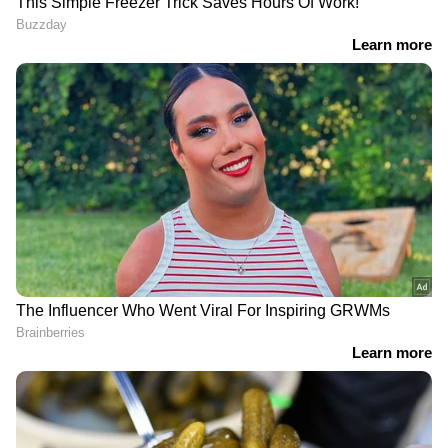
അപകടം നടന്നത്. വ്യോമസേനയുടെ
സുഖോയ്30എംകെഐ യുദ്ധവിമാനം അതിന്റെ
പതിവ് പരിശീലന പറക്കലിനിടയിൽ ഇവിടെ
തകർന്നു വീഴുകയായിരുന്നു.
DOWNLOAD APP
RECOMMENDED STORIES
ഇറ്റലിയിൽ പൊലീസ്
നിങ്ങൾ ഒരു ഇന്ത്യൻ
കസ്റ്റഡിയിൽ
പൗരനാണോ? പൗരത്വം
ഇന്ത്യാക്കാരൻ ദുരൂഹ
തെളിയിക്കാനുള്ള