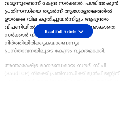
വരുന്നുണ്ടെന്ന് കേന്ദ്ര സർക്കാർ. പശ്ചിമേഷ്യൻ
പ്രതിസന്ധിയെ തുടർന്ന് ആഗോളതലത്തിൽ
ഊർജ്ജ വില കുതിച്ചുയർന്നിട്ടും ആഭ്യന്തര
വിപണിയിൽ വലിയ വിലക്കയറ്റം ഉണ്ടാകാതെ
Read Full Article
സർക്കാർ നിയന്ത്രിച്ചു
നിർത്തിയിരിക്കുകയാണെന്നും
പ്രസ്താവനയിലൂടെ കേന്ദ്രം വ്യക്തമാക്കി.
അന്താരാഷ്ട്ര മാനദണ്ഡമായ സൗദി സിപി
(Saudi CP) നിരക്ക് പ്രതിസന്ധിക്ക് മുൻപ് ടണ്ണിന്
543 ഡോളർ ആയിരുന്നത് മേയ് മാസത്തിൽ 46
ശതമാനം വർദ്ധിച്ച് 775 ഡോളറിലെത്തി.
LATEST VIDEOS
ജൂണിൽ ഇത് വീണ്ടും വർദ്ധിച്ച് 790 ഡോളറായി
ഉയർന്നിട്ടുണ്ട്. ഇതനുസരിച്ച് ഇന്ത്യയിൽ ഒരു
ഗാർഹിക സിലിണ്ടർ വിതരണം ചെയ്യാനുള്ള
യഥാർത്ഥ ചെലവ് 1600 രൂപയ്ക്ക് മുകളിലാണ്.