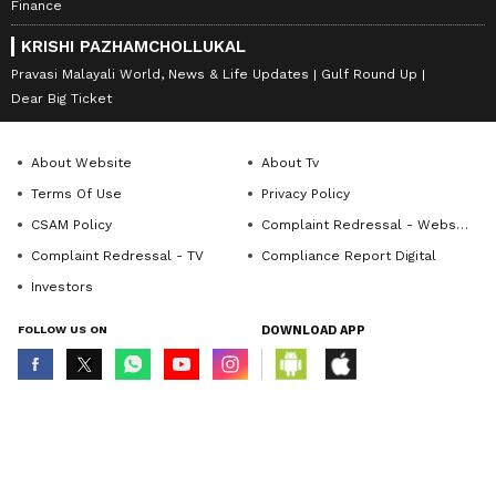
Finance
KRISHI PAZHAMCHOLLUKAL
Pravasi Malayali World, News & Life Updates
Gulf Round Up
Dear Big Ticket
About Website
About Tv
Terms Of Use
Privacy Policy
CSAM Policy
Complaint Redressal - Website
Complaint Redressal - TV
Compliance Report Digital
Investors
FOLLOW US ON
DOWNLOAD APP
© Copyright 2026 Asianxt Digital Technologies Private Limited (Formerly
known as Asianet News Media & Entertainment Private Limited) | All Rights
Reserved