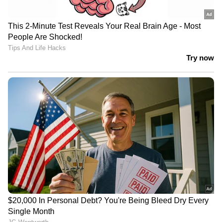
നിരക്കുകൾക്കനുസരിച്ച് എല്ലാ മാസവും
മാറാറുണ്ട്. നിലവിൽ ദില്ലിയിൽ സിലിണ്ടറൊന്നിന്
വില 3113.5 രൂപയാണ് (കിലോയ്ക്ക് 164 രൂപ
വീതം). അതേസമയം, സാധാരണ ഗാർഹിക
ഉപഭോക്താക്കൾക്ക് പുതിയ മാറ്റത്തിന്
ശേഷവും കിലോയ്ക്ക് ഏകദേശം 66 രൂപ
നിരക്കിലാണ് എൽ.പി.ജി ലഭിക്കുന്നത്.