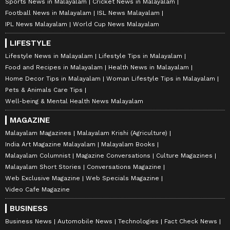
Sports News in Malayalam
Cricket News in Malayalam
Football News in Malayalam
ISL News Malayalam
IPL News Malayalam
World Cup News Malayalam
LIFESTYLE
Lifestyle News in Malayalam
Lifestyle Tips in Malayalam
Food and Recipes in Malayalam
Health News in Malayalam
Home Decor Tips in Malayalam
Woman Lifestyle Tips in Malayalam
Pets & Animals Care Tips
Well-being & Mental Health News Malayalam
MAGAZINE
Malayalam Magazines
Malayalam Krishi (Agriculture)
India Art Magazine Malayalam
Malayalam Books
Malayalam Columnist
Magazine Conversations
Culture Magazines
Malayalam Short Stories
Conversations Magazine
Web Exclusive Magazine
Web Specials Magazine
Video Cafe Magazine
BUSINESS
Business News
Automobile News
Technologies
Fact Check News