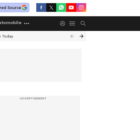
red Source
utomobile
e Today