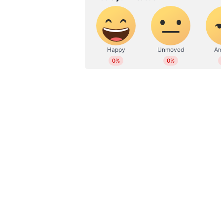
Related Articles
രാജ്യതലസ്ഥാനത്ത് വീണ്
ക്രൂരത; യുവതിയെ ബ
പ്രയോഗിച്ച് സ്ലീപ്പർ ബ
കയറ്റി കൂട്ടബലാത്സംഗം
ചെയ്തു; ഡ്രൈവറും കണ്