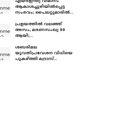
എയർഇന്ത്യ വിമാനം
ആകാശച്ചുഴിയിൽപ്പെട്ട
സംഭവം; പൈലറ്റുമാരിൽ
ഒരാളുടെ ഡ്രഗ് ടെസ്റ്റ് ഫലം
പുറത്ത്
പ്രളയത്തിൽ വലഞ്ഞ്
അസം, മരണസംഖ്യ 99
ആയി;
ഒരുലക്ഷത്തിലധികം പേർ
ഇപ്പോഴും
ശബരിമല
പ്രളയക്കെടുതിയിൽ
യുവതിപ്രവേശന വിധിയെ
പുകഴ്ത്തി മദ്രാസ്
ഹൈക്കോടതി ജഡ്ജി