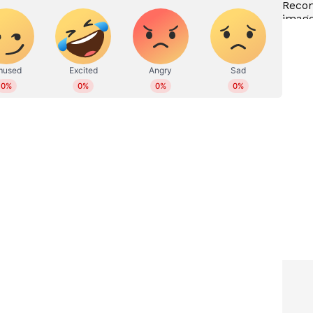
ടും
എസ്ഐആർ മൂന്നാംഘട്ടം
ലം
പ്രഖ്യാപിച്ച് തെരഞ്ഞെടുപ്പ്
സിൽ
കമ്മീഷൻ, 16 സംസ്ഥാനങ്ങളിലും
മൂന്ന് കേന്ദ്ര ഭരണ
ടക്ടറും
പ്രദേശങ്ങളിലും പരിഷ്കരണം