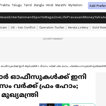
Prabha
Telugu
Tamil
Bangla
Hindi
Marathi
MyNation
Add Prefer
News
Entertainment
Sports
Magazine
Life
Pravasam
Money
Yatra
A
 Scam
US - Iran Conflict
Operation Toofan
Kerala Lottery
Gold Rat
ർ ഓഫീസുകൾക്ക് ഇനി ആഴ്ചയിൽ 2 ദിവസം വർക്ക് ഫ്രം ഹോം; പ്രഖ്യാപനവുമായി മുഖ്യമന്ത്രി
്കാർ ഓഫീസുകൾക്ക് ഇനി
ം വർക്ക് ഫ്രം ഹോം;
ുഖ്യമന്ത്രി