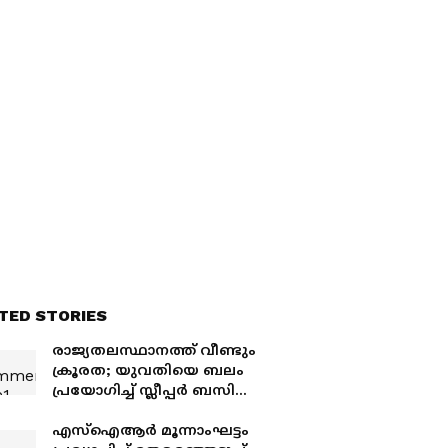
TED STORIES
രാജ്യതലസ്ഥാനത്ത് വീണ്ടും
ക്രൂരത; യുവതിയെ ബലം
പ്രയോഗിച്ച് സ്ലീപ്പർ ബസിൽ
കയറ്റി കൂട്ടബലാത്സംഗം
ചെയ്തു; ഡ്രൈവറും
എസ്ഐആർ മൂന്നാംഘട്ടം