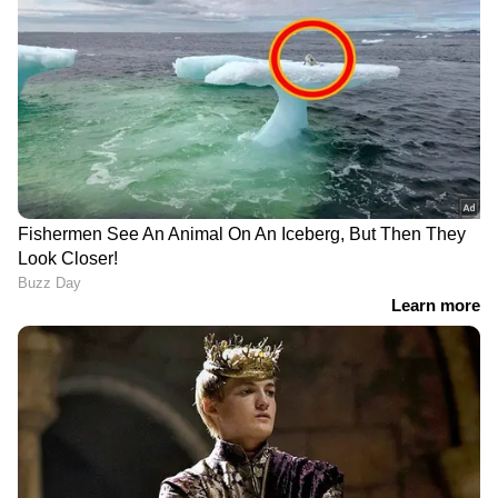
ഡൽഹി
പോലീസ്
ബലാത്സംഗം
Follow Us
Related Articles