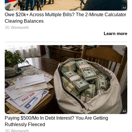
LATEST VIDEOS
മാതൃക ചോദ്യങ്ങൾ അതേപടി
പരീക്ഷയ്ക്ക്; ആരോഗ്യ
സര്‍വകലാശാല MBBS പരീക്ഷയിൽ
ഗുരുതര വീഴ്ച
ഗൗതം കൃഷ്ണനായി തെരച്ചിൽ;
നാവികസേനയുടെ ഐഎൻഎസ്
കൽപ്പേനി നീണ്ടകരയിൽ | Kollam |
Indian Navy