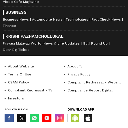
Video Cafe Magazine
BUSINESS
Business News
Automobile News
Technologies
Fact Check News
Finance
KRISHI PAZHAMCHOLLUKAL
Pravasi Malayali World, News & Life Updates
Gulf Round Up
Dear Big Ticket
About Website
About Tv
Terms Of Use
Privacy Policy
CSAM Policy
Complaint Redressal - Website
Complaint Redressal - TV
Compliance Report Digital
Investors
FOLLOW US ON
DOWNLOAD APP