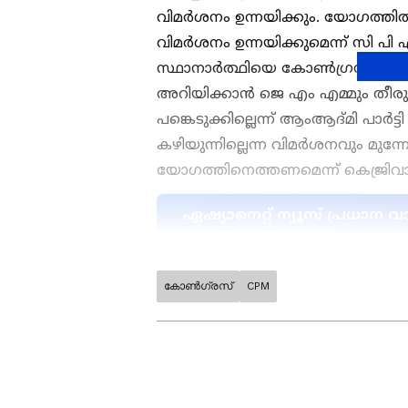
വിമര്‍ശനം ഉന്നയിക്കും. യോഗത്ത
വിമര്‍ശനം ഉന്നയിക്കുമെന്ന് സി പി 
സ്ഥാനാര്‍ത്ഥിയെ കോണ്‍ഗ്രസ് ഏകപ
അറിയിക്കാൻ ജെ എം എമ്മും തീരു
പങ്കെടുക്കില്ലെന്ന് ആംആദ്മി പാർ
കഴിയുന്നില്ലെന്ന വിമർശനവും മുന്ന
യോഗത്തിനെത്തണമെന്ന് കെജ്രിവാളി
ഏഷ്യാനെറ്റ് ന്യൂസ് പ്രധാ
കോൺഗ്രസ്
CPM
ഇന്ത്യയിലെയും ലോകമെമ്പാടു
എപ്പോഴും ഏഷ്യാനെറ്റ് ന്യൂസ
അപ്‌ഡേറ്റുകളും ആഴത്തിലുള്
എല്ലാം ഒരൊറ്റ സ്ഥലത്ത്. 
വാർത്തകൾ ലഭിക്കാൻ
Asian
സി പി എം പങ്കെടുത്ത് പ