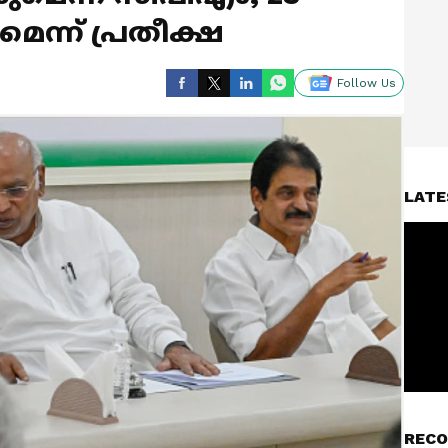
െന്ന് പ്രതീക്ഷ
Follow Us
LATE
RECO