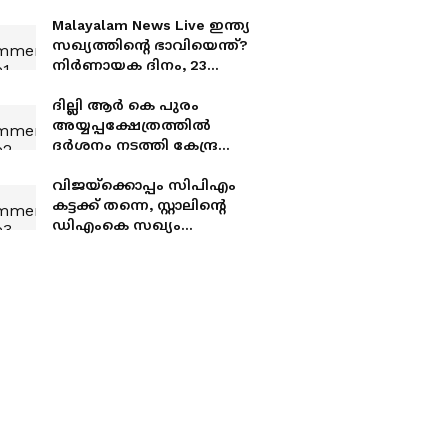
Malayalam News Live ഇന്ത്യ
സഖ്യത്തിന്‍റെ ഭാവിയെന്ത്?
നിർണായക ദിനം, 23
പാർട്ടികൾ
യോഗത്തിനെത്തുമെന്ന്
ദില്ലി ആർ കെ പുരം
കോൺഗ്രസ്, നേരിട്ട്
അയ്യപ്പക്ഷേത്രത്തിൽ
വിമർശിക്കാൻ സിപിഎം
ദർശനം നടത്തി കേന്ദ്ര
ആഭ്യന്തര മന്ത്രി അമിത്
ഷാ; ശബരീശം
വിജയ്ക്കൊപ്പം സിപിഎം
കോംപ്ലക്സിന്റെ
കട്ടക്ക് തന്നെ, സ്റ്റാലിന്‍റെ
ഉദ്ഘാടനവും നിർവഹിച്ചു
ഡിഎംകെ സഖ്യം
നിലവിലില്ലെന്ന് സംസ്ഥാന
സെക്രട്ടറി; 3 മാസത്തിൽ
സർക്കാർ വീഴുമെന്ന
പ്രസ്താവനക്ക് വിമർശനം