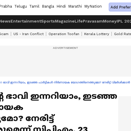
Prabha
Telugu
Tamil
Bangla
Hindi
Marathi
MyNation
Add Prefer
News
Entertainment
Sports
Magazine
Life
Pravasam
Money
IPL 20
 Scam
US - Iran Conflict
Operation Toofan
Kerala Lottery
Gold Rat
െ ഭാവി ഇന്നറിയാം, ഇടഞ്ഞ പാർട്ടികൾ നിർണായക യോഗത്തിനെത്തുമോ? നേരിട്ട് വിമർശിക്കാൻ വര
്റെ ഭാവി ഇന്നറിയാം, ഇടഞ്ഞ
ണായക
ോ? നേരിട്ട്
മെന്ന് സിപിഎം, 23