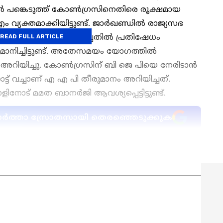
ിൽ പങ്കെടുത്ത് കോണ്‍ഗ്രസിനെതിരെ രൂക്ഷമായ
എം വ്യക്തമാക്കിയിട്ടുണ്ട്. ജാര്‍ഖണ്ഡിൽ രാജ്യസഭ
ക്ഷീയമായി പ്രഖ്യാപിച്ചതില്‍ പ്രതിഷേധം
READ FULL ARTICLE
മാനിച്ചിട്ടുണ്ട്. അതേസമയം യോഗത്തിൽ
ട്ടി അറിയിച്ചു. കോൺഗ്രസിന് ബി ജെ പിയെ നേരിടാൻ
ോട്ട് വച്ചാണ് എ എ പി തീരുമാനം അറിയിച്ചത്.
നോട് മമത ബാനർജി ആവശ്യപ്പെട്ടിട്ടുണ്ട്.
ന വാർത്താ സ്രോതസായി തെരഞ്ഞെടുക്കുക
മുള്ള എല്ലാ
India News
അറിയാൻ
് വാർത്തകൾ.
Malayalam News
തത്സമയ
ള വിശകലനവും സമഗ്രമായ റിപ്പോർട്ടിംഗും —
ഏത് സമയത്തും, എവിടെയും വിശ്വസനീയമായ
et News Malayalam
്രതിഷേധം അറിയിക്കും