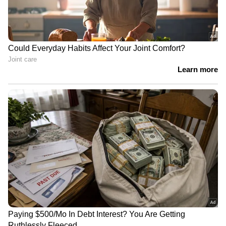
LATEST VIDEOS
FCRA ബിൽ; കേന്ദ്ര നിർദേശം തള്ളി
പ്രതിപക്ഷം | FCRA Amendment Bill |
Congress
മുഖ്യമന്ത്രി പറഞ്ഞത് വിഷമിപ്പിച്ചു;
രമേശ് ചെന്നിത്തലയ്ക്ക് മുന്നിൽ
വികാരഭരിതരായി ജോണിന്റെ
കുടുംബം