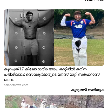
DOWNLOAD APP
RECOMMENDED STORIES
പോക്സോ കേസ്: അജി
ബസ്സിലിരുന്ന് വിതുമ്പി രണ്ട്
കൃഷ്ണന് മുൻകൂർ ജാമ്യം
കുഞ്ഞുങ്ങൾ,
അനുവദിച്ച് ദില്ലി സാകേത്
പോക്കറ്റിലൊരു കുറിപ്പ്;
കോടതി, ജാമ്യം
കണ്ടക്ടർ ഇടപെട്ടതോടെ
നിബന്ധനകളോടെ
പുറത്തുവന്നത് അമ്മയുടെ