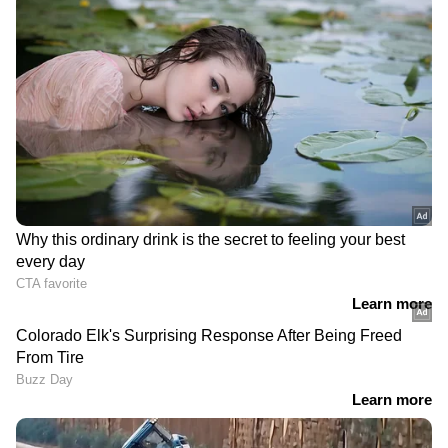
പാർട്ടിക്ക് 80 സീറ്റുകളിൽ മാത്രമാണ്
വിജയിക്കാനായത്. സംസ്ഥാന ഭരണം
നഷ്ടപ്പെട്ടതിന് പുറമേ, മുഖ്യമന്ത്രിയായിരുന്ന
മമത ബാനർജി ഭവാനിപുരിൽ പരാജയപ്പെട്ടതും
ഇരട്ടപ്രഹരമായി. അതേസമയം മാറ്റിവെച്ച
ഫാൽട്ട മണ്ഡലത്തിലെ തെരഞ്ഞെടുപ്പ് മെയ്
21ന് നടക്കും.