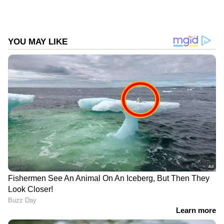
കോൺഗ്രസ് ഒരിക്കലും തല കുനിക്കില്ല.
ജനവിധി കവരുകയാണ് ചെയ്തത്"- മമത
ബാനർജി പറഞ്ഞതായി വാർത്താ
ഏജൻസിയായ പിടിഐ റിപ്പോർട്ട് ചെയ്തു.
തൃണമൂൽ കോൺഗ്രസിനുള്ളിലെ
അസംതൃപ്തരായ നേതാക്കൾ
കൂടുമാറിയേക്കാമെന്ന
അഭ്യൂഹങ്ങൾക്കിടെയാണ് മമത പാർട്ടി
ടിക്കറ്റിൽ മത്സരിച്ചവരുമായി കൂടിക്കാഴ്ച
നടത്തിയത്. പശ്ചിമ ബംഗാളിൽ തുടർച്ചയായ
മൂന്നു തവണ അധികാരത്തിലിരുന്ന തൃണമൂൽ
കോൺഗ്രസിന് ഇത്തവണ നടന്ന
തെരഞ്ഞെടുപ്പിൽ കനത്ത പ്രഹരമാണ് ഏറ്റത്.
293 സീറ്റുകളിലേക്ക് നടന്ന തെരഞ്ഞെടുപ്പിൽ