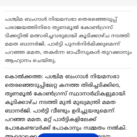
പശ്ചിമ ബംഗാൾ നിയമസഭാ തെരഞ്ഞെടുപ്പ്
പരാജയത്തിനിടെ തൃണമൂൽ കോൺഗ്രസ്
ടിക്കറ്റിൽ മത്സരിച്ചവരുമായി കൂടിക്കാഴ്ച നടത്തി
മമത ബാനർജി. പാർട്ടി പുനർനിർമിക്കുമെന്ന്
പറഞ്ഞ മമത, തകർന്ന ഓഫീസുകൾ തുറക്കാനും
ആഹ്വാനം ചെയ്തു.
കൊൽക്കത്ത: പശ്ചിമ ബംഗാൾ നിയമസഭാ
തെരഞ്ഞെടുപ്പിലേറ്റ കനത്ത തിരിച്ചടിക്കിടെ,
തൃണമൂൽ കോൺഗ്രസ് സ്ഥാനാർഥികളുമായി
കൂടിക്കാഴ്ച നടത്തി മുൻ മുഖ്യമന്ത്രി മമത
ബാനർജി. പാർട്ടി വീണ്ടും ഉദിച്ചുയരുമെന്ന്
പറഞ്ഞ മമത, മറ്റ് പാർട്ടികളിലേക്ക്
പോകേണ്ടവർക്ക് പോകാനും സമ്മതം നൽകി.
ആരൊക്കെ പോയാലും താൻ സംഘടന