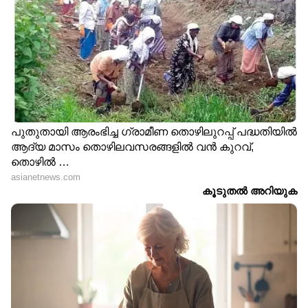
ക്രൂരത
ഹീറ്റ് ഐലൻഡായി ബന്ദ,
'തലയ്ക്ക് മുകളിൽ
ചൂട് 48 ഡിഗ്രി സെൽഷ്യസ്
സാമ്പത്തിക
കടന്നു, ജനജീവിതം
പ്രതിസന്ധിയുടെ
പൂർണ്ണമായും സ്തംഭിച്ച
കാർമേഘങ്ങൾ,
നിലയിൽ, രാവിലെ 10
പ്രധാനമന്ത്രി ഇറ്റലിയിൽ
കഴിഞ്ഞാൽ
മിഠായി വിതരണം ചെയ്യുന്ന
പുറത്തിറങ്ങാനാവില്ല
തിരക്കിൽ; വിമർശിച്ച്
രാഹുൽ ഗാന്ധി