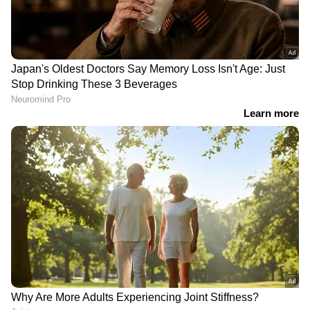
ലഹരിവിൽപ്പന തടയാൻ 14
നിർദേശങ്ങളുമായി എക്സൈസ്
കമ്മീഷണർ