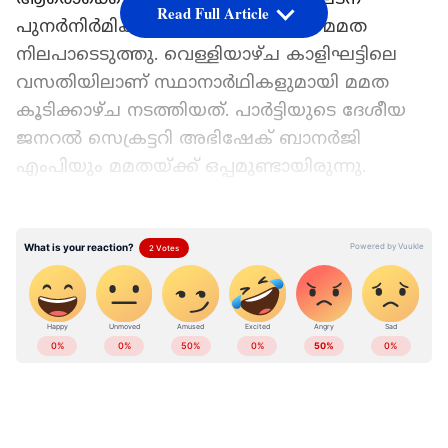
Read Full Article
പുനർനിർമിക്കുമെന്ന് യോഗത്തിൽ മമത
നിലപാടെടുത്തു. വെള്ളിയാഴ്ച കാളിഘട്ടിലെ
വസതിയിലാണ് സ്ഥാനാർഥികളുമായി മമത
കൂടിക്കാഴ്ച നടത്തിയത്. പാർട്ടിയുടെ ദേശീയ
ജനറൽ സെക്രട്ടറി അഭിഷേക് ബാനർജി
എംപിയും മമതയ്ക്ക് ഒപ്പമുണ്ടായിരുന്നു.
Add Asianetnews as a Preferred
Source
"മറ്റ് പാർട്ടികളിലേക്ക് പോകാൻ
ഒരുങ്ങുന്നവർക്ക് പോകാം. ഞാൻ പാർട്ടി
പുനർനിർമിക്കും. എന്നോടൊപ്പം നിൽക്കുന്നവർ,
തകർന്ന പാർട്ടി ഓഫീസുകൾ പുനർനിർമിച്ചു
പെയിൻ്റടിച്ച് തുറക്കൂ. ആവശ്യമെങ്കിൽ അവ
പെയിൻ്റടിക്കാൻ ഞാനും വരാം. തൃണമൂൽ