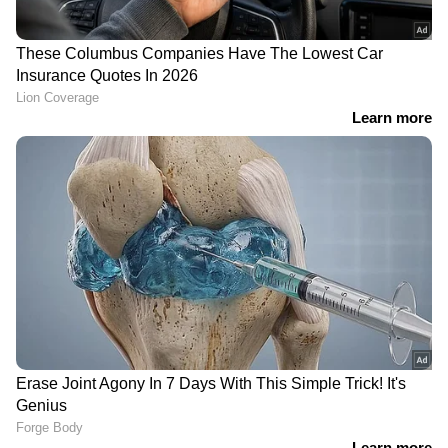
മമതാ ബാനർജി
പശ്ചിമ ബംഗാൾ
Follow Us