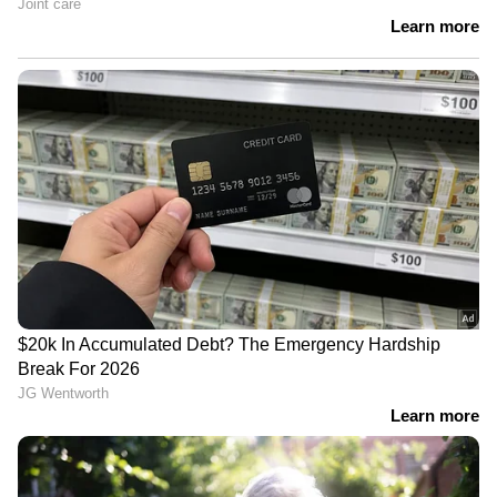
അതിനിടെ, അഭിഷേക് ബാനർജി
എംപിക്കെതിരെ പൊലീസ് കേസെടുത്തു.
തെരഞ്ഞെടുപ്പ് പ്രചാരണത്തിനിടെ
പ്രകോപനപരവും വിദ്വേഷമുണർത്തുന്നതുമായ
പ്രസംഗം നടത്തിയെന്ന് ആരോപിച്ചാണ്
കൊൽക്കത്ത സ്വദേശിയുടെ പരാതിയിൽ
ബംഗാൾ പൊലീസ് കേസെടുത്തത്.
LATEST VIDEOS