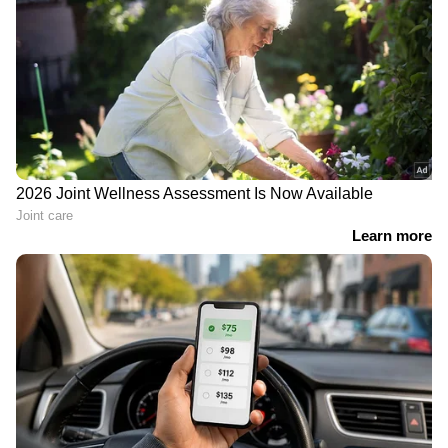
ഇന്ത്യയിലെയും ലോകമെമ്പാടുമുള്ള എല്ലാ
India News
അറിയാൻ എപ്പോഴും ഏഷ്യാനെറ്റ്
ന്യൂസ് വാർത്തകൾ.
Malayalam News
തത്സമയ അപ്‌ഡേറ്റുകളും ആഴത്തിലുള്ള
വിശകലനവും സമഗ്രമായ റിപ്പോർട്ടിംഗും —
എല്ലാം ഒരൊറ്റ സ്ഥലത്ത്. ഏത് സമയത്തും,
എവിടെയും വിശ്വസനീയമായ വാർത്തകൾ
ലഭിക്കാൻ
Asianet News Malayalam
ABOUT THE AUTHOR
Deepu Divakaran
DD