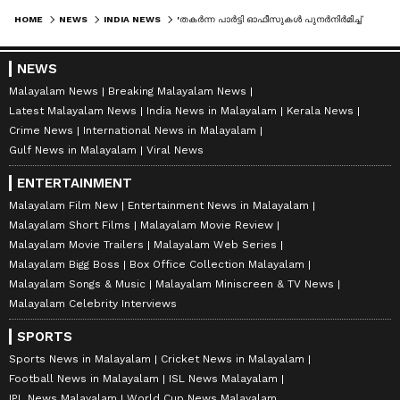
HOME
NEWS
INDIA NEWS
'തകർന്ന പാർട്ടി ഓഫീസുകൾ പുനർനിർമിച്ച് പെയിൻ്റടിച്ച് തുറക്കൂ, ആവശ്യമെങ്കിൽ ഞാനും പെയിൻ്റടിക്കാം'; അണികളോട് മമത
NEWS
Malayalam News
Breaking Malayalam News
Latest Malayalam News
India News in Malayalam
Kerala News
Crime News
International News in Malayalam
Gulf News in Malayalam
Viral News
ENTERTAINMENT
Malayalam Film New
Entertainment News in Malayalam
Malayalam Short Films
Malayalam Movie Review
Malayalam Movie Trailers
Malayalam Web Series
Malayalam Bigg Boss
Box Office Collection Malayalam
Malayalam Songs & Music
Malayalam Miniscreen & TV News
Malayalam Celebrity Interviews
SPORTS
Sports News in Malayalam
Cricket News in Malayalam
Football News in Malayalam
ISL News Malayalam
IPL News Malayalam
World Cup News Malayalam