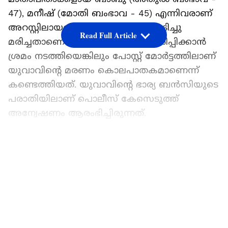
47), മനീഷ് (മോതി ബംഭാവ - 45) എന്നിവരാണ്
അറസ്റ്റിലായത്. മകൻ ആസിഡ് കുടിച്ചു
Read Full Article
മരിച്ചതാണെന്ന് ഇരുവരും തെറ്റിദ്ധരിപ്പിക്കാൻ
ശ്രമം നടത്തിയെങ്കിലും പോസ്റ്റ് മോർട്ടത്തിലാണ്
യുവാവിൻ്റെ മരണം കൊലപാതകമാണെന്ന്
കണ്ടെത്തിയത്. യുവാവിൻ്റെ ഭാര്യ ബൻസിയുടെ
പരാതിയിലാണ് പൊലീസ് കേസെടുത്ത്
അന്വേഷണം ആരംഭിച്ചിരുന്നത്.
ഏഷ്യാനെറ്റ് ന്യൂസ് പ്രധാന വാർത്താ സ്രോതസായി
തെരഞ്ഞെടുക്കുക
LATEST VIDEOS
ജൂൺ 30നാണ് റാം ബംഭാവ മരണപ്പെട്ടത്. ജൂൺ
29ന് റാമും ഭാര്യ ബൻസിയും ബൻസിയുടെ
വീട്ടിലെത്തിയിരുന്നു. ഇവിടെ വെച്ച് മദ്യപിച്ച റാം
ബൻസിയുടെ പിതാവുമായി തർക്കമുണ്ടാക്കി.