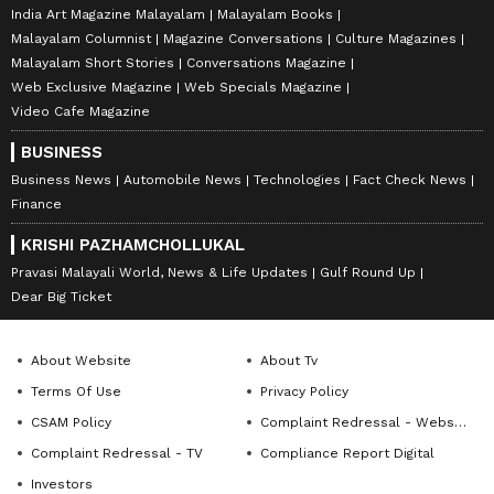
India Art Magazine Malayalam
Malayalam Books
Malayalam Columnist
Magazine Conversations
Culture Magazines
Malayalam Short Stories
Conversations Magazine
Web Exclusive Magazine
Web Specials Magazine
Video Cafe Magazine
BUSINESS
Business News
Automobile News
Technologies
Fact Check News
Finance
KRISHI PAZHAMCHOLLUKAL
Pravasi Malayali World, News & Life Updates
Gulf Round Up
Dear Big Ticket
About Website
About Tv
Terms Of Use
Privacy Policy
CSAM Policy
Complaint Redressal - Website
Complaint Redressal - TV
Compliance Report Digital
Investors